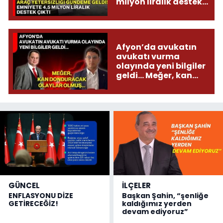
milyon liralık destek
çıktı
Afyon’da avukatın
avukatı vurma
olayında yeni bilgiler
geldi... Meğer, kan
donduracak olaylar
olmuş...
GÜNCEL
İLÇELER
ENFLASYONU DİZE
Başkan Şahin, “şenliğe
GETİRECEĞİZ!
kaldığımız yerden
devam ediyoruz”