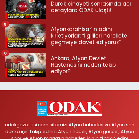
Durak cinayeti sonrasında acı
detaylara ODAK ulaştı!
5
Afyonkarahisar’ın adını
kirletiyorlar: “İlgilileri harekete
geçmeye davet ediyoruz”
6
Ankara, Afyon Devlet
Hastanesini neden takip
ediyor?
odakgazetesi.com sitemizi Afyon haberleri ve Afyon son
dakika için takip ediniz. Afyon haber, Afyon güncel, Afyon
spor ve Afyon magazin haberleri için bizi takip edin!