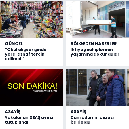
GÜNCEL
BÖLGEDEN HABERLER
“Okul alışverişinde
İhtiyaç sahiplerinin
yerel esnaf tercih
yaşamına dokundular
edilmeli”
ASAYİŞ
ASAYİŞ
Yakalanan DEAŞ üyesi
Cani adamın cezası
tutuklandı
belli oldu