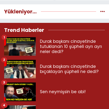
Yükleniyor...
Trend Haberler
1
Durak başkanı cinayetinde
tutuklanan 10 şüpheli ayrı ayrı
neler dedi?
2
Durak başkanı cinayetinde
bıçaklayan şüpheli ne dedi?
3
Sen neymişsin be abi!
4