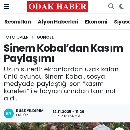
Resmi İlan
Afyon Haberleri
Ekonomi
Siyas
AFYONKARAHİSAR HABERLERİ
Nöbetçi Eczaneler
Resmi İlan
Hava Durumu
FOTO GALERI
GÜNCEL
Sinem Kobal’dan Kasım
ASAYİŞ
Trafik Durumu
Paylaşımı
GÜNCEL
Süper Lig Puan Durumu ve Fikstür
Uzun süredir ekranlardan uzak kalan
ünlü oyuncu Sinem Kobal, sosyal
SİYASET
Tüm Manşetler
medyada paylaştığı son “kasım
kareleri” ile hayranlarından tam not
EĞİTİM
Son Dakika Haberleri
aldı.
MAGAZİN
Haber Arşivi
BUSE YILDIRIM
12.11.2025 - 11:29
EDITÖR
YAYINLANMA
SAĞLIK