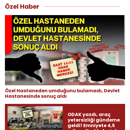
Özel Haber
Özel Hastaneden umduğunu bulamadı, Devlet
Hastanesinde sonuç aldı
ODAK yazdı, araç
yetersizliği gündeme
geldi! Emniyete 4,5