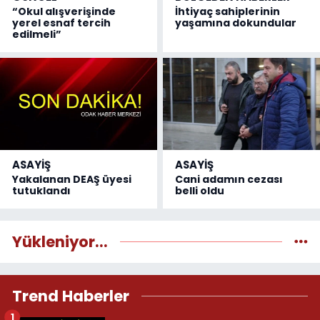
“Okul alışverişinde
İhtiyaç sahiplerinin
yerel esnaf tercih
yaşamına dokundular
edilmeli”
ASAYİŞ
ASAYİŞ
Yakalanan DEAŞ üyesi
Cani adamın cezası
tutuklandı
belli oldu
Yükleniyor...
Trend Haberler
1