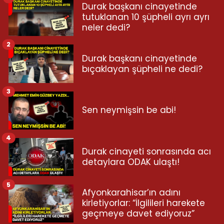
Durak başkanı cinayetinde
tutuklanan 10 şüpheli ayrı ayrı
neler dedi?
2
Durak başkanı cinayetinde
bıçaklayan şüpheli ne dedi?
3
Sen neymişsin be abi!
4
Durak cinayeti sonrasında acı
detaylara ODAK ulaştı!
5
Afyonkarahisar’ın adını
kirletiyorlar: “İlgilileri harekete
geçmeye davet ediyoruz”