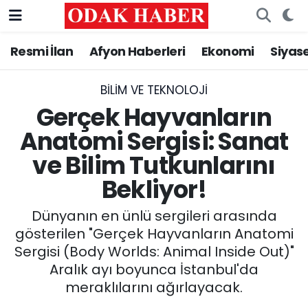
Resmi İlan
Afyon Haberleri
Ekonomi
Siyas
AFYONKARAHİSAR HABERLERİ
Nöbetçi Eczaneler
Resmi İlan
Hava Durumu
BILIM VE TEKNOLOJI
Gerçek Hayvanların
ASAYİŞ
Trafik Durumu
Anatomi Sergisi: Sanat
ve Bilim Tutkunlarını
GÜNCEL
Süper Lig Puan Durumu ve Fikstür
Bekliyor!
SİYASET
Tüm Manşetler
Dünyanın en ünlü sergileri arasında
EĞİTİM
Son Dakika Haberleri
gösterilen "Gerçek Hayvanların Anatomi
Sergisi (Body Worlds: Animal Inside Out)"
MAGAZİN
Haber Arşivi
Aralık ayı boyunca İstanbul'da
meraklılarını ağırlayacak.
SAĞLIK