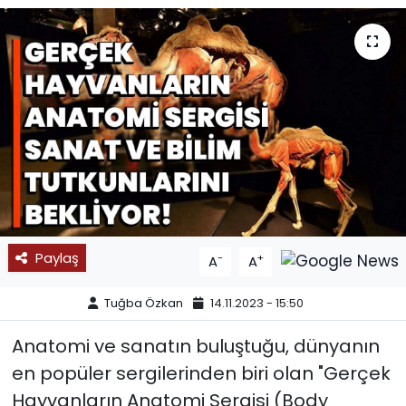
SPOR
11:11 MANŞET
Paylaş
-
+
A
A
Tuğba Özkan
14.11.2023 - 15:50
Anatomi ve sanatın buluştuğu, dünyanın
en popüler sergilerinden biri olan "Gerçek
Hayvanların Anatomi Sergisi (Body