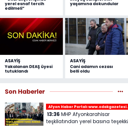
yerel esnaf tercih
yaşamına dokundular
edilmeli”
ASAYİŞ
ASAYİŞ
Yakalanan DEAŞ üyesi
Cani adamın cezası
tutuklandı
belli oldu
Son Haberler
Afyon Haber Portalı www.odakgazetesi
13:36
MHP Afyonkarahisar
teşkilatından yerel basına teşekkü