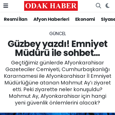
Resmi İlan
Afyon Haberleri
Ekonomi
Siyas
AFYONKARAHİSAR HABERLERİ
Afyonkarahisar Nöbetçi Eczaneler
Resmi İlan
Afyonkarahisar Hava Durumu
GÜNCEL
Güzbey yazdı! Emniyet
ASAYİŞ
Afyonkarahisar Namaz Vakitleri
Müdürü ile sohbet...
GÜNCEL
Afyonkarahisar Trafik Yoğunluk Haritası
Geçtiğimiz günlerde Afyonkarahisar
Gazeteciler Cemiyeti, Cumhurbaşkanlığı
SİYASET
Süper Lig Puan Durumu ve Fikstür
Kararnamesi ile Afyonkarahisar İl Emniyet
Müdürlüğüne atanan Mahmut Ay’ı ziyaret
EĞİTİM
Tüm Manşetler
etti. Peki ziyarette neler konuşuldu?
Mahmut Ay, Afyonkarahisar için hangi
MAGAZİN
Son Dakika Haberleri
yeni güvenlik önlemlerini alacak?
SAĞLIK
Haber Arşivi