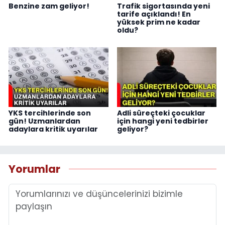
Benzine zam geliyor!
Trafik sigortasında yeni
tarife açıklandı! En
yüksek prim ne kadar
oldu?
YKS tercihlerinde son
Adli süreçteki çocuklar
gün! Uzmanlardan
için hangi yeni tedbirler
adaylara kritik uyarılar
geliyor?
Yorumlar