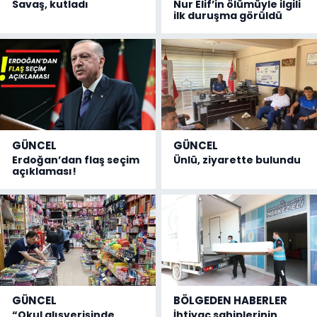
Savaş, kutladı
Nur Elif’in ölümüyle ilgili
ilk duruşma görüldü
GÜNCEL
GÜNCEL
Erdoğan’dan flaş seçim
Ünlü, ziyarette bulundu
açıklaması!
GÜNCEL
BÖLGEDEN HABERLER
“Okul alışverişinde
İhtiyaç sahiplerinin