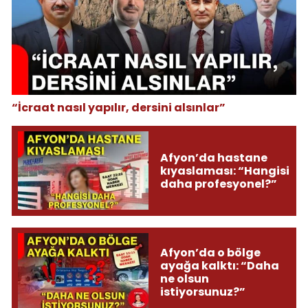
“İcraat nasıl yapılır, dersini alsınlar”
Afyon’da hastane
kıyaslaması: “Hangisi
daha profesyonel?”
Afyon’da o bölge
ayağa kalktı: “Daha
ne olsun
istiyorsunuz?”