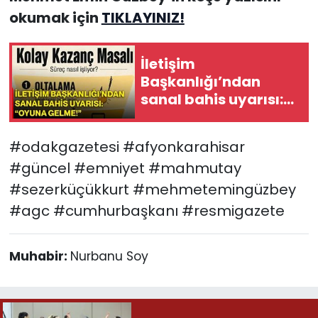
okumak için
TIKLAYINIZ!
İletişim
Başkanlığı’ndan
sanal bahis uyarısı:
“Oyuna gelme!”
#odakgazetesi #afyonkarahisar
#güncel #emniyet #mahmutay
#sezerküçükkurt #mehmetemingüzbey
#agc #cumhurbaşkanı #resmigazete
Muhabir:
Nurbanu Soy