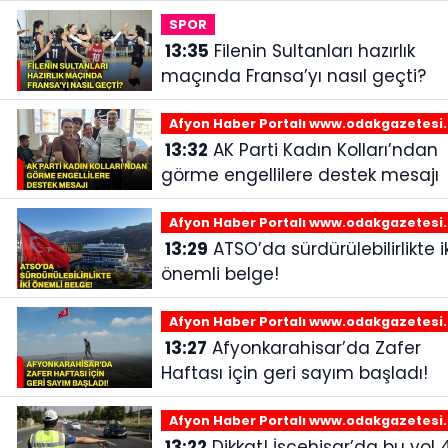
SPOR
13:35
Filenin Sultanları hazırlık
maçında Fransa’yı nasıl geçti?
Afyon Haber Portalı www.odakgazetesi
13:32
AK Parti Kadın Kolları’ndan
görme engellilere destek mesajı
Afyon Haber Portalı www.odakgazetesi
13:29
ATSO’da sürdürülebilirlikte iki
önemli belge!
Afyon Haber Portalı www.odakgazetesi
13:27
Afyonkarahisar’da Zafer
Haftası için geri sayım başladı!
Afyon Haber Portalı www.odakgazetesi
13:22
Dikkat! İscehisar’da bu yol 4