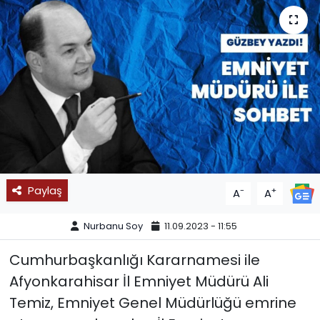
SPOR
11:11 MANŞET
Paylaş
-
+
A
A
Nurbanu Soy
11.09.2023 - 11:55
Cumhurbaşkanlığı Kararnamesi ile
Afyonkarahisar İl Emniyet Müdürü Ali
Temiz, Emniyet Genel Müdürlüğü emrine