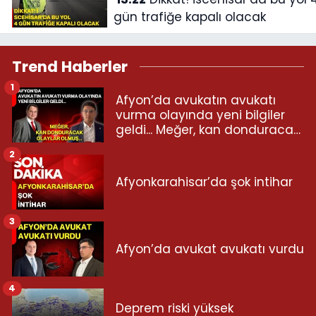
gün trafiğe kapalı olacak
Trend Haberler
1
Afyon’da avukatın avukatı
vurma olayında yeni bilgiler
geldi... Meğer, kan donduracak
olaylar olmuş...
2
Afyonkarahisar’da şok intihar
3
Afyon’da avukat avukatı vurdu
4
Deprem riski yüksek