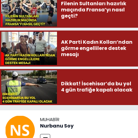
Filenin Sultanları hazırlık
maçında Fransa’yı nasıl
geçti?
AK Parti Kadın Kolları’ndan
görme engellilere destek
mesajı
Dikkat! İscehisar’da bu yol
4 gün trafiğe kapalı olacak
MUHABIR
Nurbanu Soy