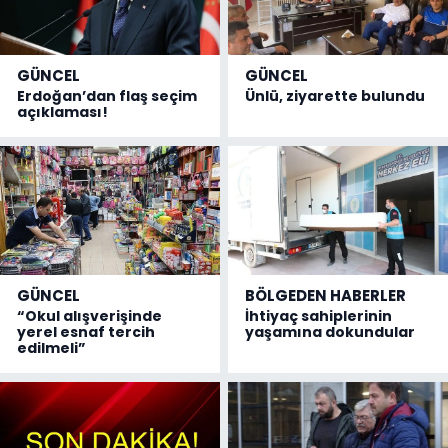
GÜNCEL
GÜNCEL
Erdoğan’dan flaş seçim
Ünlü, ziyarette bulundu
açıklaması!
GÜNCEL
BÖLGEDEN HABERLER
“Okul alışverişinde
İhtiyaç sahiplerinin
yerel esnaf tercih
yaşamına dokundular
edilmeli”