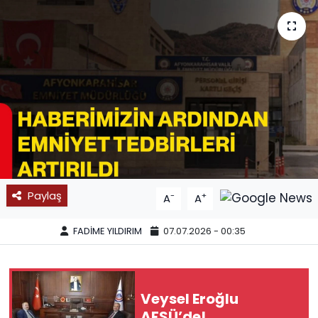
SPOR
11:11 MANŞET
Paylaş
-
+
A
A
FADİME YILDIRIM
07.07.2026 - 00:35
Veysel Eroğlu
AFSÜ’de!