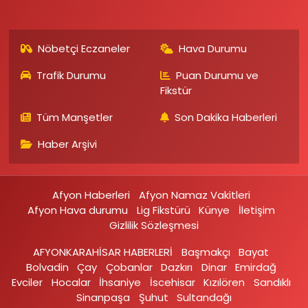
Nöbetçi Eczaneler
Hava Durumu
Trafik Durumu
Puan Durumu ve
Fikstür
Tüm Manşetler
Son Dakika Haberleri
Haber Arşivi
Afyon Haberleri
Afyon Namaz Vakitleri
Afyon Hava durumu
Lig Fikstürü
Künye
İletişim
Gizlilik Sözleşmesi
AFYONKARAHİSAR HABERLERİ
Başmakçı
Bayat
Bolvadin
Çay
Çobanlar
Dazkırı
Dinar
Emirdağ‎
Evciler‎
Hocalar
İhsaniye‎
İscehisar
Kızılören‎
Sandıklı‎
Sinanpaşa
Şuhut
Sultandağı