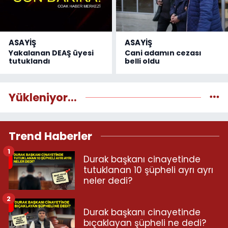
ASAYİŞ
ASAYİŞ
Yakalanan DEAŞ üyesi
Cani adamın cezası
tutuklandı
belli oldu
Yükleniyor...
Trend Haberler
1
Durak başkanı cinayetinde
tutuklanan 10 şüpheli ayrı ayrı
neler dedi?
2
Durak başkanı cinayetinde
bıçaklayan şüpheli ne dedi?