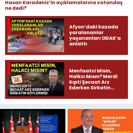
Hasan Karadeniz’in açıklamalarına vatandaş
ne dedi?
Afyon’daki kazada
yaralananlar
yaşananları ODAK’a
anlattı
Menfaatci Misin,
Halkcı Mısın? Merdi
Kıpti Şecaat Arz
Ederken Sirkatin
Söylermiş!