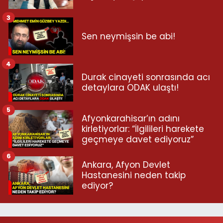
3
Sen neymişsin be abi!
4
Durak cinayeti sonrasında acı
detaylara ODAK ulaştı!
5
Afyonkarahisar’ın adını
kirletiyorlar: “İlgilileri harekete
geçmeye davet ediyoruz”
6
Ankara, Afyon Devlet
Hastanesini neden takip
ediyor?