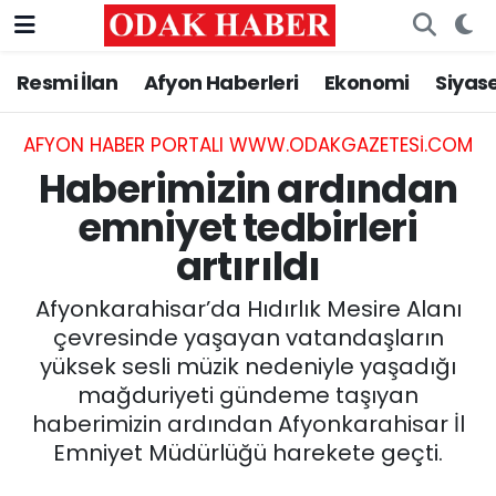
Resmi İlan
Afyon Haberleri
Ekonomi
Siyas
AFYONKARAHİSAR HABERLERİ
Nöbetçi Eczaneler
Resmi İlan
Hava Durumu
AFYON HABER PORTALI WWW.ODAKGAZETESI.COM
Haberimizin ardından
ASAYİŞ
Trafik Durumu
emniyet tedbirleri
artırıldı
GÜNCEL
Süper Lig Puan Durumu ve Fikstür
Afyonkarahisar’da Hıdırlık Mesire Alanı
SİYASET
Tüm Manşetler
çevresinde yaşayan vatandaşların
yüksek sesli müzik nedeniyle yaşadığı
EĞİTİM
Son Dakika Haberleri
mağduriyeti gündeme taşıyan
haberimizin ardından Afyonkarahisar İl
MAGAZİN
Haber Arşivi
Emniyet Müdürlüğü harekete geçti.
SAĞLIK