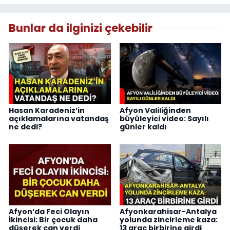
Bunlar da ilginizi çekebilir
Hasan Karadeniz’in
Afyon Valiliğinden
açıklamalarına vatandaş
büyüleyici video: Sayılı
ne dedi?
günler kaldı
Afyon’da Feci Olayın
Afyonkarahisar-Antalya
İkincisi: Bir çocuk daha
yolunda zincirleme kaza:
düşerek can verdi
13 araç birbirine girdi