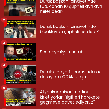
Durak başkanı cinayetinde
tutuklanan 10 şüpheli ayrı ayrı
neler dedi?
2
Durak başkanı cinayetinde
bıçaklayan şüpheli ne dedi?
3
Sen neymişsin be abi!
4
Durak cinayeti sonrasında acı
detaylara ODAK ulaştı!
5
Afyonkarahisar’ın adını
kirletiyorlar: “İlgilileri harekete
geçmeye davet ediyoruz”