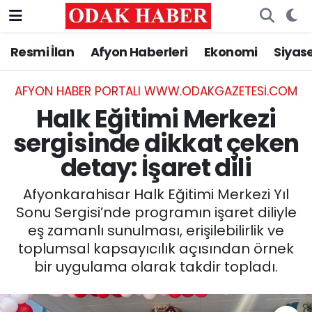
Resmi İlan
Afyon Haberleri
Ekonomi
Siyas
AFYONKARAHİSAR HABERLERİ
Nöbetçi Eczaneler
Resmi İlan
Hava Durumu
AFYON HABER PORTALI WWW.ODAKGAZETESI.COM
Halk Eğitimi Merkezi
ASAYİŞ
Trafik Durumu
sergisinde dikkat çeken
detay: İşaret dili
GÜNCEL
Süper Lig Puan Durumu ve Fikstür
Afyonkarahisar Halk Eğitimi Merkezi Yıl
SİYASET
Tüm Manşetler
Sonu Sergisi’nde programın işaret diliyle
eş zamanlı sunulması, erişilebilirlik ve
EĞİTİM
Son Dakika Haberleri
toplumsal kapsayıcılık açısından örnek
bir uygulama olarak takdir topladı.
MAGAZİN
Haber Arşivi
SAĞLIK