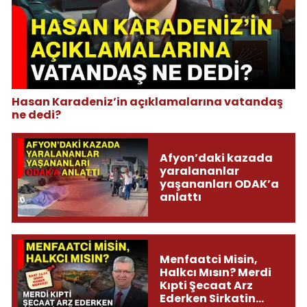
Hasan Karadeniz’in açıklamalarına vatandaş
ne dedi?
Afyon’daki kazada
yaralananlar
yaşananları ODAK’a
anlattı
Menfaatci Misin,
Halkcı Mısın? Merdi
Kıpti Şecaat Arz
Ederken Sirkatin