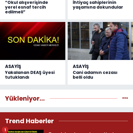
“Okul alışverişinde
İhtiyaç sahiplerinin
yerel esnaf tercih
yaşamına dokundular
edilmeli”
ASAYİŞ
ASAYİŞ
Yakalanan DEAŞ üyesi
Cani adamın cezası
tutuklandı
belli oldu
Yükleniyor...
Trend Haberler
1