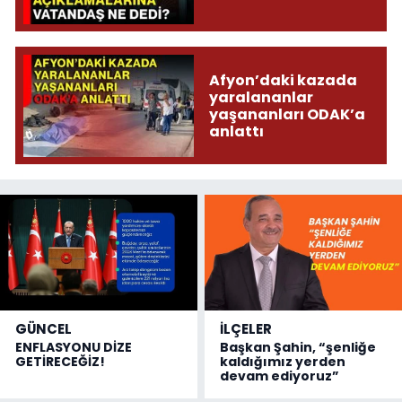
Afyon’daki kazada
yaralananlar
yaşananları ODAK’a
anlattı
GÜNCEL
İLÇELER
ENFLASYONU DİZE
Başkan Şahin, “şenliğe
GETİRECEĞİZ!
kaldığımız yerden
devam ediyoruz”