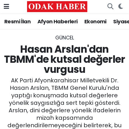
Resmi İlan
Afyon Haberleri
Ekonomi
Siyas
AFYONKARAHİSAR HABERLERİ
Nöbetçi Eczaneler
Resmi İlan
Hava Durumu
GÜNCEL
Hasan Arslan'dan
ASAYİŞ
Trafik Durumu
TBMM'de kutsal değerler
vurgusu
GÜNCEL
Süper Lig Puan Durumu ve Fikstür
AK Parti Afyonkarahisar Milletvekili Dr.
SİYASET
Tüm Manşetler
Hasan Arslan, TBMM Genel Kurulu'nda
yaptığı konuşmada kutsal değerlere
EĞİTİM
Son Dakika Haberleri
yönelik saygısızlığa sert tepki gösterdi.
Arslan, dini değerlere yönelik ifadelerin
MAGAZİN
Haber Arşivi
mizah kapsamında
SAĞLIK
değerlendirilemeyeceğini belirterek, bu