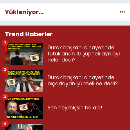
Yükleniyor...
Trend Haberler
1
Durak başkanı cinayetinde
tutuklanan 10 şüpheli ayrı ayrı
neler dedi?
2
Durak başkanı cinayetinde
bıçaklayan şüpheli ne dedi?
3
Sen neymişsin be abi!
4