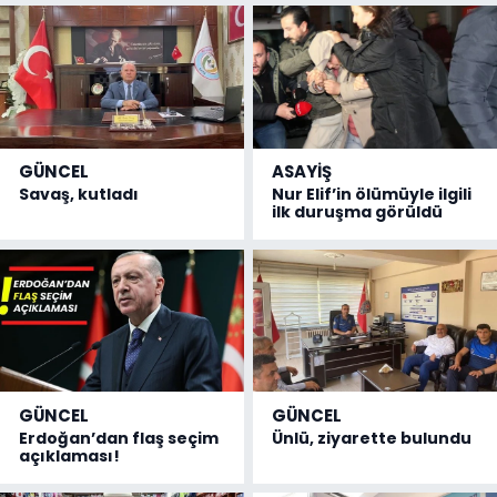
GÜNCEL
ASAYİŞ
Savaş, kutladı
Nur Elif’in ölümüyle ilgili
ilk duruşma görüldü
GÜNCEL
GÜNCEL
Erdoğan’dan flaş seçim
Ünlü, ziyarette bulundu
açıklaması!