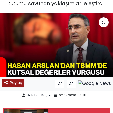
tutumu savunan yaklaşımları eleştirdi.
SPOR
11:11 MANŞET
Paylaş
-
+
A
A
Batuhan Kaçar
02.07.2026 - 15:18