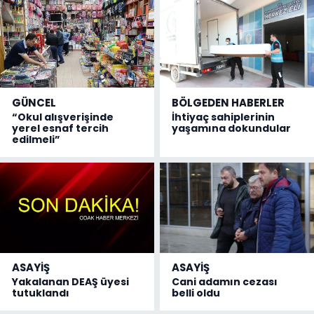
GÜNCEL
BÖLGEDEN HABERLER
“Okul alışverişinde
İhtiyaç sahiplerinin
yerel esnaf tercih
yaşamına dokundular
edilmeli”
ASAYİŞ
ASAYİŞ
Yakalanan DEAŞ üyesi
Cani adamın cezası
tutuklandı
belli oldu