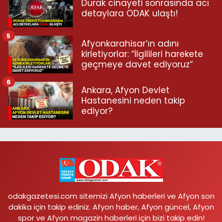
Durak cinayeti sonrasında acı
detaylara ODAK ulaştı!
5
Afyonkarahisar’ın adını
kirletiyorlar: “İlgilileri harekete
geçmeye davet ediyoruz”
6
Ankara, Afyon Devlet
Hastanesini neden takip
ediyor?
odakgazetesi.com sitemizi Afyon haberleri ve Afyon son
dakika için takip ediniz. Afyon haber, Afyon güncel, Afyon
spor ve Afyon magazin haberleri için bizi takip edin!