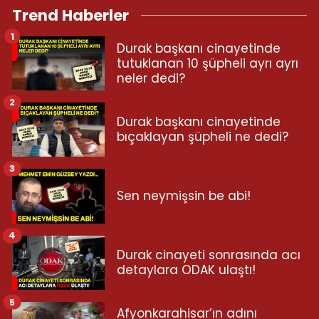
Trend Haberler
1
Durak başkanı cinayetinde
tutuklanan 10 şüpheli ayrı ayrı
neler dedi?
2
Durak başkanı cinayetinde
bıçaklayan şüpheli ne dedi?
3
Sen neymişsin be abi!
4
Durak cinayeti sonrasında acı
detaylara ODAK ulaştı!
5
Afyonkarahisar’ın adını