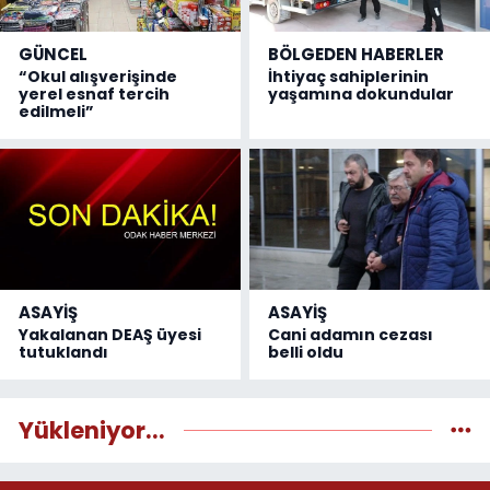
GÜNCEL
BÖLGEDEN HABERLER
“Okul alışverişinde
İhtiyaç sahiplerinin
yerel esnaf tercih
yaşamına dokundular
edilmeli”
ASAYİŞ
ASAYİŞ
Yakalanan DEAŞ üyesi
Cani adamın cezası
tutuklandı
belli oldu
Yükleniyor...