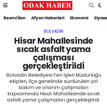
Resmi İlan
Afyon Haberleri
Ekonomi
Siyas
AFYONKARAHİSAR HABERLERİ
Nöbetçi Eczaneler
Resmi İlan
Hava Durumu
BOLVADIN
Hisar Mahallesinde
ASAYİŞ
Trafik Durumu
sıcak asfalt yama
çalışması
GÜNCEL
Süper Lig Puan Durumu ve Fikstür
gerçekleştirildi
SİYASET
Tüm Manşetler
Bolvadin Belediyesi Fen İşleri Müdürlüğü
EĞİTİM
Son Dakika Haberleri
ekipleri, ilçe genelinde sürdürülen yol
bakım ve onarım çalışmaları
MAGAZİN
Haber Arşivi
kapsamında Hisar Mahallesinde sıcak
asfalt yama çalışmaları gerçekleştirdi.
SAĞLIK