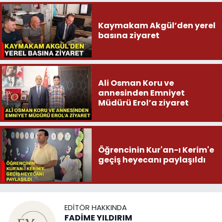
Kaymakam Akgül’den yerel
basına ziyaret
Ali Osman Koru ve
annesinden Emniyet
Müdürü Erol’a ziyaret
Öğrencinin Kur'an-ı Kerim'e
geçiş heyecanı paylaşıldı
EDITÖR HAKKINDA
FADİME YILDIRIM