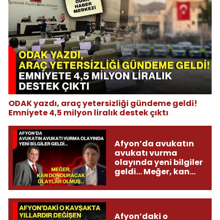
ODAK yazdı, araç yetersizliği gündeme geldi!
Emniyete 4,5 milyon liralık destek çıktı
Afyon’da avukatın
avukatı vurma
olayında yeni bilgiler
geldi... Meğer, kan
donduracak olaylar
olmuş...
Afyon’daki o