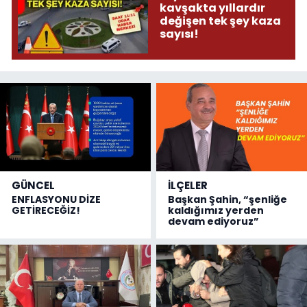
kavşakta yıllardır
değişen tek şey kaza
sayısı!
GÜNCEL
İLÇELER
ENFLASYONU DİZE
Başkan Şahin, “şenliğe
GETİRECEĞİZ!
kaldığımız yerden
devam ediyoruz”