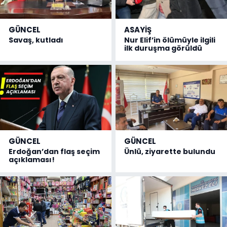
GÜNCEL
ASAYİŞ
Savaş, kutladı
Nur Elif’in ölümüyle ilgili
ilk duruşma görüldü
GÜNCEL
GÜNCEL
Erdoğan’dan flaş seçim
Ünlü, ziyarette bulundu
açıklaması!