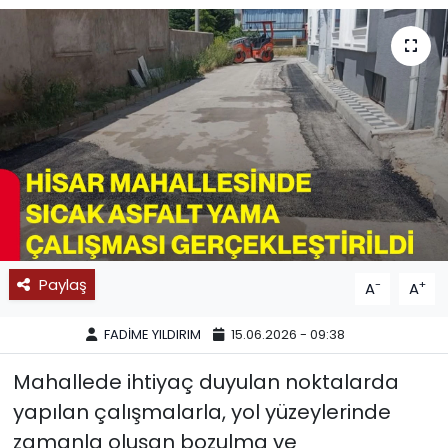
SPOR
11:11 MANŞET
Paylaş
-
+
A
A
FADİME YILDIRIM
15.06.2026 - 09:38
Mahallede ihtiyaç duyulan noktalarda
yapılan çalışmalarla, yol yüzeylerinde
zamanla oluşan bozulma ve