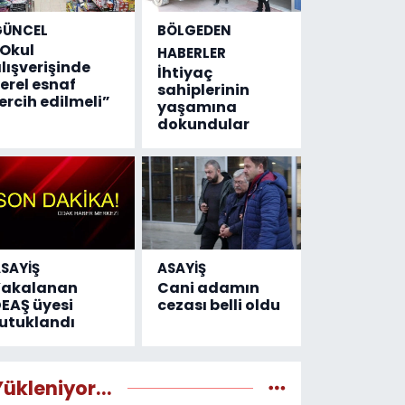
GÜNCEL
BÖLGEDEN
Okul
HABERLER
lışverişinde
İhtiyaç
erel esnaf
sahiplerinin
ercih edilmeli”
yaşamına
dokundular
SAYİŞ
ASAYİŞ
Yakalanan
Cani adamın
EAŞ üyesi
cezası belli oldu
utuklandı
Yükleniyor...