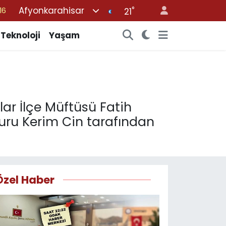
Afyonkarahisar
°
%0
21
08
Teknoloji
Yaşam
%0
12
70
16
ar İlçe Müftüsü Fatih
uru Kerim Cin tarafından
Özel Haber