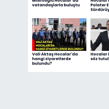
Mısırlıoğlu Hocalar’da
Hocalar 
vatandaşlarla buluştu
Polater E
Sürdürü
Vali Aktaş Hocalar'da
Hocalar i
hangi ziyaretlerde
söz tutu
bulundu?