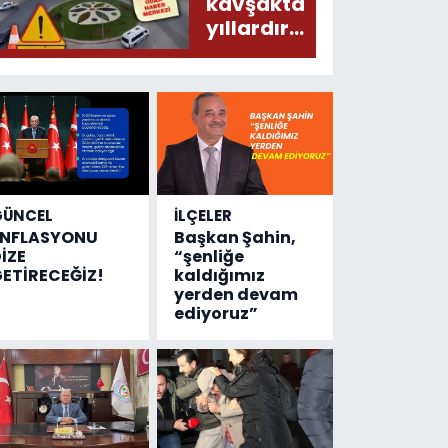
donduracak
kavşakta
olaylar
yıllardır
olmuş...
değişen
tek şey
kaza
sayısı!
GÜNCEL
İLÇELER
ENFLASYONU
Başkan Şahin,
İZE
“şenliğe
ETİRECEĞİZ!
kaldığımız
yerden devam
ediyoruz”