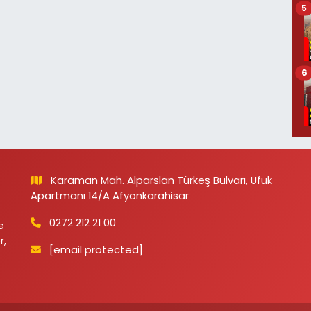
5
6
Karaman Mah. Alparslan Türkeş Bulvarı, Ufuk
Apartmanı 14/A Afyonkarahisar
0272 212 21 00
e
r,
[email protected]