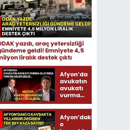
ODAK yazdı, araç yetersizliği
gündeme geldi! Emniyete 4,5
ilyon liralık destek çıktı
Afyon’da
avukatın
avukatı
vurma
olayında
yeni bilgiler
geldi...
Afyon’daki
Meğer, kan
o