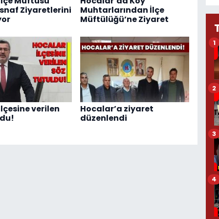
İlçe Müftüsü
Hocalar’da Köy
snaf Ziyaretlerini
Muhtarlarından İlçe
yor
Müftülüğü’ne Ziyaret
1
2
lçesine verilen
Hocalar’a ziyaret
ldu!
düzenlendi
3
4