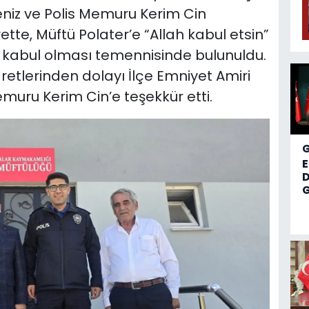
iz ve Polis Memuru Kerim Cin
ette, Müftü Polater’e “Allah kabul etsin”
nin kabul olması temennisinde bulunuldu.
aretlerinden dolayı İlçe Emniyet Amiri
uru Kerim Cin’e teşekkür etti.
D
G