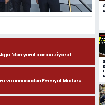
S
ül’den yerel basına ziyaret
f
a
ru ve annesinden Emniyet Müdürü