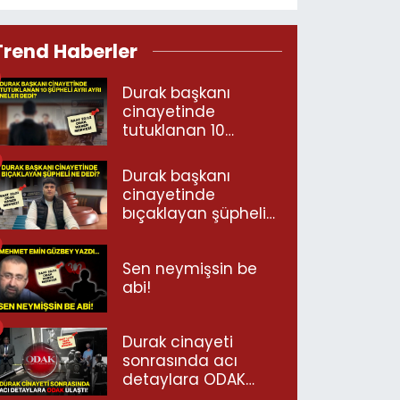
Trend Haberler
Durak başkanı
cinayetinde
tutuklanan 10
şüpheli ayrı ayrı
neler dedi?
Durak başkanı
cinayetinde
bıçaklayan şüpheli
ne dedi?
Sen neymişsin be
abi!
Durak cinayeti
sonrasında acı
detaylara ODAK
ulaştı!