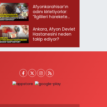
Afyonkarahisar’ın
adını kirletiyorlar:
“İlgilileri harekete
geçmeye davet
ediyoruz”
Ankara, Afyon Devlet
Hastanesini neden
takip ediyor?