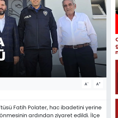
m
-
+
A
A
üsü Fatih Polater, hac ibadetini yerine
nmesinin ardından ziyaret edildi. İlçe