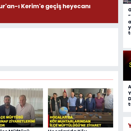
ur'an-ı Kerim'e geçiş heyecanı
“
a
y
t
A
D
t