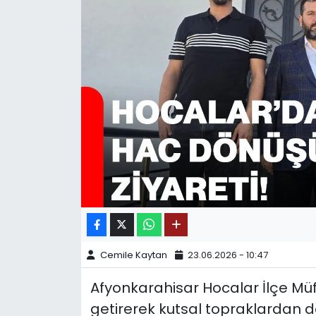
SPOR
11:11 MANŞET
Cemile Kaytan
23.06.2026 - 10:47
Afyonkarahisar Hocalar İlçe Müft
getirerek kutsal topraklardan dö