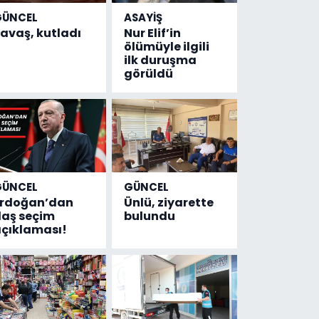
GÜNCEL
ASAYİŞ
avaş, kutladı
Nur Elif’in
ölümüyle ilgili
ilk duruşma
görüldü
GÜNCEL
GÜNCEL
Erdoğan’dan
Ünlü, ziyarette
laş seçim
bulundu
çıklaması!