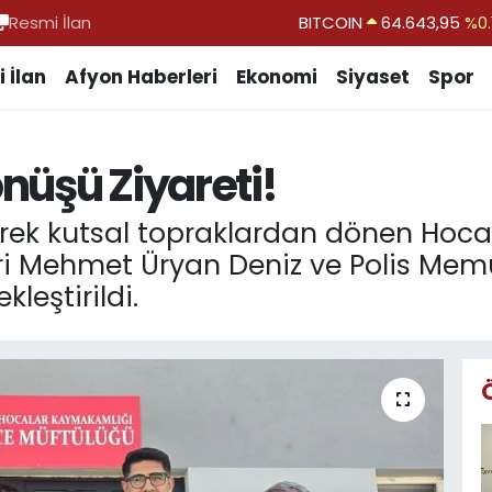
Resmi İlan
DOLAR
47,6704
EURO
55,0406
%-0.
 İlan
Afyon Haberleri
Ekonomi
Siyaset
Spor
STERLİN
64,2143
GRAM ALTIN
6500.87
%0.
nüşü Ziyareti!
BİST100
13.799
%
BITCOIN
64.643,95
%0.
erek kutsal topraklardan dönen Hocal
iri Mehmet Üryan Deniz ve Polis Mem
kleştirildi.