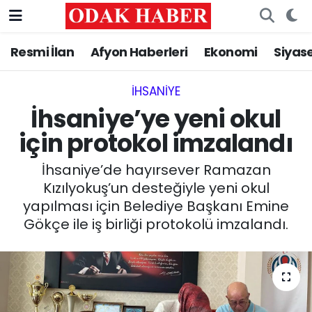
Resmi İlan
Afyon Haberleri
Ekonomi
Siyas
AFYONKARAHİSAR HABERLERİ
Nöbetçi Eczaneler
Resmi İlan
Hava Durumu
İHSANIYE‎
İhsaniye’ye yeni okul
ASAYİŞ
Trafik Durumu
için protokol imzalandı
GÜNCEL
Süper Lig Puan Durumu ve Fikstür
İhsaniye’de hayırsever Ramazan
Kızılyokuş’un desteğiyle yeni okul
SİYASET
Tüm Manşetler
yapılması için Belediye Başkanı Emine
Gökçe ile iş birliği protokolü imzalandı.
EĞİTİM
Son Dakika Haberleri
MAGAZİN
Haber Arşivi
SAĞLIK