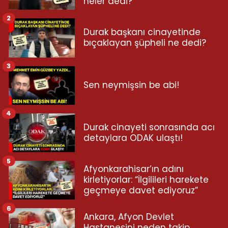
neler dedi?
2
Durak başkanı cinayetinde
bıçaklayan şüpheli ne dedi?
3
Sen neymişsin be abi!
4
Durak cinayeti sonrasında acı
detaylara ODAK ulaştı!
5
Afyonkarahisar’ın adını
kirletiyorlar: “İlgilileri harekete
geçmeye davet ediyoruz”
6
Ankara, Afyon Devlet
Hastanesini neden takip