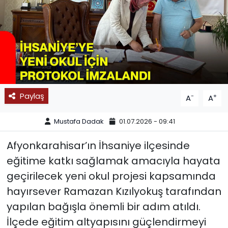
SPOR
11:11 MANŞET
Paylaş
-
+
A
A
Mustafa Dadak
01.07.2026 - 09:41
Afyonkarahisar’ın İhsaniye ilçesinde
eğitime katkı sağlamak amacıyla hayata
geçirilecek yeni okul projesi kapsamında
hayırsever Ramazan Kızılyokuş tarafından
yapılan bağışla önemli bir adım atıldı.
İlçede eğitim altyapısını güçlendirmeyi