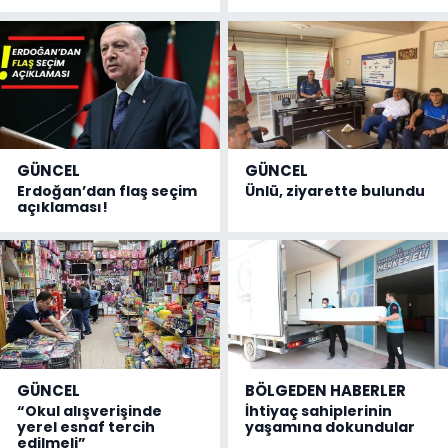
GÜNCEL
GÜNCEL
Erdoğan’dan flaş seçim
Ünlü, ziyarette bulundu
açıklaması!
GÜNCEL
BÖLGEDEN HABERLER
“Okul alışverişinde
İhtiyaç sahiplerinin
yerel esnaf tercih
yaşamına dokundular
edilmeli”