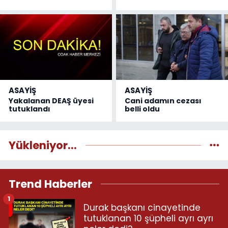
ASAYİŞ
ASAYİŞ
Yakalanan DEAŞ üyesi
Cani adamın cezası
tutuklandı
belli oldu
Yükleniyor...
Trend Haberler
1
Durak başkanı cinayetinde
tutuklanan 10 şüpheli ayrı ayrı