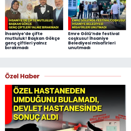
İhsaniye’de çifte
Emre Gölü’nde festival
mutluluk! Başkan Gökçe
coşkusu! İhsaniye
genç çiftleri yalnız
Belediyesi misafirleri
bırakmadı
unutmadı
Özel Haber