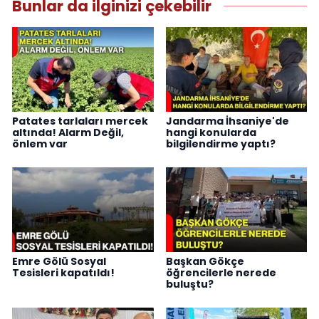
Bunlar da ilginizi çekebilir
Patates tarlaları mercek
Jandarma İhsaniye'de
altında! Alarm Değil,
hangi konularda
önlem var
bilgilendirme yaptı?
Emre Gölü Sosyal
Başkan Gökçe
Tesisleri kapatıldı!
öğrencilerle nerede
buluştu?