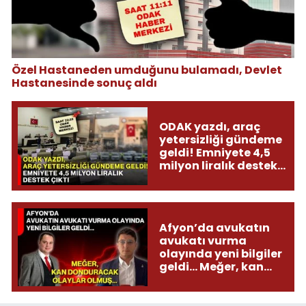
Özel Hastaneden umduğunu bulamadı, Devlet
Hastanesinde sonuç aldı
ODAK yazdı, araç
yetersizliği gündeme
geldi! Emniyete 4,5
milyon liralık destek
çıktı
Afyon’da avukatın
avukatı vurma
olayında yeni bilgiler
geldi... Meğer, kan
donduracak olaylar
olmuş...