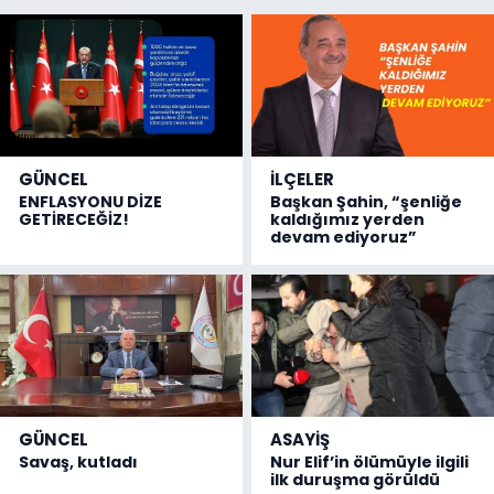
GÜNCEL
İLÇELER
ENFLASYONU DİZE
Başkan Şahin, “şenliğe
GETİRECEĞİZ!
kaldığımız yerden
devam ediyoruz”
GÜNCEL
ASAYİŞ
Savaş, kutladı
Nur Elif’in ölümüyle ilgili
ilk duruşma görüldü