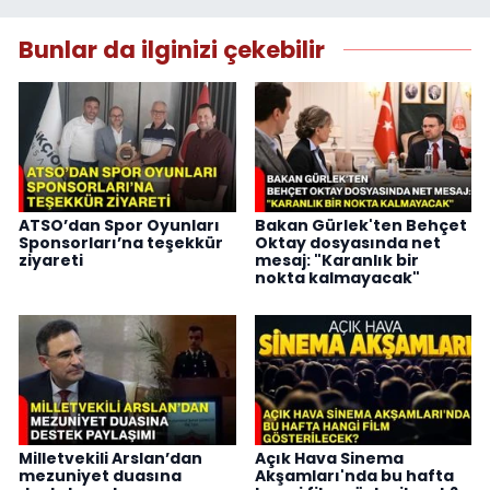
Bunlar da ilginizi çekebilir
ATSO’dan Spor Oyunları
Bakan Gürlek'ten Behçet
Sponsorları’na teşekkür
Oktay dosyasında net
ziyareti
mesaj: "Karanlık bir
nokta kalmayacak"
Milletvekili Arslan’dan
Açık Hava Sinema
mezuniyet duasına
Akşamları'nda bu hafta