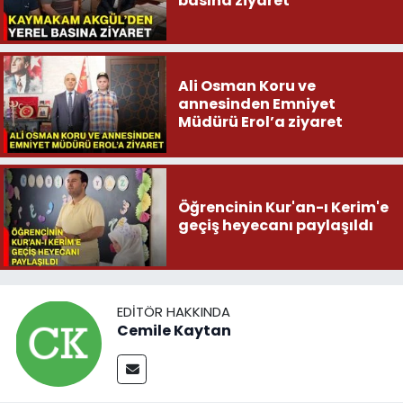
basına ziyaret
Ali Osman Koru ve
annesinden Emniyet
Müdürü Erol’a ziyaret
Öğrencinin Kur'an-ı Kerim'e
geçiş heyecanı paylaşıldı
EDITÖR HAKKINDA
Cemile Kaytan