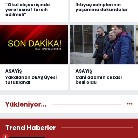
“Okul alışverişinde
İhtiyaç sahiplerinin
yerel esnaf tercih
yaşamına dokundular
edilmeli”
ASAYİŞ
ASAYİŞ
Yakalanan DEAŞ üyesi
Cani adamın cezası
tutuklandı
belli oldu
Yükleniyor...
Trend Haberler
1