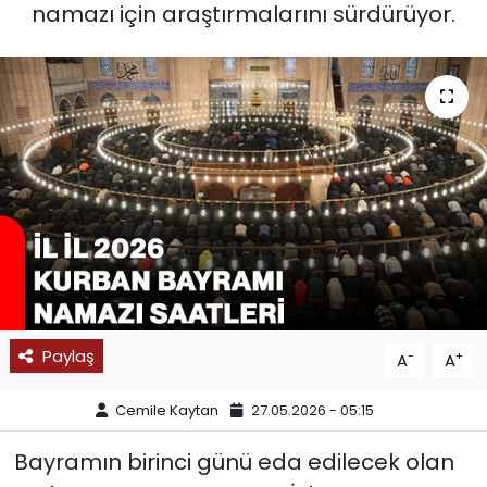
namazı için araştırmalarını sürdürüyor.
SPOR
11:11 MANŞET
Paylaş
-
+
A
A
Cemile Kaytan
27.05.2026 - 05:15
Bayramın birinci günü eda edilecek olan