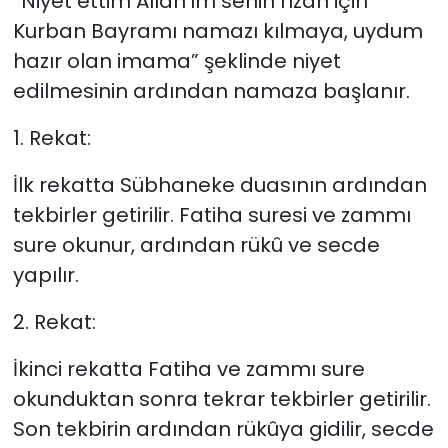
“Niyet ettim Allah’ım senin rızan için
Kurban Bayramı namazı kılmaya, uydum
hazır olan imama” şeklinde niyet
edilmesinin ardından namaza başlanır.
1. Rekat:
İlk rekatta Sübhaneke duasının ardından
tekbirler getirilir. Fatiha suresi ve zammı
sure okunur, ardından rükû ve secde
yapılır.
2. Rekat:
İkinci rekatta Fatiha ve zammı sure
okunduktan sonra tekrar tekbirler getirilir.
Son tekbirin ardından rükûya gidilir, secde