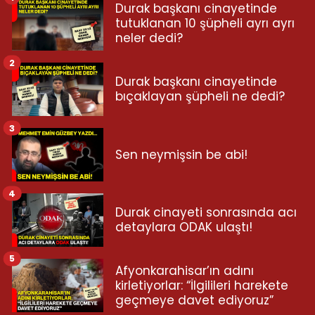
Durak başkanı cinayetinde
tutuklanan 10 şüpheli ayrı ayrı
neler dedi?
2
Durak başkanı cinayetinde
bıçaklayan şüpheli ne dedi?
3
Sen neymişsin be abi!
4
Durak cinayeti sonrasında acı
detaylara ODAK ulaştı!
5
Afyonkarahisar’ın adını
kirletiyorlar: “İlgilileri harekete
geçmeye davet ediyoruz”