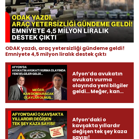
ODAK yazdı, araç yetersizliği gündeme geldi!
Emniyete 4,5 milyon liralık destek çıktı
Afyon’da avukatın
avukatı vurma
olayında yeni bilgiler
geldi... Meğer, kan
donduracak olaylar
olmuş...
Afyon’daki o
kavşakta yıllardır
değişen tek şey kaza
sayısı!