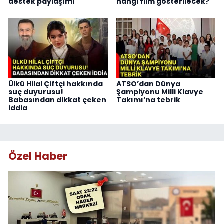
destek paylaşımı
hangi film gösterilecek?
Ülkü Hilal Çiftçi hakkında
ATSO’dan Dünya
suç duyurusu!
Şampiyonu Milli Klavye
Babasından dikkat çeken
Takımı’na tebrik
iddia
Özel Haber