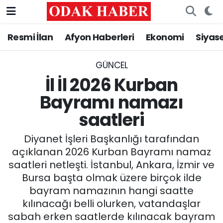
Resmi İlan
Afyon Haberleri
Ekonomi
Siyas
AFYONKARAHİSAR HABERLERİ
Nöbetçi Eczaneler
Resmi İlan
Hava Durumu
GÜNCEL
İl İl 2026 Kurban
ASAYİŞ
Trafik Durumu
Bayramı namazı
saatleri
GÜNCEL
Süper Lig Puan Durumu ve Fikstür
Diyanet İşleri Başkanlığı tarafından
SİYASET
Tüm Manşetler
açıklanan 2026 Kurban Bayramı namaz
saatleri netleşti. İstanbul, Ankara, İzmir ve
EĞİTİM
Son Dakika Haberleri
Bursa başta olmak üzere birçok ilde
bayram namazının hangi saatte
MAGAZİN
Haber Arşivi
kılınacağı belli olurken, vatandaşlar
SAĞLIK
sabah erken saatlerde kılınacak bayram