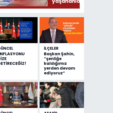
yaşananları
ODAK’a
anlattı
GÜNCEL
İLÇELER
ENFLASYONU
Başkan Şahin,
İZE
“şenliğe
ETİRECEĞİZ!
kaldığımız
yerden devam
ediyoruz”