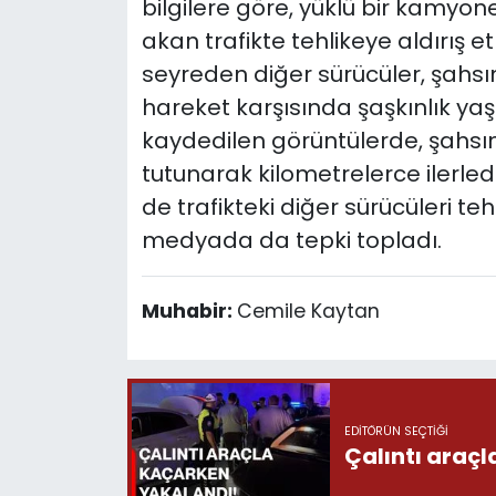
bilgilere göre, yüklü bir kamyon
akan trafikte tehlikeye aldırış
seyreden diğer sürücüler, şahsın
hareket karşısında şaşkınlık ya
kaydedilen görüntülerde, şahsı
tutunarak kilometrelerce ilerle
de trafikteki diğer sürücüleri te
medyada da tepki topladı.
Muhabir:
Cemile Kaytan
EDITÖRÜN SEÇTIĞI
Çalıntı araç