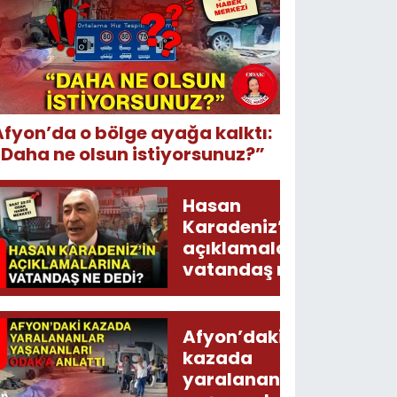
Afyon’da o bölge ayağa kalktı:
“Daha ne olsun istiyorsunuz?”
Hasan
Karadeniz’in
açıklamalarına
vatandaş ne
dedi?
Afyon’daki
kazada
yaralananlar