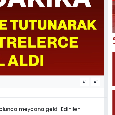
-
+
A
A
olunda meydana geldi. Edinilen