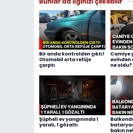
Bunlar da ilginizi çekebilir
Bir anda kontrolden çıktı!
Camiye g
Otomobil orta refüje
evinden 
çarptı
ne oldu?
Şüpheli ev yangınında 1
Balkonda
yaralı, 1 gözaltı
bataryası
bakın ne