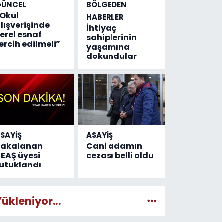
GÜNCEL
BÖLGEDEN
Okul
HABERLER
lışverişinde
İhtiyaç
erel esnaf
sahiplerinin
ercih edilmeli”
yaşamına
dokundular
SAYİŞ
ASAYİŞ
Yakalanan
Cani adamın
EAŞ üyesi
cezası belli oldu
utuklandı
Yükleniyor...