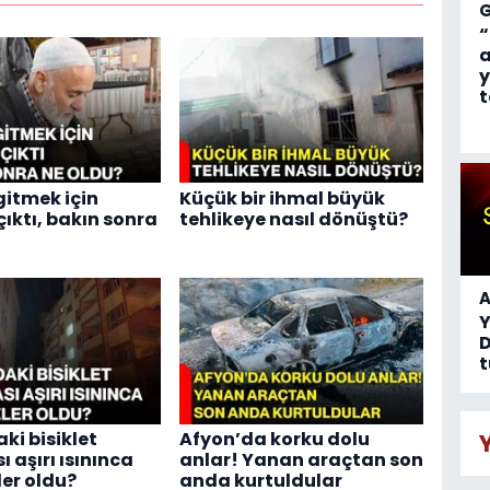
“
a
y
t
itmek için
Küçük bir ihmal büyük
çıktı, bakın sonra
tehlikeye nasıl dönüştü?
A
D
t
ki bisiklet
Afyon’da korku dolu
 aşırı ısınınca
anlar! Yanan araçtan son
ler oldu?
anda kurtuldular