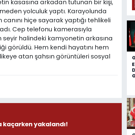
etin kasasına arkadan tutunan bir kişi,
 etmeden yolculuk yaptı. Karayolunda
 canını hiçe sayarak yaptığı tehlikeli
şadı. Cep telefonu kamerasıyla
n seyir halindeki kamyonetin arkasına
diği görüldü. Hem kendi hayatını hem
hlikeye atan şahsın görüntüleri sosyal
D
G
la kaçarken yakalandı!