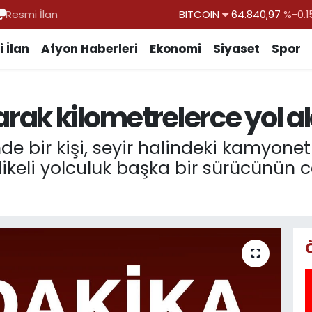
BITCOIN
64.840,97
%-0.1
Resmi İlan
DOLAR
47,7436
%0.1
 İlan
Afyon Haberleri
Ekonomi
Siyaset
Spor
EURO
55,2510
%0.3
STERLİN
64,4811
%0.3
GRAM ALTIN
6660.55
%
ak kilometrelerce yol al
BİST100
13.779
%-1
inde bir kişi, seyir halindeki kamyon
ehlikeli yolculuk başka bir sürücünün