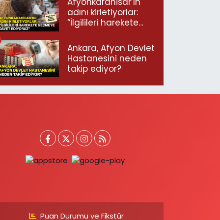
Afyonkarahisar’ın
adını kirletiyorlar:
“İlgilileri harekete
geçmeye davet
ediyoruz”
Ankara, Afyon Devlet
Hastanesini neden
takip ediyor?
Puan Durumu ve Fikstür