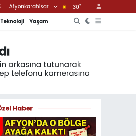
5
Afyonkarahisar
°
30
8
Teknoloji
Yaşam
2
8
0
dı
4
etin arkasına tutunarak
 cep telefonu kamerasına
Özel Haber