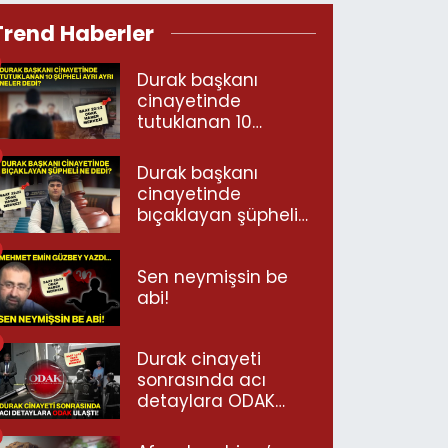
Trend Haberler
Durak başkanı
cinayetinde
tutuklanan 10
şüpheli ayrı ayrı
neler dedi?
Durak başkanı
cinayetinde
bıçaklayan şüpheli
ne dedi?
Sen neymişsin be
abi!
Durak cinayeti
sonrasında acı
detaylara ODAK
ulaştı!