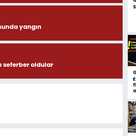
S
sunda yangın
 seferber oldular
f
a