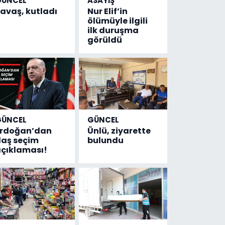
GÜNCEL
ASAYİŞ
avaş, kutladı
Nur Elif’in
ölümüyle ilgili
ilk duruşma
görüldü
GÜNCEL
GÜNCEL
Erdoğan’dan
Ünlü, ziyarette
laş seçim
bulundu
çıklaması!