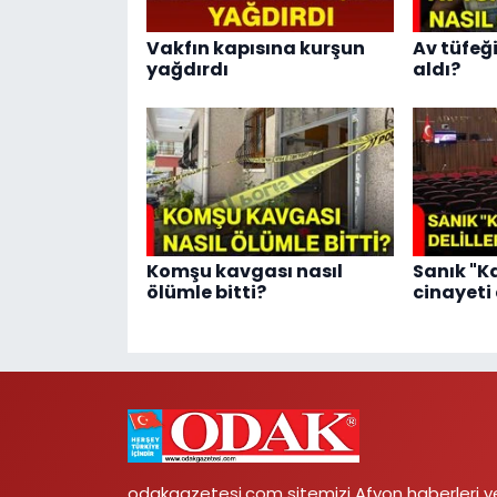
Vakfın kapısına kurşun
Av tüfeğ
yağdırdı
aldı?
Komşu kavgası nasıl
Sanık "Ka
ölümle bitti?
cinayeti 
odakgazetesi.com sitemizi Afyon haberleri v