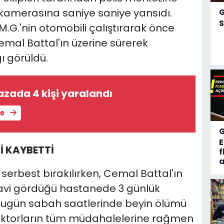
k kamerasına saniye saniye yansıdı.
S
.G.'nin otomobili çalıştırarak önce
Cemal Battal'ın üzerine sürerek
ı görüldü.
azada 4 kişi yaralandı
le
İ KAYBETTİ
f
a
 serbest bırakılırken, Cemal Battal'ın
avi gördüğü hastanede 3 günlük
Bugün sabah saatlerinde beyin ölümü
oktorların tüm müdahalelerine rağmen