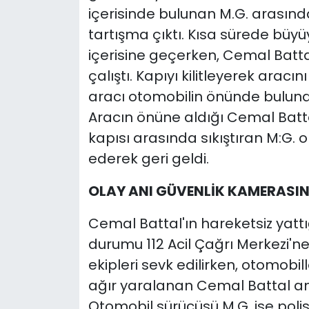
içerisinde bulunan M.G. arasın
tartışma çıktı. Kısa sürede büy
içerisine geçerken, Cemal Batta
çalıştı. Kapıyı kilitleyerek aracı
aracı otomobilin önünde buluna
Aracın önüne aldığı Cemal Batt
kapısı arasında sıkıştıran M:G. o
ederek geri geldi.
OLAY ANI GÜVENLİK KAMERASI
Cemal Battal'ın hareketsiz yatt
durumu 112 Acil Çağrı Merkezi'ne 
ekipleri sevk edilirken, otomob
ağır yaralanan Cemal Battal am
Otomobil sürücüsü M.G. ise polis