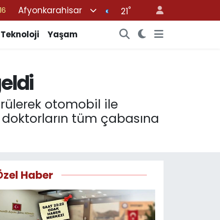
Afyonkarahisar
°
%0
21
08
Teknoloji
Yaşam
%0
12
eldi
70
16
rülerek otomobil ile
 doktorların tüm çabasına
Özel Haber