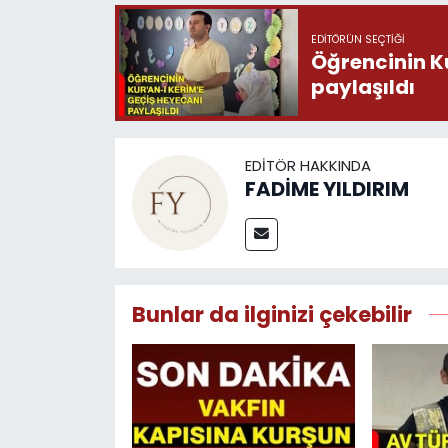
EDITÖRÜN SEÇTIĞI
Öğrencinin K
paylaşıldı
EDITÖR HAKKINDA
FADİME YILDIRIM
Bunlar da ilginizi çekebilir