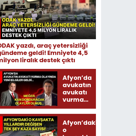
ODAK yazdı, araç yetersizliği
gündeme geldi! Emniyete 4,5
ilyon liralık destek çıktı
Afyon’da
avukatın
avukatı
vurma
olayında
yeni bilgiler
geldi...
Afyon’daki
Meğer, kan
o