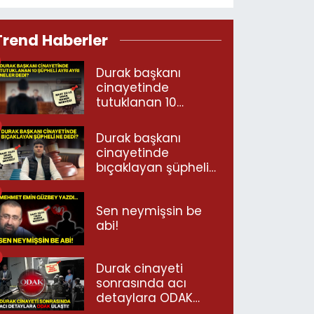
Trend Haberler
Durak başkanı
cinayetinde
tutuklanan 10
şüpheli ayrı ayrı
neler dedi?
Durak başkanı
cinayetinde
bıçaklayan şüpheli
ne dedi?
Sen neymişsin be
abi!
Durak cinayeti
sonrasında acı
detaylara ODAK
ulaştı!