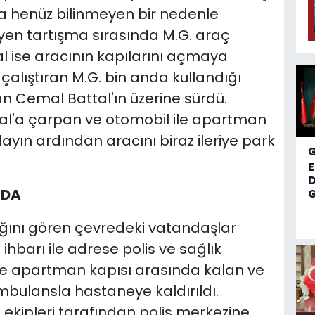
da henüz bilinmeyen bir nedenle
üyen tartışma sırasında M.G. araç
l ise aracının kapılarını açmaya
nı çalıştıran M.G. bin anda kullandığı
n Cemal Battal'ın üzerine sürdü.
al'a çarpan ve otomobil ile apartman
layın ardından aracını biraz ileriye park
D
NDA
G
ığını gören çevredeki vatandaşlar
ihbarı ile adrese polis ve sağlık
ille apartman kapısı arasında kalan ve
bulansla hastaneye kaldırıldı.
 ekipleri tarafından polis merkezine