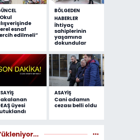
GÜNCEL
BÖLGEDEN
Okul
HABERLER
lışverişinde
İhtiyaç
erel esnaf
sahiplerinin
ercih edilmeli”
yaşamına
dokundular
SAYİŞ
ASAYİŞ
Yakalanan
Cani adamın
EAŞ üyesi
cezası belli oldu
utuklandı
Yükleniyor...