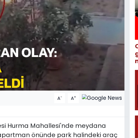
m
-
+
A
A
çesi Hurma Mahallesi'nde meydana
 apartman önünde park halindeki araç