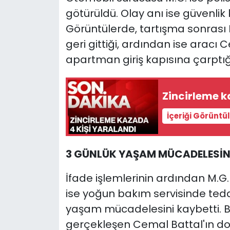
götürüldü. Olay anı ise güvenli
Görüntülerde, tartışma sonrası M
geri gittiği, ardından ise aracı 
apartman giriş kapısına çarptığ
Zincirleme k
İçeriği Görüntü
3 GÜNLÜK YAŞAM MÜCADELESİN
İfade işlemlerinin ardından M.G.
ise yoğun bakım servisinde ted
yaşam mücadelesini kaybetti. 
gerçekleşen Cemal Battal'ın d