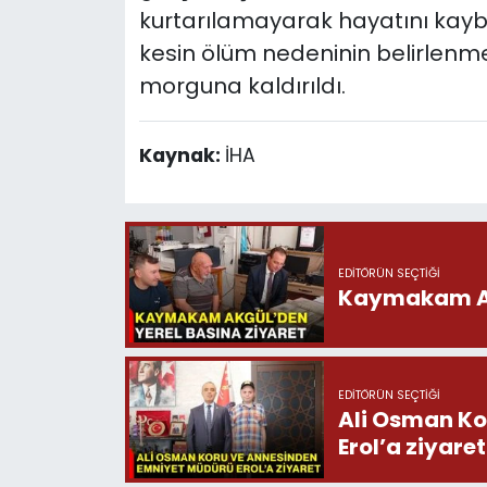
kurtarılamayarak hayatını kaybe
kesin ölüm nedeninin belirlenme
morguna kaldırıldı.
Kaynak:
İHA
EDITÖRÜN SEÇTIĞI
Kaymakam Akg
EDITÖRÜN SEÇTIĞI
Ali Osman Ko
Erol’a ziyaret