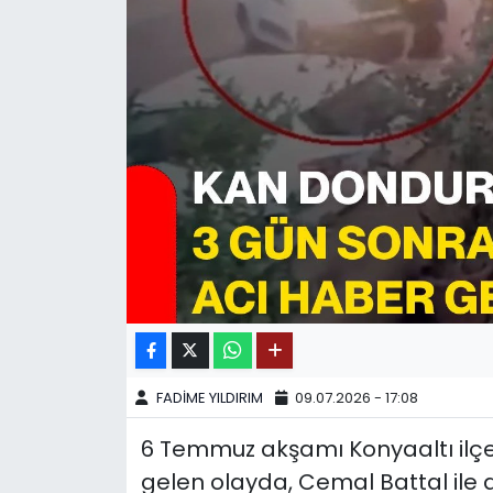
SPOR
11:11 MANŞET
FADİME YILDIRIM
09.07.2026 - 17:08
6 Temmuz akşamı Konyaaltı il
gelen olayda, Cemal Battal ile