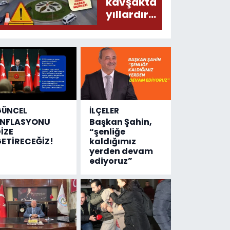
donduracak
kavşakta
olaylar
yıllardır
olmuş...
değişen
tek şey
kaza
sayısı!
GÜNCEL
İLÇELER
ENFLASYONU
Başkan Şahin,
İZE
“şenliğe
ETİRECEĞİZ!
kaldığımız
yerden devam
ediyoruz”