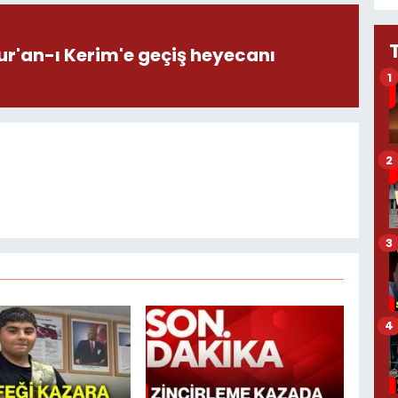
ur'an-ı Kerim'e geçiş heyecanı
1
2
3
4