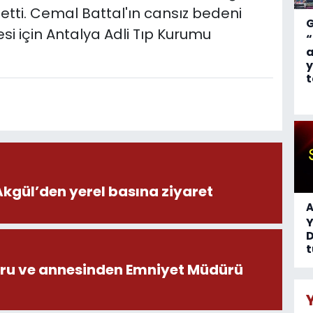
tti. Cemal Battal'ın cansız bedeni
si için Antalya Adli Tıp Kurumu
“
a
y
t
ül’den yerel basına ziyaret
A
D
t
ru ve annesinden Emniyet Müdürü