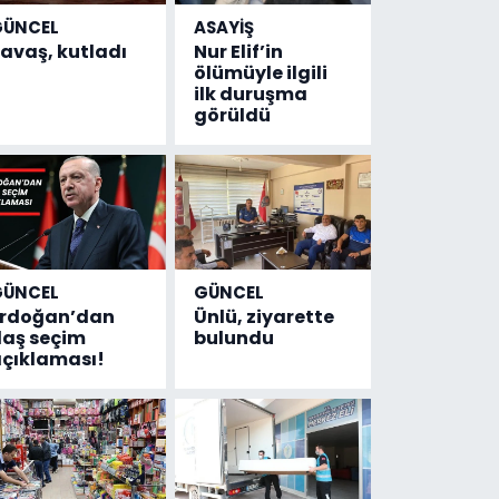
GÜNCEL
ASAYİŞ
avaş, kutladı
Nur Elif’in
ölümüyle ilgili
ilk duruşma
görüldü
GÜNCEL
GÜNCEL
Erdoğan’dan
Ünlü, ziyarette
laş seçim
bulundu
çıklaması!