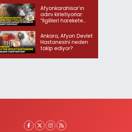
Afyonkarahisar’ın
adını kirletiyorlar:
“İlgilileri harekete
geçmeye davet
ediyoruz”
Ankara, Afyon Devlet
Hastanesini neden
takip ediyor?