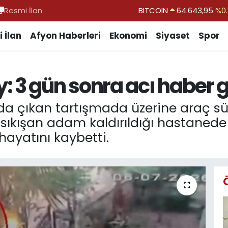
Resmi İlan
DOLAR
47,6704
EURO
55,0406
%-0.
 İlan
Afyon Haberleri
Ekonomi
Siyaset
Spor
STERLİN
64,2143
GRAM ALTIN
6500.87
%0.
 3 gün sonra acı haber g
BİST100
13.799
%
BITCOIN
64.643,95
%0.
nda çıkan tartışmada üzerine araç sü
sıkışan adam kaldırıldığı hastanede
ayatını kaybetti.