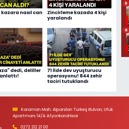
5
i kazara nasıl can
Zincirleme kazada 4 kişi
yaralandı
6
za" dedi, deliller
71 İlde dev uyuşturucu
anlattı!
operasyonu! 844 zehir
taciri tutuklandı
Karaman Mah. Alparslan Türkeş Bulvarı, Ufuk
Apartmanı 14/A Afyonkarahisar
0272 212 21 00
e