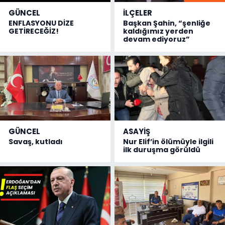
GÜNCEL
İLÇELER
ENFLASYONU DİZE
Başkan Şahin, “şenliğe
GETİRECEĞİZ!
kaldığımız yerden
devam ediyoruz”
GÜNCEL
ASAYİŞ
Savaş, kutladı
Nur Elif’in ölümüyle ilgili
ilk duruşma görüldü