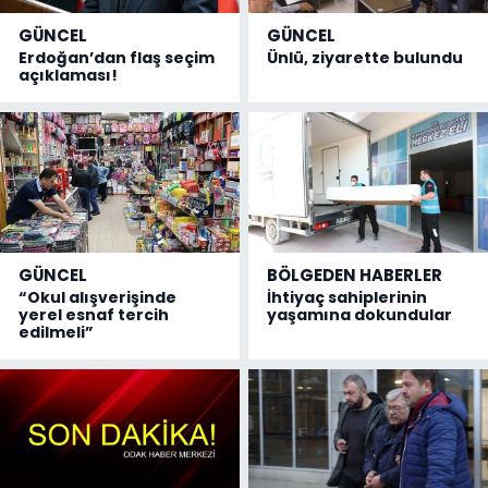
GÜNCEL
GÜNCEL
Erdoğan’dan flaş seçim
Ünlü, ziyarette bulundu
açıklaması!
GÜNCEL
BÖLGEDEN HABERLER
“Okul alışverişinde
İhtiyaç sahiplerinin
yerel esnaf tercih
yaşamına dokundular
edilmeli”