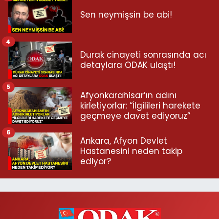
Sen neymişsin be abi!
4
Durak cinayeti sonrasında acı
detaylara ODAK ulaştı!
5
Afyonkarahisar’ın adını
kirletiyorlar: “İlgilileri harekete
geçmeye davet ediyoruz”
6
Ankara, Afyon Devlet
Hastanesini neden takip
ediyor?