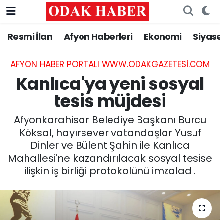
Resmi İlan
Afyon Haberleri
Ekonomi
Siyas
AFYONKARAHİSAR HABERLERİ
Nöbetçi Eczaneler
Resmi İlan
Hava Durumu
AFYON HABER PORTALI WWW.ODAKGAZETESI.COM
Kanlıca'ya yeni sosyal
ASAYİŞ
Trafik Durumu
tesis müjdesi
GÜNCEL
Süper Lig Puan Durumu ve Fikstür
Afyonkarahisar Belediye Başkanı Burcu
Köksal, hayırsever vatandaşlar Yusuf
SİYASET
Tüm Manşetler
Dinler ve Bülent Şahin ile Kanlıca
Mahallesi'ne kazandırılacak sosyal tesise
EĞİTİM
Son Dakika Haberleri
ilişkin iş birliği protokolünü imzaladı.
MAGAZİN
Haber Arşivi
SAĞLIK