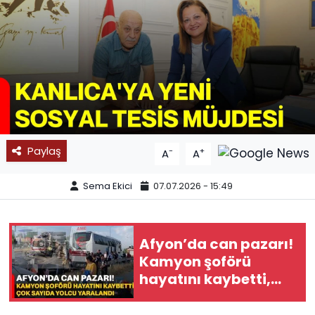
SPOR
11:11 MANŞET
Paylaş
-
+
A
A
Sema Ekici
07.07.2026 - 15:49
Afyon’da can pazarı!
Kamyon şoförü
hayatını kaybetti,
çok sayıda yolcu
yaralandı