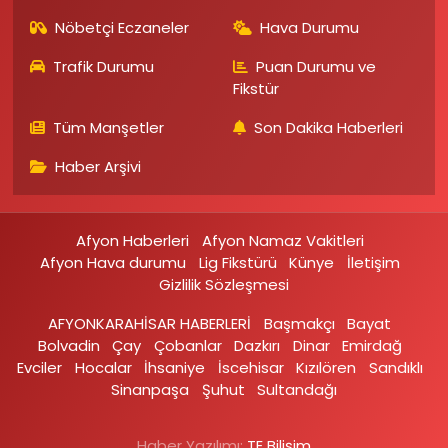
Nöbetçi Eczaneler
Hava Durumu
Trafik Durumu
Puan Durumu ve
Fikstür
Tüm Manşetler
Son Dakika Haberleri
Haber Arşivi
Afyon Haberleri
Afyon Namaz Vakitleri
Afyon Hava durumu
Lig Fikstürü
Künye
İletişim
Gizlilik Sözleşmesi
AFYONKARAHİSAR HABERLERİ
Başmakçı
Bayat
Bolvadin
Çay
Çobanlar
Dazkırı
Dinar
Emirdağ‎
Evciler‎
Hocalar
İhsaniye‎
İscehisar
Kızılören‎
Sandıklı‎
Sinanpaşa
Şuhut
Sultandağı
Haber Yazılımı:
TE Bilişim