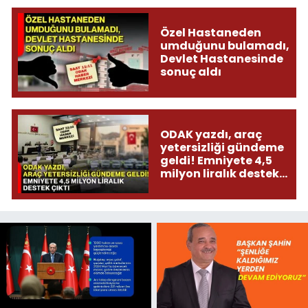
Özel Hastaneden
umduğunu bulamadı,
Devlet Hastanesinde
sonuç aldı
ODAK yazdı, araç
yetersizliği gündeme
geldi! Emniyete 4,5
milyon liralık destek
çıktı