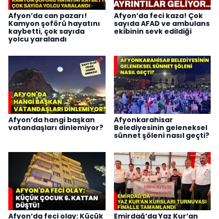
Afyon’da can pazarı!
Afyon’da feci kaza! Çok
Kamyon şoförü hayatını
sayıda AFAD ve ambulans
kaybetti, çok sayıda
ekibinin sevk edildiği
yolcu yaralandı
Afyon’da hangi başkan
Afyonkarahisar
vatandaşları dinlemiyor?
Belediyesinin geleneksel
sünnet şöleni nasıl geçti?
Afyon’da feci olay: Küçük
Emirdağ’da Yaz Kur’an