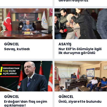
devam ediyoruz”
GÜNCEL
ASAYİŞ
Savaş, kutladı
Nur Elif’in ölümüyle ilgili
ilk duruşma görüldü
GÜNCEL
GÜNCEL
Erdoğan’dan flaş seçim
Ünlü, ziyarette bulundu
açıklaması!