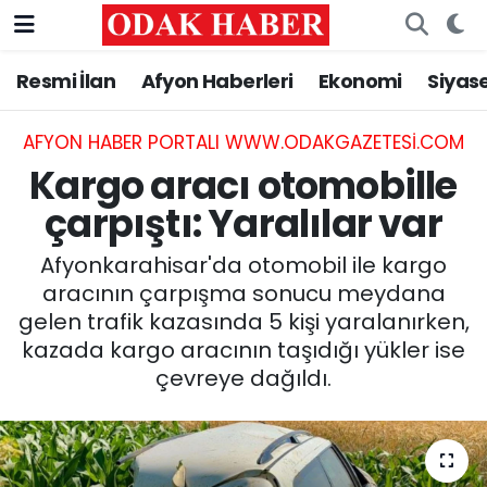
Resmi İlan
Afyon Haberleri
Ekonomi
Siyas
AFYONKARAHİSAR HABERLERİ
Nöbetçi Eczaneler
Resmi İlan
Hava Durumu
AFYON HABER PORTALI WWW.ODAKGAZETESI.COM
Kargo aracı otomobille
ASAYİŞ
Trafik Durumu
çarpıştı: Yaralılar var
GÜNCEL
Süper Lig Puan Durumu ve Fikstür
Afyonkarahisar'da otomobil ile kargo
aracının çarpışma sonucu meydana
SİYASET
Tüm Manşetler
gelen trafik kazasında 5 kişi yaralanırken,
kazada kargo aracının taşıdığı yükler ise
EĞİTİM
Son Dakika Haberleri
çevreye dağıldı.
MAGAZİN
Haber Arşivi
SAĞLIK