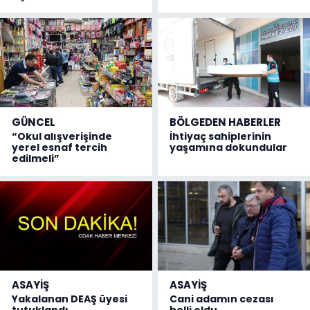
GÜNCEL
BÖLGEDEN HABERLER
“Okul alışverişinde
İhtiyaç sahiplerinin
yerel esnaf tercih
yaşamına dokundular
edilmeli”
ASAYİŞ
ASAYİŞ
Yakalanan DEAŞ üyesi
Cani adamın cezası