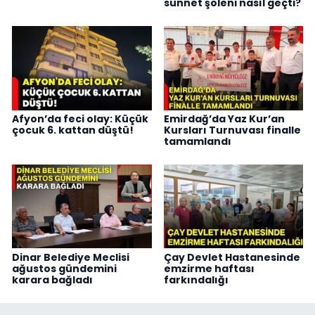
sünnet şöleni nasıl geçti?
Afyon’da feci olay: Küçük
Emirdağ’da Yaz Kur’an
çocuk 6. kattan düştü!
Kursları Turnuvası finalle
tamamlandı
Dinar Belediye Meclisi
Çay Devlet Hastanesinde
ağustos gündemini
emzirme haftası
karara bağladı
farkındalığı