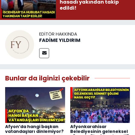
hasadı yakından takip
edildi!
EDITÖR HAKKINDA
FADİME YILDIRIM
Bunlar da ilginizi çekebilir
Afyon’da hangi başkan
Afyonkarahisar
vatandaşları dinlemiyor?
Belediyesinin geleneksel