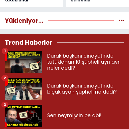
tutuklandı
belli oldu
Yükleniyor...
Trend Haberler
1
Durak başkanı cinayetinde
tutuklanan 10 şüpheli ayrı ayrı
neler dedi?
2
Durak başkanı cinayetinde
bıçaklayan şüpheli ne dedi?
3
Sen neymişsin be abi!