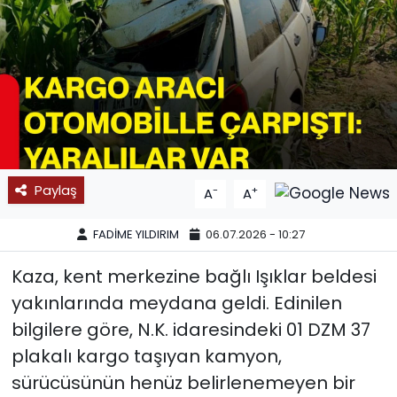
SPOR
11:11 MANŞET
Paylaş
-
+
A
A
FADİME YILDIRIM
06.07.2026 - 10:27
Kaza, kent merkezine bağlı Işıklar beldesi
yakınlarında meydana geldi. Edinilen
bilgilere göre, N.K. idaresindeki 01 DZM 37
plakalı kargo taşıyan kamyon,
sürücüsünün henüz belirlenemeyen bir