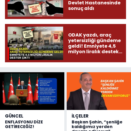
Devlet Hastanesinde
sonuç aldı
ODAK yazdı, araç
yetersizliği gündeme
geldi! Emniyete 4,5
milyon liralık destek
çıktı
GÜNCEL
İLÇELER
ENFLASYONU DİZE
Başkan Şahin, “şenliğe
GETİRECEĞİZ!
kaldığımız yerden