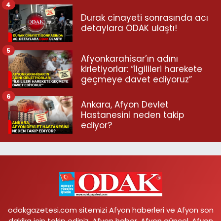
4
Durak cinayeti sonrasında acı
detaylara ODAK ulaştı!
5
Afyonkarahisar’ın adını
kirletiyorlar: “İlgilileri harekete
geçmeye davet ediyoruz”
6
Ankara, Afyon Devlet
Hastanesini neden takip
ediyor?
odakgazetesi.com sitemizi Afyon haberleri ve Afyon son
dakika için takip ediniz. Afyon haber, Afyon güncel, Afyon