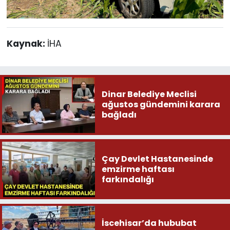
Kaynak:
İHA
Dinar Belediye Meclisi
ağustos gündemini karara
bağladı
Çay Devlet Hastanesinde
emzirme haftası
farkındalığı
İscehisar’da hububat