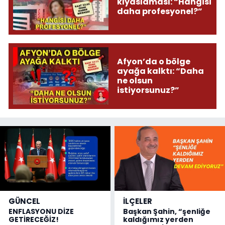
kıyaslaması: “Hangisi
daha profesyonel?”
Afyon’da o bölge
ayağa kalktı: “Daha
ne olsun
istiyorsunuz?”
GÜNCEL
İLÇELER
ENFLASYONU DİZE
Başkan Şahin, “şenliğe
GETİRECEĞİZ!
kaldığımız yerden