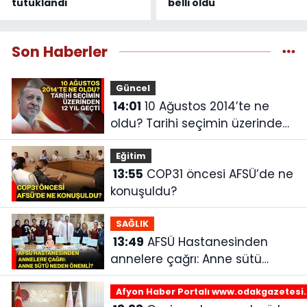
tutuklandı
belli oldu
Son Haberler
Güncel
14:01
10 Ağustos 2014’te ne
oldu? Tarihi seçimin üzerinden
12 yıl geçti
Eğitim
13:55
COP31 öncesi AFSÜ’de ne
konuşuldu?
SAĞLIK
13:49
AFSÜ Hastanesinden
annelere çağrı: Anne sütü
neden önemli?
Afyon Haber Portalı www.odakgazetesi