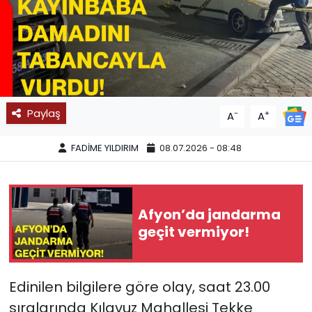
SPOR
11:11 MANŞET
Paylaş
-
+
A
A
FADİME YILDIRIM
08.07.2026 - 08:48
Afyon’da jandarma
geçit vermiyor!
Edinilen bilgilere göre olay, saat 23.00
sıralarında Kılavuz Mahallesi Tekke