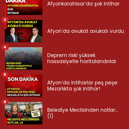
Afyonkarahisar’da şok intihar
3
Afyon’da avukat avukatı vurdu
4
Deprem riski yüksek
hassasiyetle haritalandırıldı
5
Afyon’da intiharlar peş peşe:
Mezarlıkta şok intihar!
6
Belediye Meclisinden notlar...
(1)