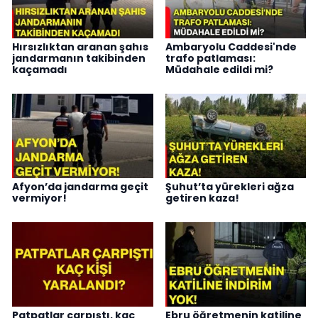
Hırsızlıktan aranan şahıs
Ambaryolu Caddesi'nde
jandarmanın takibinden
trafo patlaması:
kaçamadı
Müdahale edildi mi?
Afyon’da jandarma geçit
Şuhut’ta yürekleri ağza
vermiyor!
getiren kaza!
Patpatlar çarpıştı, kaç
Ebru öğretmenin katiline