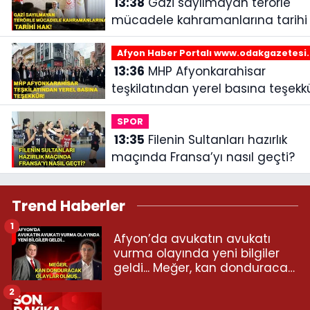
13:38
Gazi sayılmayan terörle
mücadele kahramanlarına tarihi 
Afyon Haber Portalı www.odakgazetesi
13:36
MHP Afyonkarahisar
teşkilatından yerel basına teşekkü
SPOR
13:35
Filenin Sultanları hazırlık
maçında Fransa’yı nasıl geçti?
Trend Haberler
1
Afyon’da avukatın avukatı
vurma olayında yeni bilgiler
geldi... Meğer, kan donduracak
olaylar olmuş...
2