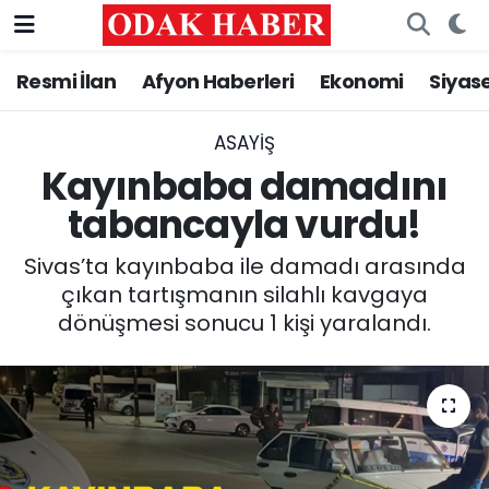
Resmi İlan
Afyon Haberleri
Ekonomi
Siyas
AFYONKARAHİSAR HABERLERİ
Afyonkarahisar Nöbetçi Eczaneler
Resmi İlan
Afyonkarahisar Hava Durumu
ASAYİŞ
Kayınbaba damadını
ASAYİŞ
Afyonkarahisar Namaz Vakitleri
tabancayla vurdu!
GÜNCEL
Afyonkarahisar Trafik Yoğunluk Haritası
Sivas’ta kayınbaba ile damadı arasında
çıkan tartışmanın silahlı kavgaya
SİYASET
Süper Lig Puan Durumu ve Fikstür
dönüşmesi sonucu 1 kişi yaralandı.
EĞİTİM
Tüm Manşetler
MAGAZİN
Son Dakika Haberleri
SAĞLIK
Haber Arşivi