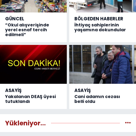
GÜNCEL
BÖLGEDEN HABERLER
“Okul alışverişinde
İhtiyaç sahiplerinin
yerel esnaf tercih
yaşamına dokundular
edilmeli”
ASAYİŞ
ASAYİŞ
Yakalanan DEAŞ üyesi
Cani adamın cezası
tutuklandı
belli oldu
Yükleniyor...