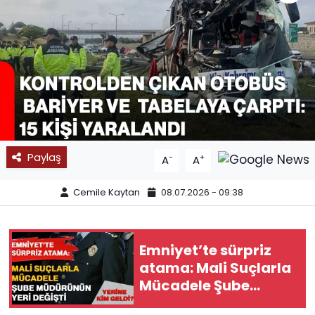
SPOR
11:11 MANŞET
Paylaş
-
+
A
A
Cemile Kaytan
08.07.2026 - 09:38
Emniyet’te sürpriz
atama: Mali Suçlarla
Mücadele Şube
Müdürünün yeri