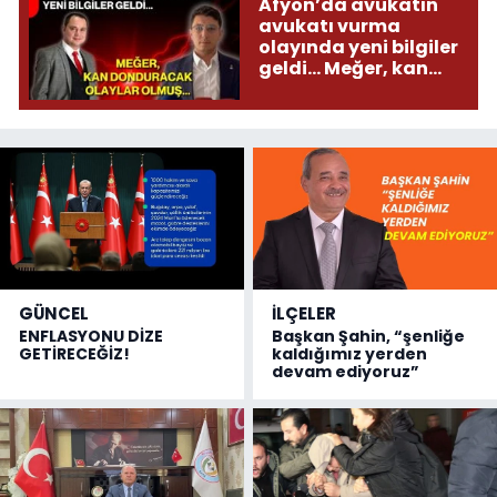
Afyon’da avukatın
avukatı vurma
olayında yeni bilgiler
geldi... Meğer, kan
donduracak olaylar
olmuş...
GÜNCEL
İLÇELER
ENFLASYONU DİZE
Başkan Şahin, “şenliğe
GETİRECEĞİZ!
kaldığımız yerden
devam ediyoruz”