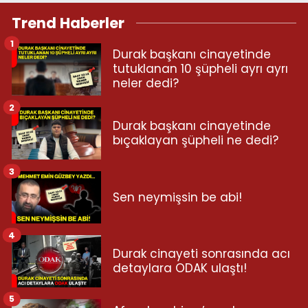
Trend Haberler
1
Durak başkanı cinayetinde
tutuklanan 10 şüpheli ayrı ayrı
neler dedi?
2
Durak başkanı cinayetinde
bıçaklayan şüpheli ne dedi?
3
Sen neymişsin be abi!
4
Durak cinayeti sonrasında acı
detaylara ODAK ulaştı!
5