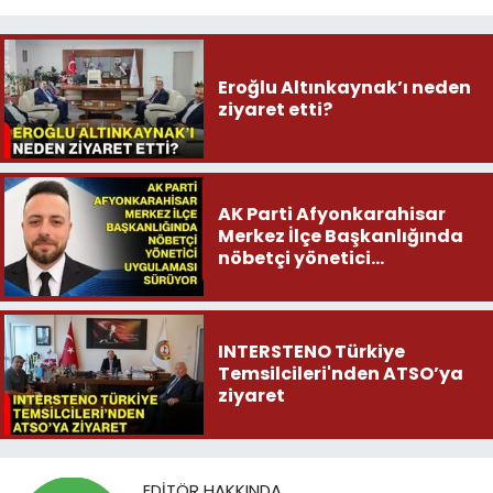
Eroğlu Altınkaynak’ı neden
ziyaret etti?
AK Parti Afyonkarahisar
Merkez İlçe Başkanlığında
nöbetçi yönetici
uygulaması sürüyor
INTERSTENO Türkiye
Temsilcileri'nden ATSO’ya
ziyaret
EDITÖR HAKKINDA