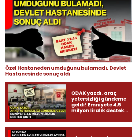
Özel Hastaneden umduğunu bulamadı, Devlet
Hastanesinde sonuç aldı
ODAK yazdı, araç
yetersizliği gündeme
geldi! Emniyete 4,5
milyon liralık destek
çıktı