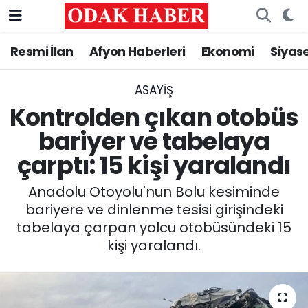
Resmi İlan
Afyon Haberleri
Ekonomi
Siyas
AFYONKARAHİSAR HABERLERİ
Nöbetçi Eczaneler
Resmi İlan
Hava Durumu
ASAYİŞ
Kontrolden çıkan otobüs
ASAYİŞ
Trafik Durumu
bariyer ve tabelaya
çarptı: 15 kişi yaralandı
GÜNCEL
Süper Lig Puan Durumu ve Fikstür
Anadolu Otoyolu'nun Bolu kesiminde
SİYASET
Tüm Manşetler
bariyere ve dinlenme tesisi girişindeki
tabelaya çarpan yolcu otobüsündeki 15
EĞİTİM
Son Dakika Haberleri
kişi yaralandı.
MAGAZİN
Haber Arşivi
SAĞLIK