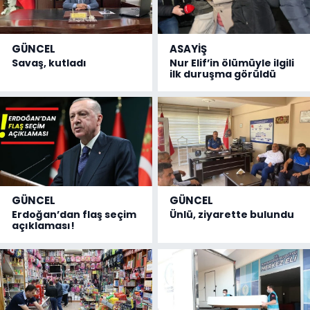
GÜNCEL
ASAYİŞ
Savaş, kutladı
Nur Elif’in ölümüyle ilgili
ilk duruşma görüldü
GÜNCEL
GÜNCEL
Erdoğan’dan flaş seçim
Ünlü, ziyarette bulundu
açıklaması!