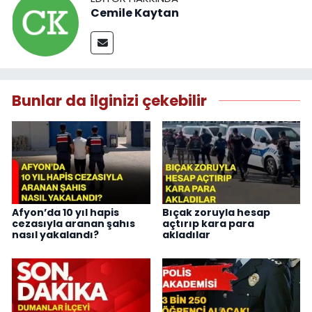
Cemile Kaytan
Bunlar da ilginizi çekebilir
Afyon’da 10 yıl hapis
Bıçak zoruyla hesap
cezasıyla aranan şahıs
açtırıp kara para
nasıl yakalandı?
akladılar