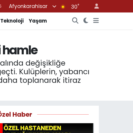
Afyonkarahisar
°
30
7
1
Teknoloji
Yaşam
2
4
ni hamle
4
alında değişikliğe
eçti. Kulüplerin, yabancı
daha toplanarak itiraz
Özel Haber