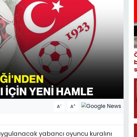
-
+
A
A
uygulanacak yabancı oyuncu kuralını