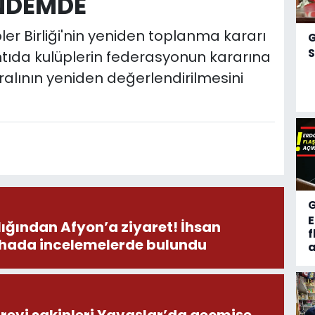
ÜNDEMDE
ler Birliği'nin yeniden toplanma kararı
S
lantıda kulüplerin federasyonun kararına
ralının yeniden değerlendirilmesini
ından Afyon’a ziyaret! İhsan
f
ahada incelemelerde bulundu
a
revi sakinleri Yavaşlar’da geçmişe