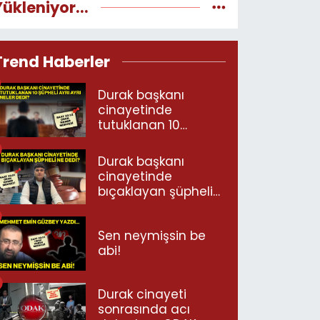
Yükleniyor...
Trend Haberler
Durak başkanı
cinayetinde
tutuklanan 10
şüpheli ayrı ayrı
neler dedi?
Durak başkanı
cinayetinde
bıçaklayan şüpheli
ne dedi?
Sen neymişsin be
abi!
Durak cinayeti
sonrasında acı