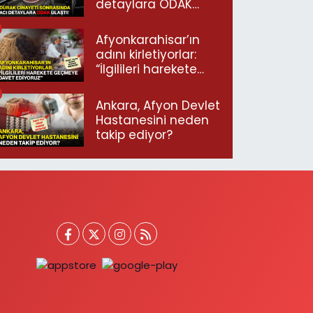
detaylara ODAK
ulaştı!
Afyonkarahisar’ın
adını kirletiyorlar:
“İlgilileri harekete
geçmeye davet
ediyoruz”
Ankara, Afyon Devlet
Hastanesini neden
takip ediyor?