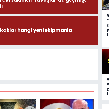
tı
“
a
okaklar hangi yeni ekipmanla
y
t
?
A
D
t