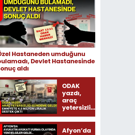
Özel Hastaneden umduğunu
bulamadı, Devlet Hastanesinde
sonuç aldı
ODAK
yazdı,
araç
yetersizliği
gündeme
geldi!
Emniyete
Afyon’da