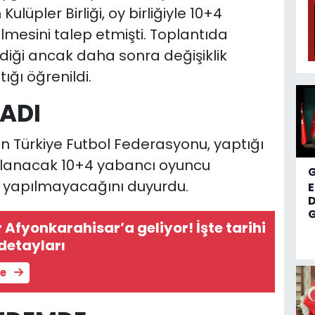
lüpler Birliği, oy birliğiyle 10+4
ilmesini talep etmişti. Toplantıda
irdiği ancak daha sonra değişiklik
ığı öğrenildi.
MADI
n Türkiye Futbol Federasyonu, yaptığı
ulanacak 10+4 yabancı oyuncu
ik yapılmayacağını duyurdu.
D
G
Afyonkarahisar’a geliyor! İşte tarihi
detayları
le