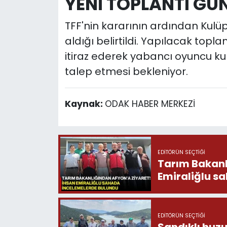
YENİ TOPLANTI G
TFF'nin kararının ardından Kulüp
aldığı belirtildi. Yapılacak top
itiraz ederek yabancı oyuncu ku
talep etmesi bekleniyor.
Kaynak:
ODAK HABER MERKEZİ
EDITÖRÜN SEÇTIĞI
Tarım Bakanlığ
Emiraliğlu s
EDITÖRÜN SEÇTIĞI
Sandıklı huzu