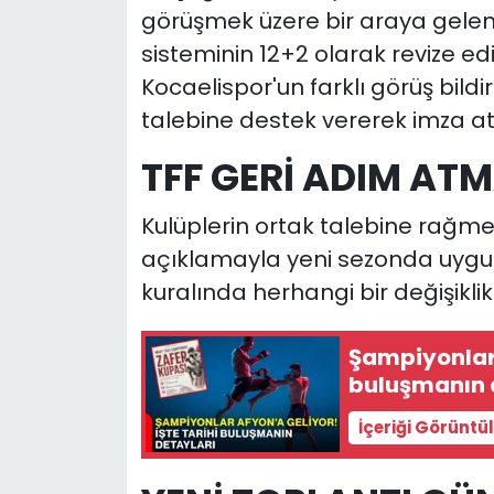
görüşmek üzere bir araya gelen Ku
sisteminin 12+2 olarak revize ed
Kocaelispor'un farklı görüş bild
talebine destek vererek imza att
TFF GERİ ADIM AT
Kulüplerin ortak talebine rağme
açıklamayla yeni sezonda uyg
kuralında herhangi bir değişikl
Şampiyonlar 
buluşmanın 
İçeriği Görüntü