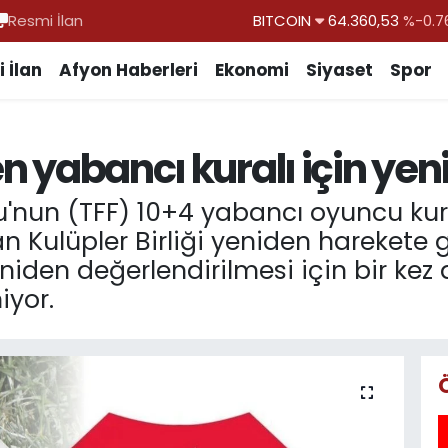
Resmi İlan
DOLAR
47,7069
%0.1
EURO
55,0265
%0.0
 İlan
Afyon Haberleri
Ekonomi
Siyaset
Spor
STERLİN
64,1897
%0.0
GRAM ALTIN
6574.81
%1.4
en yabancı kuralı için ye
BİST100
13.887
%6
u'nun (TFF) 10+4 yabancı oyuncu kur
 Kulüpler Birliği yeniden harekete g
den değerlendirilmesi için bir kez 
iyor.