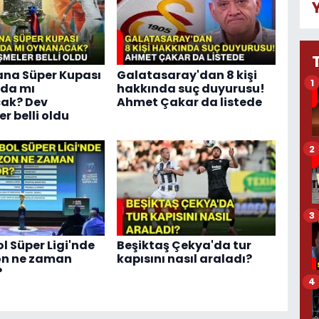
ana Süper Kupası
Galatasaray'dan 8 kişi
1
'da mı
hakkında suç duyurusu!
ak? Dev
Ahmet Çakar da listede
r belli oldu
2
3
l Süper Ligi'nde
Beşiktaş Çekya'da tur
on ne zaman
kapısını nasıl araladı?
?
4