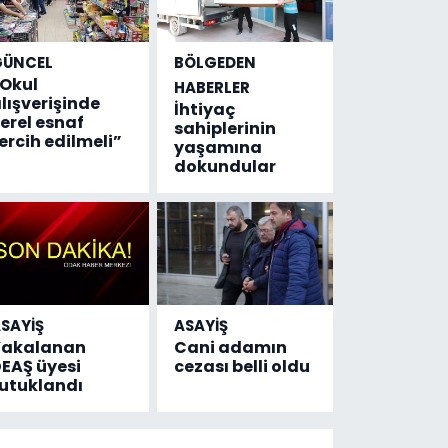
GÜNCEL
BÖLGEDEN
Okul
HABERLER
lışverişinde
İhtiyaç
erel esnaf
sahiplerinin
ercih edilmeli”
yaşamına
dokundular
SAYİŞ
ASAYİŞ
Yakalanan
Cani adamın
EAŞ üyesi
cezası belli oldu
utuklandı