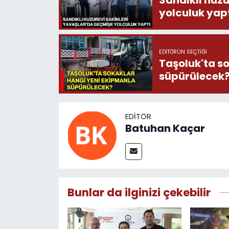
yolculuk yap
EDITÖRÜN SEÇTIĞI
Taşoluk'ta s
süpürülecek
EDITÖR
Batuhan Kaçar
Bunlar da ilginizi çekebilir