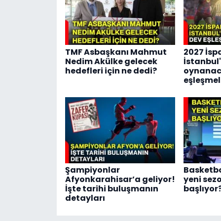
TMF Asbaşkanı Mahmut
2027 İsp
Nedim Akülke gelecek
İstanbul
hedefleri için ne dedi?
oynanac
eşleşmele
Şampiyonlar
Basketbo
Afyonkarahisar’a geliyor!
yeni sez
İşte tarihi buluşmanın
başlıyor
detayları