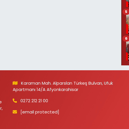
5
6
Karaman Mah. Alparslan Türkeş Bulvarı, Ufuk
Apartmanı 14/A Afyonkarahisar
0272 212 21 00
e
r,
[email protected]