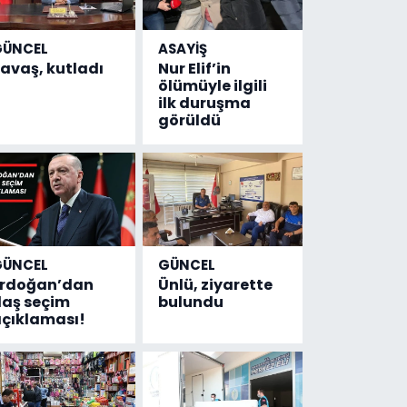
GÜNCEL
ASAYİŞ
avaş, kutladı
Nur Elif’in
ölümüyle ilgili
ilk duruşma
görüldü
GÜNCEL
GÜNCEL
Erdoğan’dan
Ünlü, ziyarette
laş seçim
bulundu
çıklaması!