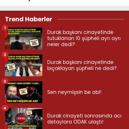
Trend Haberler
1
Durak başkanı cinayetinde
tutuklanan 10 şüpheli ayrı ayrı
neler dedi?
2
Durak başkanı cinayetinde
bıçaklayan şüpheli ne dedi?
3
Sen neymişsin be abi!
4
Durak cinayeti sonrasında acı
detaylara ODAK ulaştı!