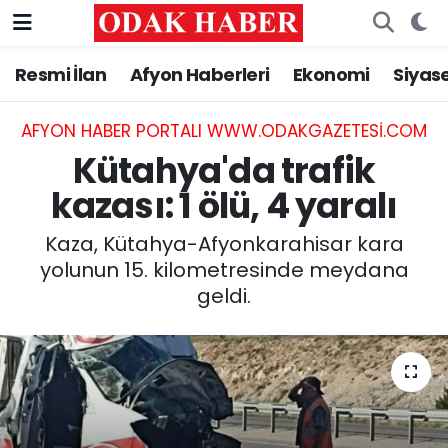
Resmi İlan
Afyon Haberleri
Ekonomi
Siyas
AFYONKARAHİSAR HABERLERİ
Nöbetçi Eczaneler
Resmi İlan
Hava Durumu
AFYON HABER PORTALI WWW.ODAKGAZETESI.COM
Kütahya'da trafik
ASAYİŞ
Trafik Durumu
kazası: 1 ölü, 4 yaralı
GÜNCEL
Süper Lig Puan Durumu ve Fikstür
Kaza, Kütahya-Afyonkarahisar kara
yolunun 15. kilometresinde meydana
SİYASET
Tüm Manşetler
geldi.
EĞİTİM
Son Dakika Haberleri
MAGAZİN
Haber Arşivi
SAĞLIK