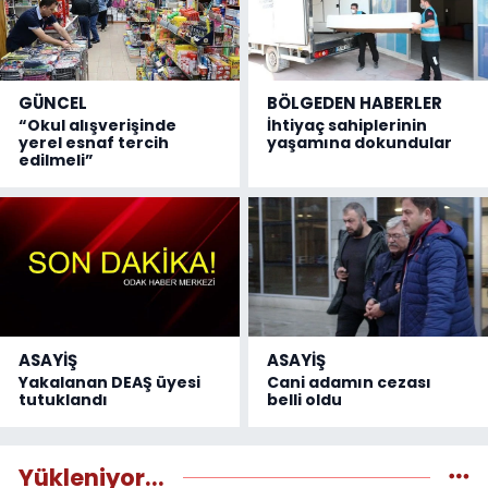
GÜNCEL
BÖLGEDEN HABERLER
“Okul alışverişinde
İhtiyaç sahiplerinin
yerel esnaf tercih
yaşamına dokundular
edilmeli”
ASAYİŞ
ASAYİŞ
Yakalanan DEAŞ üyesi
Cani adamın cezası
tutuklandı
belli oldu
Yükleniyor...