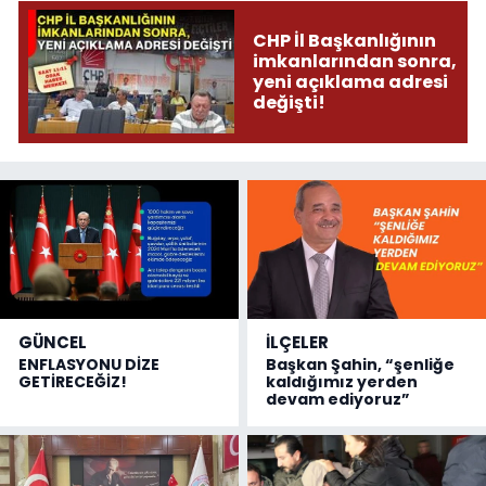
CHP İl Başkanlığının
imkanlarından sonra,
yeni açıklama adresi
değişti!
GÜNCEL
İLÇELER
ENFLASYONU DİZE
Başkan Şahin, “şenliğe
GETİRECEĞİZ!
kaldığımız yerden
devam ediyoruz”