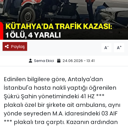
SPOR
11:11 MANŞET
Paylaş
-
+
A
A
Sema Ekici
24.06.2026 - 13:41
Edinilen bilgilere göre, Antalya'dan
İstanbul'a hasta nakli yaptığı öğrenilen
Şükrü Şahin yönetimindeki 41 HZ ***
plakalı özel bir şirkete ait ambulans, aynı
yönde seyreden M.A. idaresindeki 03 AIF
*** plakalı tıra çarptı. Kazanın ardından