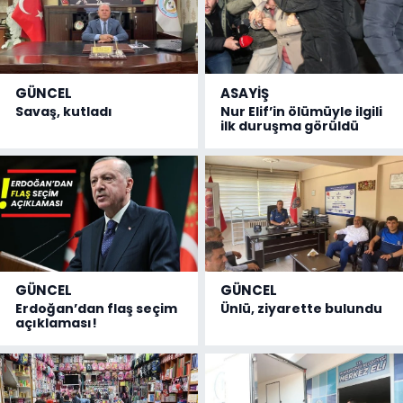
GÜNCEL
ASAYİŞ
Savaş, kutladı
Nur Elif’in ölümüyle ilgili
ilk duruşma görüldü
GÜNCEL
GÜNCEL
Erdoğan’dan flaş seçim
Ünlü, ziyarette bulundu
açıklaması!