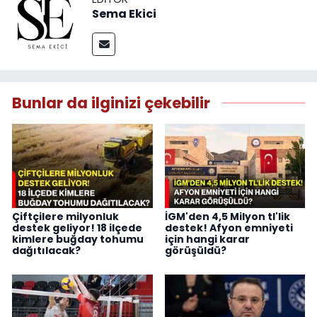
Sema Ekici
Bunlar da ilginizi çekebilir
Çiftçilere milyonluk
İGM'den 4,5 Milyon tl'lik
destek geliyor! 18 ilçede
destek! Afyon emniyeti
kimlere buğday tohumu
için hangi karar
dağıtılacak?
görüşüldü?