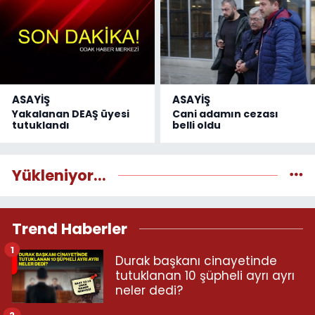
ASAYİŞ
ASAYİŞ
Yakalanan DEAŞ üyesi
Cani adamın cezası
tutuklandı
belli oldu
Yükleniyor...
Trend Haberler
1
Durak başkanı cinayetinde
tutuklanan 10 şüpheli ayrı ayrı
neler dedi?
2