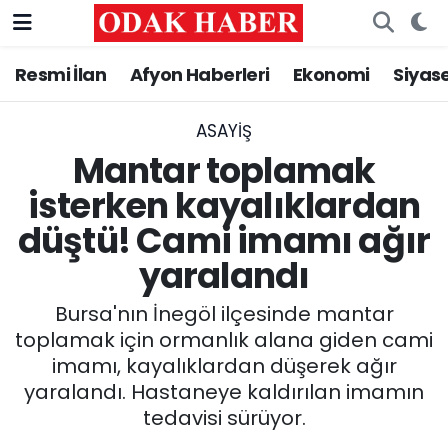
Resmi İlan
Afyon Haberleri
Ekonomi
Siyas
AFYONKARAHİSAR HABERLERİ
Nöbetçi Eczaneler
Resmi İlan
Hava Durumu
ASAYİŞ
Mantar toplamak
ASAYİŞ
Trafik Durumu
isterken kayalıklardan
düştü! Cami imamı ağır
GÜNCEL
Süper Lig Puan Durumu ve Fikstür
yaralandı
SİYASET
Tüm Manşetler
Bursa'nın İnegöl ilçesinde mantar
EĞİTİM
Son Dakika Haberleri
toplamak için ormanlık alana giden cami
imamı, kayalıklardan düşerek ağır
MAGAZİN
Haber Arşivi
yaralandı. Hastaneye kaldırılan imamın
tedavisi sürüyor.
SAĞLIK