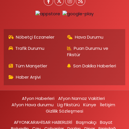
Nöbetçi Eczaneler
Hava Durumu
Trafik Durumu
Puan Durumu ve
Fikstür
Tüm Manşetler
Son Dakika Haberleri
Haber Arşivi
Afyon Haberleri
Afyon Namaz Vakitleri
Afyon Hava durumu
Lig Fikstürü
Künye
İletişim
Gizlilik Sözleşmesi
AFYONKARAHİSAR HABERLERİ
Başmakçı
Bayat
Bolvadin
Çay
Çobanlar
Dazkırı
Dinar
Emirdağ‎