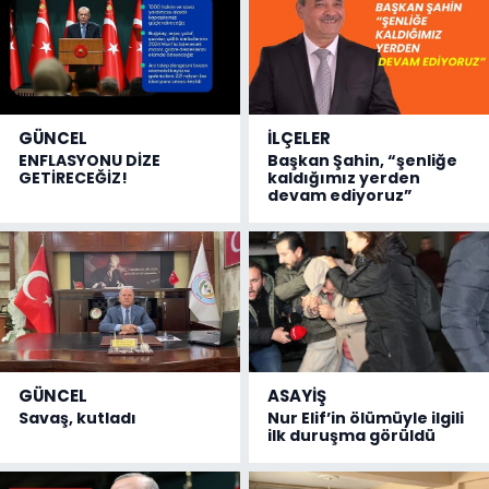
GÜNCEL
İLÇELER
ENFLASYONU DİZE
Başkan Şahin, “şenliğe
GETİRECEĞİZ!
kaldığımız yerden
devam ediyoruz”
GÜNCEL
ASAYİŞ
Savaş, kutladı
Nur Elif’in ölümüyle ilgili
ilk duruşma görüldü