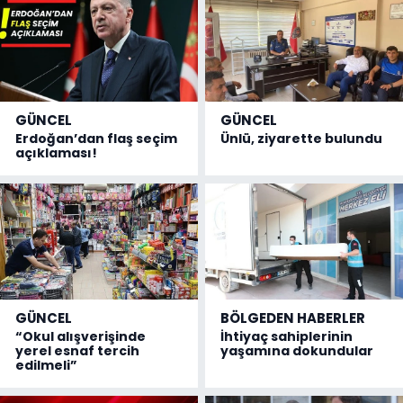
GÜNCEL
GÜNCEL
Erdoğan’dan flaş seçim
Ünlü, ziyarette bulundu
açıklaması!
GÜNCEL
BÖLGEDEN HABERLER
“Okul alışverişinde
İhtiyaç sahiplerinin
yerel esnaf tercih
yaşamına dokundular
edilmeli”