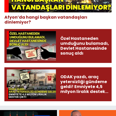
Afyon’da hangi başkan vatandaşları
dinlemiyor?
Özel Hastaneden
umduğunu bulamadı,
Devlet Hastanesinde
sonuç aldı
ODAK yazdı, araç
yetersizliği gündeme
geldi! Emniyete 4,5
milyon liralık destek
çıktı