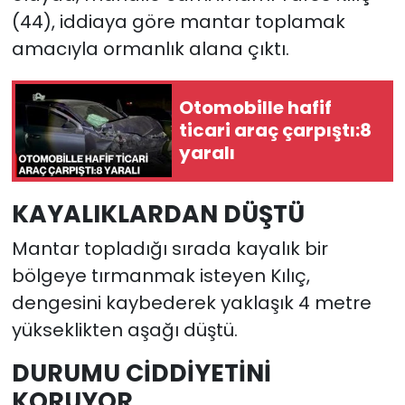
(44), iddiaya göre mantar toplamak
amacıyla ormanlık alana çıktı.
Otomobille hafif
ticari araç çarpıştı:8
yaralı
KAYALIKLARDAN DÜŞTÜ
Mantar topladığı sırada kayalık bir
bölgeye tırmanmak isteyen Kılıç,
dengesini kaybederek yaklaşık 4 metre
yükseklikten aşağı düştü.
DURUMU CİDDİYETİNİ
KORUYOR