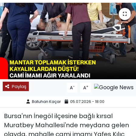
SPOR
11:11 MANŞET
Paylaş
-
+
A
A
Batuhan Kaçar
05.07.2026 - 18:00
Bursa'nın İnegöl ilçesine bağlı kırsal
Muratbey Mahallesi'nde meydana gelen
olayda, mahalle cami imamı Yafes Kılıç