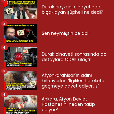
Durak başkanı cinayetinde
bıçaklayan şüpheli ne dedi?
3
Sen neymişsin be abi!
4
Durak cinayeti sonrasında acı
detaylara ODAK ulaştı!
5
Afyonkarahisar’ın adını
kirletiyorlar: “İlgilileri harekete
geçmeye davet ediyoruz”
6
Ankara, Afyon Devlet
Hastanesini neden takip
ediyor?