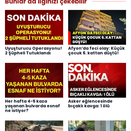
Bunlar da ilginizi çekebilir
Uyuşturucu Operasyonu!
Afyon’da feci olay: Küçük
2 Şüpheli Tutuklandı
çocuk 6. kattan düştü!
Her hafta 4-5 kaza
Asker eğlencesinde
yaşanan bulvarda esnaf
bıçaklı kavga: 1 ölü
ne istiyor?