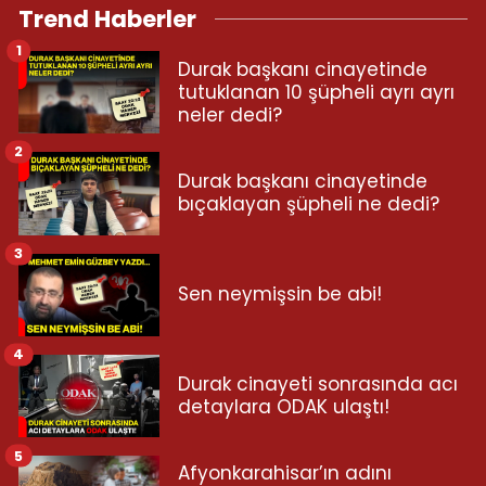
Trend Haberler
1
Durak başkanı cinayetinde
tutuklanan 10 şüpheli ayrı ayrı
neler dedi?
2
Durak başkanı cinayetinde
bıçaklayan şüpheli ne dedi?
3
Sen neymişsin be abi!
4
Durak cinayeti sonrasında acı
detaylara ODAK ulaştı!
5
Afyonkarahisar’ın adını