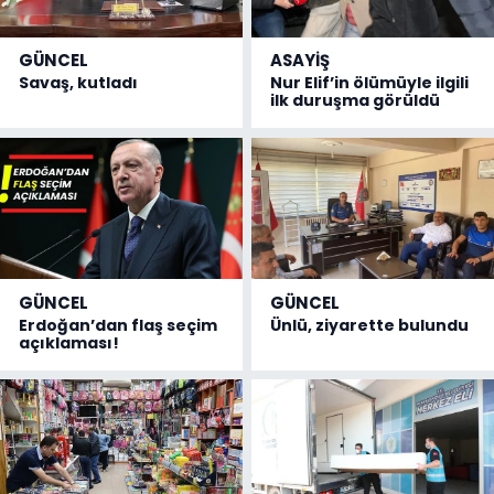
GÜNCEL
ASAYİŞ
Savaş, kutladı
Nur Elif’in ölümüyle ilgili
ilk duruşma görüldü
GÜNCEL
GÜNCEL
Erdoğan’dan flaş seçim
Ünlü, ziyarette bulundu
açıklaması!