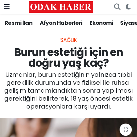
Resmi İlan
Afyon Haberleri
Ekonomi
Siyas
AFYONKARAHİSAR HABERLERİ
Nöbetçi Eczaneler
Resmi İlan
Hava Durumu
SAĞLIK
Burun estetiği için en
ASAYİŞ
Trafik Durumu
doğru yaş kaç?
GÜNCEL
Süper Lig Puan Durumu ve Fikstür
Uzmanlar, burun estetiğinin yalnızca tıbbi
gereklilik durumunda ve fiziksel ile ruhsal
SİYASET
Tüm Manşetler
gelişim tamamlandıktan sonra yapılması
gerektiğini belirterek, 18 yaş öncesi estetik
EĞİTİM
Son Dakika Haberleri
operasyonlara karşı uyardı.
MAGAZİN
Haber Arşivi
SAĞLIK