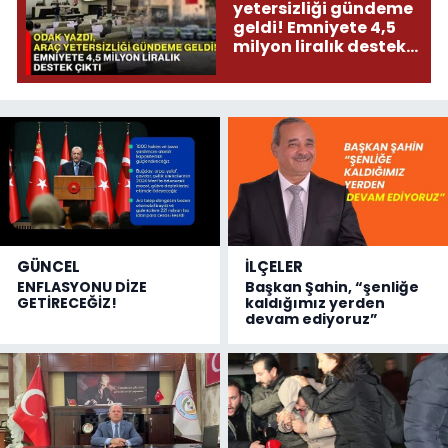
yetersizliği gündeme
geldi! Emniyete 4,5
milyon liralık destek
çıktı
GÜNCEL
İLÇELER
ENFLASYONU DİZE
Başkan Şahin, “şenliğe
GETİRECEĞİZ!
kaldığımız yerden
devam ediyoruz”