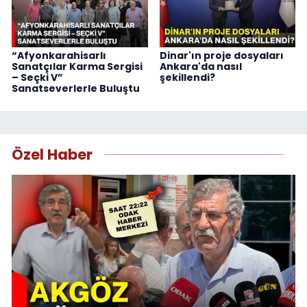
“Afyonkarahisarlı
Dinar'ın proje dosyaları
Sanatçılar Karma Sergisi
Ankara'da nasıl
– Seçki V”
şekillendi?
Sanatseverlerle Buluştu
Özel Haber