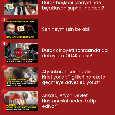
Durak başkanı cinayetinde
bıçaklayan şüpheli ne dedi?
3
Sen neymişsin be abi!
4
Durak cinayeti sonrasında acı
detaylara ODAK ulaştı!
5
Afyonkarahisar’ın adını
kirletiyorlar: “İlgilileri harekete
geçmeye davet ediyoruz”
6
Ankara, Afyon Devlet
Hastanesini neden takip
ediyor?