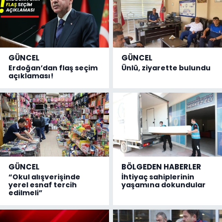
GÜNCEL
GÜNCEL
Erdoğan’dan flaş seçim
Ünlü, ziyarette bulundu
açıklaması!
GÜNCEL
BÖLGEDEN HABERLER
“Okul alışverişinde
İhtiyaç sahiplerinin
yerel esnaf tercih
yaşamına dokundular
edilmeli”