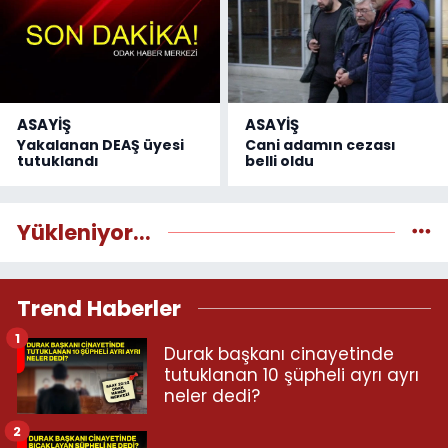
ASAYİŞ
ASAYİŞ
Yakalanan DEAŞ üyesi
Cani adamın cezası
tutuklandı
belli oldu
Yükleniyor...
Trend Haberler
1
Durak başkanı cinayetinde
tutuklanan 10 şüpheli ayrı ayrı
neler dedi?
2