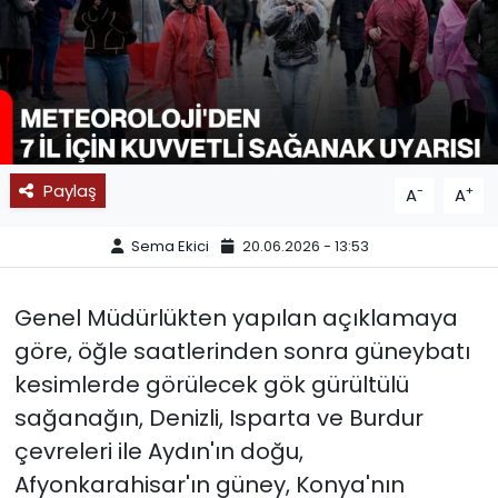
SPOR
11:11 MANŞET
Paylaş
-
+
A
A
Sema Ekici
20.06.2026 - 13:53
Genel Müdürlükten yapılan açıklamaya
göre, öğle saatlerinden sonra güneybatı
kesimlerde görülecek gök gürültülü
sağanağın, Denizli, Isparta ve Burdur
çevreleri ile Aydın'ın doğu,
Afyonkarahisar'ın güney, Konya'nın