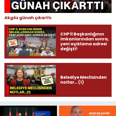
Akgöz günah çıkarttı
CHP İl Başkanlığının
imkanlarından sonra,
yeni açıklama adresi
değişti!
Belediye Meclisinden
notlar... (1)