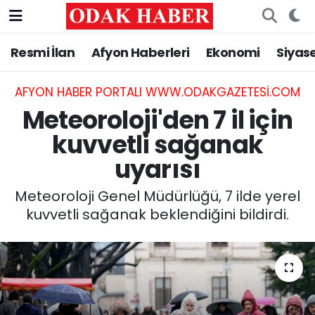
Resmi İlan
Afyon Haberleri
Ekonomi
Siyas
AFYONKARAHİSAR HABERLERİ
Nöbetçi Eczaneler
Resmi İlan
Hava Durumu
AFYON HABER PORTALI WWW.ODAKGAZETESI.COM
Meteoroloji'den 7 il için
ASAYİŞ
Trafik Durumu
kuvvetli sağanak
uyarısı
GÜNCEL
Süper Lig Puan Durumu ve Fikstür
Meteoroloji Genel Müdürlüğü, 7 ilde yerel
SİYASET
Tüm Manşetler
kuvvetli sağanak beklendiğini bildirdi.
EĞİTİM
Son Dakika Haberleri
MAGAZİN
Haber Arşivi
SAĞLIK