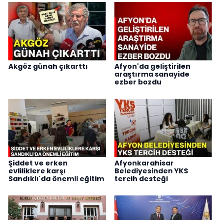
Akgöz günah çıkarttı
Afyon'da geliştirilen
araştırma sanayide
ezber bozdu
Şiddet ve erken
Afyonkarahisar
evliliklere karşı
Belediyesinden YKS
Sandıklı'da önemli eğitim
tercih desteği