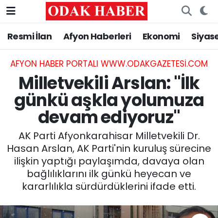
Resmi İlan
Afyon Haberleri
Ekonomi
Siyas
AFYONKARAHİSAR HABERLERİ
Nöbetçi Eczaneler
Resmi İlan
Hava Durumu
AFYON HABER PORTALI WWW.ODAKGAZETESI.COM
Milletvekili Arslan: "İlk
ASAYİŞ
Trafik Durumu
günkü aşkla yolumuza
devam ediyoruz"
GÜNCEL
Süper Lig Puan Durumu ve Fikstür
AK Parti Afyonkarahisar Milletvekili Dr.
SİYASET
Tüm Manşetler
Hasan Arslan, AK Parti'nin kuruluş sürecine
ilişkin yaptığı paylaşımda, davaya olan
EĞİTİM
Son Dakika Haberleri
bağlılıklarını ilk günkü heyecan ve
kararlılıkla sürdürdüklerini ifade etti.
MAGAZİN
Haber Arşivi
SAĞLIK