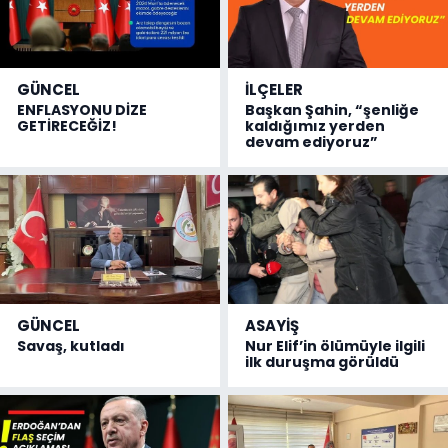
GÜNCEL
İLÇELER
ENFLASYONU DİZE
Başkan Şahin, “şenliğe
GETİRECEĞİZ!
kaldığımız yerden
devam ediyoruz”
GÜNCEL
ASAYİŞ
Savaş, kutladı
Nur Elif’in ölümüyle ilgili
ilk duruşma görüldü