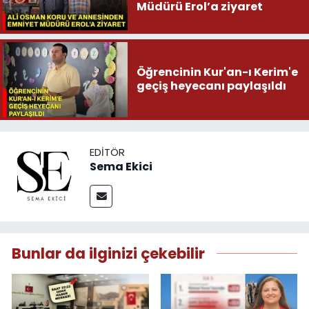
Müdürü Erol’a ziyaret
Öğrencinin Kur'an-ı Kerim'e
geçiş heyecanı paylaşıldı
EDITÖR
Sema Ekici
Bunlar da ilginizi çekebilir