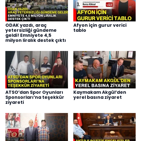
ODAK yazdı, araç
Afyon için gurur verici
yetersizliği gündeme
tablo
geldi! Emniyete 4,5
milyon liralık destek çıktı
ATSO’dan Spor Oyunları
Kaymakam Akgül’den
Sponsorları’na teşekkür
yerel basına ziyaret
ziyareti