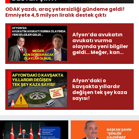
ODAK yazdı, araç yetersizliği gündeme geldi!
Emniyete 4,5 milyon liralık destek çıktı
Afyon’da avukatın
avukatı vurma
olayında yeni bilgiler
geldi... Meğer, kan
donduracak olaylar
olmuş...
Afyon’daki o
kavşakta yıllardır
değişen tek şey kaza
sayısı!