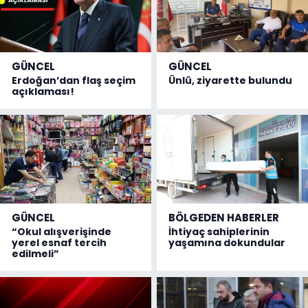
GÜNCEL
GÜNCEL
Erdoğan’dan flaş seçim
Ünlü, ziyarette bulundu
açıklaması!
GÜNCEL
BÖLGEDEN HABERLER
“Okul alışverişinde
İhtiyaç sahiplerinin
yerel esnaf tercih
yaşamına dokundular
edilmeli”