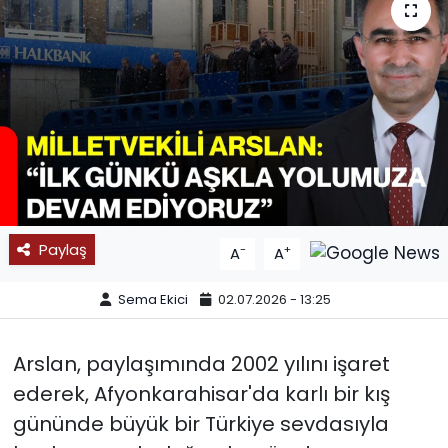
SPOR
11:11 MANŞET
Paylaş
-
+
A
A
Sema Ekici
02.07.2026 - 13:25
Arslan, paylaşımında 2002 yılını işaret
ederek, Afyonkarahisar'da karlı bir kış
gününde büyük bir Türkiye sevdasıyla