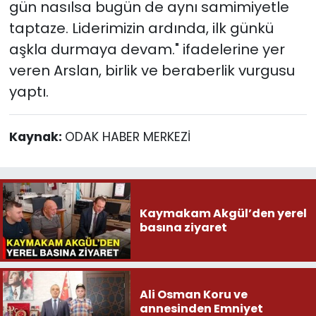
gün nasılsa bugün de aynı samimiyetle
taptaze. Liderimizin ardında, ilk günkü
aşkla durmaya devam." ifadelerine yer
veren Arslan, birlik ve beraberlik vurgusu
yaptı.
Kaynak:
ODAK HABER MERKEZİ
Kaymakam Akgül’den yerel
basına ziyaret
Ali Osman Koru ve
annesinden Emniyet