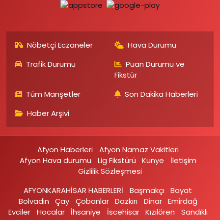
Nöbetçi Eczaneler
Hava Durumu
Trafik Durumu
Puan Durumu ve
Fikstür
Tüm Manşetler
Son Dakika Haberleri
Haber Arşivi
Afyon Haberleri
Afyon Namaz Vakitleri
Afyon Hava durumu
Lig Fikstürü
Künye
İletişim
Gizlilik Sözleşmesi
AFYONKARAHİSAR HABERLERİ
Başmakçı
Bayat
Bolvadin
Çay
Çobanlar
Dazkırı
Dinar
Emirdağ‎
Evciler‎
Hocalar
İhsaniye‎
İscehisar
Kızılören‎
Sandıklı‎