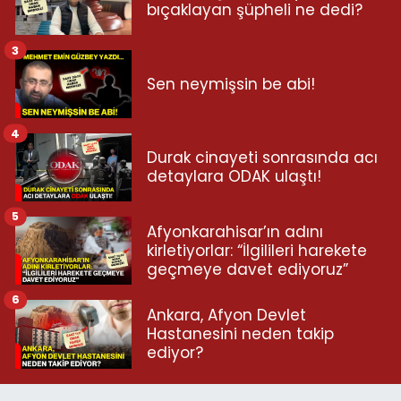
bıçaklayan şüpheli ne dedi?
3
Sen neymişsin be abi!
4
Durak cinayeti sonrasında acı
detaylara ODAK ulaştı!
5
Afyonkarahisar’ın adını
kirletiyorlar: “İlgilileri harekete
geçmeye davet ediyoruz”
6
Ankara, Afyon Devlet
Hastanesini neden takip
ediyor?