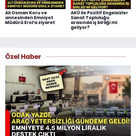
Ali Osman Koru ve
AKÜ ile Pozitif Engelsizler
annesinden Emniyet
Sanat Topluluğu
Müdürü Erol’a ziyaret
arasında iş birliği mi
geliyor?
Özel Haber