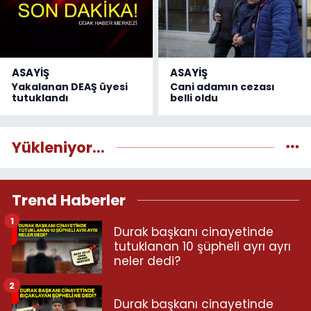
ASAYİŞ
ASAYİŞ
Yakalanan DEAŞ üyesi
Cani adamın cezası
tutuklandı
belli oldu
Yükleniyor...
Trend Haberler
1
Durak başkanı cinayetinde
tutuklanan 10 şüpheli ayrı ayrı
neler dedi?
2
Durak başkanı cinayetinde