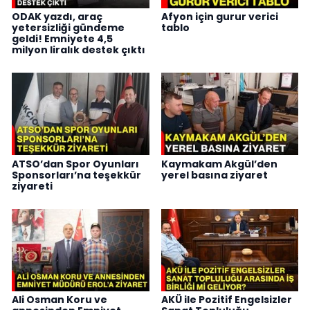
ODAK yazdı, araç
Afyon için gurur verici
yetersizliği gündeme
tablo
geldi! Emniyete 4,5
milyon liralık destek çıktı
ATSO’dan Spor Oyunları
Kaymakam Akgül’den
Sponsorları’na teşekkür
yerel basına ziyaret
ziyareti
Ali Osman Koru ve
AKÜ ile Pozitif Engelsizler