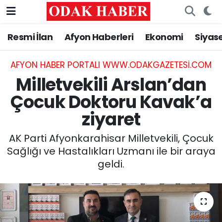
Resmi İlan
Afyon Haberleri
Ekonomi
Siyas
AFYONKARAHİSAR HABERLERİ
Nöbetçi Eczaneler
Resmi İlan
Hava Durumu
AFYON HABER PORTALI WWW.ODAKGAZETESI.COM
Milletvekili Arslan’dan
ASAYİŞ
Trafik Durumu
Çocuk Doktoru Kavak’a
ziyaret
GÜNCEL
Süper Lig Puan Durumu ve Fikstür
AK Parti Afyonkarahisar Milletvekili, Çocuk
SİYASET
Tüm Manşetler
Sağlığı ve Hastalıkları Uzmanı ile bir araya
geldi.
EĞİTİM
Son Dakika Haberleri
MAGAZİN
Haber Arşivi
SAĞLIK