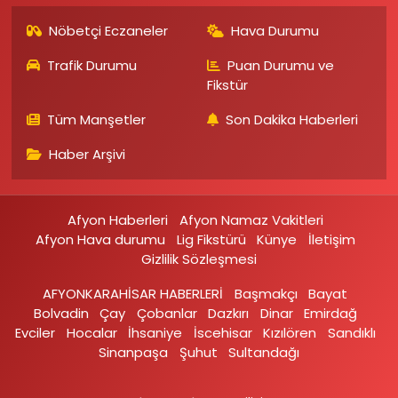
Nöbetçi Eczaneler
Hava Durumu
Trafik Durumu
Puan Durumu ve
Fikstür
Tüm Manşetler
Son Dakika Haberleri
Haber Arşivi
Afyon Haberleri
Afyon Namaz Vakitleri
Afyon Hava durumu
Lig Fikstürü
Künye
İletişim
Gizlilik Sözleşmesi
AFYONKARAHİSAR HABERLERİ
Başmakçı
Bayat
Bolvadin
Çay
Çobanlar
Dazkırı
Dinar
Emirdağ‎
Evciler‎
Hocalar
İhsaniye‎
İscehisar
Kızılören‎
Sandıklı‎
Sinanpaşa
Şuhut
Sultandağı