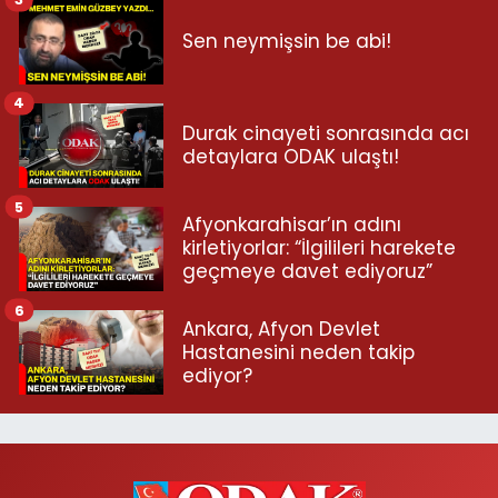
Sen neymişsin be abi!
4
Durak cinayeti sonrasında acı
detaylara ODAK ulaştı!
5
Afyonkarahisar’ın adını
kirletiyorlar: “İlgilileri harekete
geçmeye davet ediyoruz”
6
Ankara, Afyon Devlet
Hastanesini neden takip
ediyor?