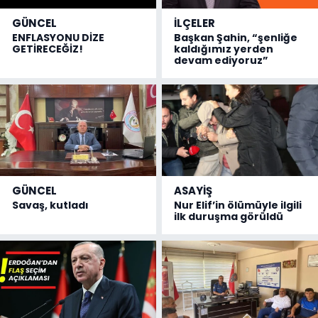
GÜNCEL
İLÇELER
ENFLASYONU DİZE
Başkan Şahin, “şenliğe
GETİRECEĞİZ!
kaldığımız yerden
devam ediyoruz”
GÜNCEL
ASAYİŞ
Savaş, kutladı
Nur Elif’in ölümüyle ilgili
ilk duruşma görüldü