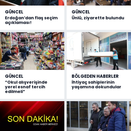
GÜNCEL
GÜNCEL
Erdoğan’dan flaş seçim
Ünlü, ziyarette bulundu
açıklaması!
GÜNCEL
BÖLGEDEN HABERLER
“Okul alışverişinde
İhtiyaç sahiplerinin
yerel esnaf tercih
yaşamına dokundular
edilmeli”