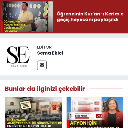
Öğrencinin Kur'an-ı Kerim'e
geçiş heyecanı paylaşıldı
EDITÖR
Sema Ekici
Bunlar da ilginizi çekebilir