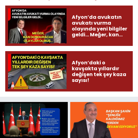
Afyon’da avukatın
avukatı vurma
olayında yeni bilgiler
geldi... Meğer, kan
donduracak olaylar
olmuş...
Afyon’daki o
kavşakta yıllardır
değişen tek şey kaza
sayısı!