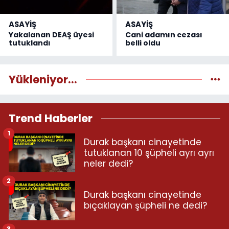
ASAYİŞ
ASAYİŞ
Yakalanan DEAŞ üyesi
Cani adamın cezası
tutuklandı
belli oldu
Yükleniyor...
Trend Haberler
1
Durak başkanı cinayetinde
tutuklanan 10 şüpheli ayrı ayrı
neler dedi?
2
Durak başkanı cinayetinde
bıçaklayan şüpheli ne dedi?
3