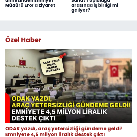
annesinden Emniyet
Sanat Topluluğu
Müdürü Erol’a ziyaret
arasında iş birliği mi
geliyor?
Özel Haber
ODAK yazdı, araç yetersizliği gündeme geldi!
Emniyete 4,5 milyon liralık destek çıktı