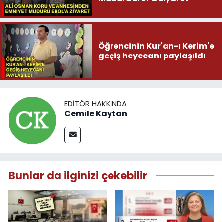
Öğrencinin Kur'an-ı Kerim'e
geçiş heyecanı paylaşıldı
EDITÖR HAKKINDA
Cemile Kaytan
Bunlar da ilginizi çekebilir