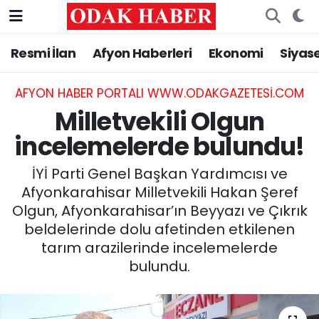
Resmi İlan
Afyon Haberleri
Ekonomi
Siyas
AFYONKARAHİSAR HABERLERİ
Nöbetçi Eczaneler
Resmi İlan
Hava Durumu
AFYON HABER PORTALI WWW.ODAKGAZETESI.COM
Milletvekili Olgun
ASAYİŞ
Trafik Durumu
incelemelerde bulundu!
GÜNCEL
Süper Lig Puan Durumu ve Fikstür
İYİ Parti Genel Başkan Yardımcısı ve
Afyonkarahisar Milletvekili Hakan Şeref
SİYASET
Tüm Manşetler
Olgun, Afyonkarahisar’ın Beyyazı ve Çıkrık
beldelerinde dolu afetinden etkilenen
EĞİTİM
Son Dakika Haberleri
tarım arazilerinde incelemelerde
bulundu.
MAGAZİN
Haber Arşivi
SAĞLIK