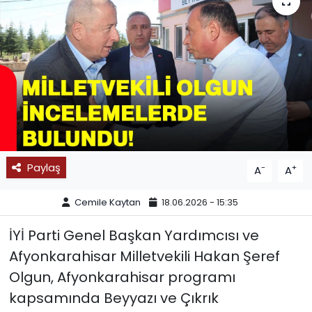
SPOR
11:11 MANŞET
Paylaş
-
+
A
A
Cemile Kaytan
18.06.2026 - 15:35
İYİ Parti Genel Başkan Yardımcısı ve
Afyonkarahisar Milletvekili Hakan Şeref
Olgun, Afyonkarahisar programı
kapsamında Beyyazı ve Çıkrık