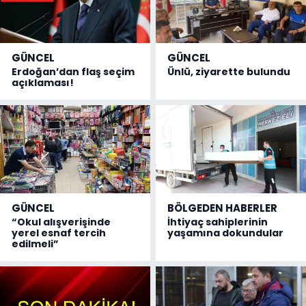
GÜNCEL
GÜNCEL
Erdoğan’dan flaş seçim
Ünlü, ziyarette bulundu
açıklaması!
GÜNCEL
BÖLGEDEN HABERLER
“Okul alışverişinde
İhtiyaç sahiplerinin
yerel esnaf tercih
yaşamına dokundular
edilmeli”