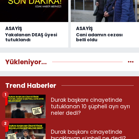
ASAYİŞ
ASAYİŞ
Yakalanan DEAŞ üyesi
Cani adamın cezası
tutuklandı
belli oldu
Yükleniyor...
Trend Haberler
1
Durak başkanı cinayetinde
tutuklanan 10 şüpheli ayrı ayrı
neler dedi?
2
Durak başkanı cinayetinde
bıçaklayan şüpheli ne dedi?