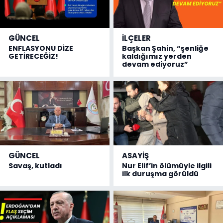
GÜNCEL
İLÇELER
ENFLASYONU DİZE
Başkan Şahin, “şenliğe
GETİRECEĞİZ!
kaldığımız yerden
devam ediyoruz”
GÜNCEL
ASAYİŞ
Savaş, kutladı
Nur Elif’in ölümüyle ilgili
ilk duruşma görüldü