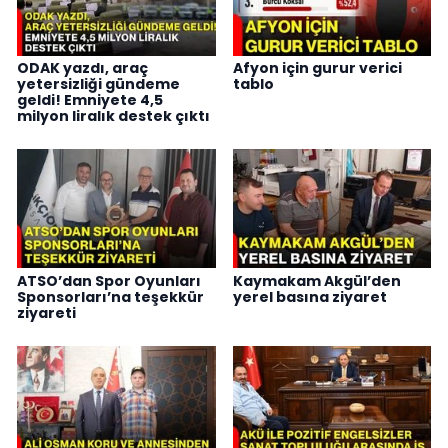
ODAK yazdı, araç
Afyon için gurur verici
yetersizliği gündeme
tablo
geldi! Emniyete 4,5
milyon liralık destek çıktı
ATSO’dan Spor Oyunları
Kaymakam Akgül’den
Sponsorları’na teşekkür
yerel basına ziyaret
ziyareti