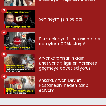
3
Sen neymişsin be abi!
4
Durak cinayeti sonrasında acı
detaylara ODAK ulaştı!
5
Afyonkarahisar’ın adını
kirletiyorlar: “İlgilileri harekete
geçmeye davet ediyoruz”
6
Ankara, Afyon Devlet
Hastanesini neden takip
ediyor?