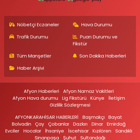
Nöbetçi Eczaneler
Hava Durumu
Trafik Durumu
Puan Durumu ve
Fikstür
Tüm Manşetler
Son Dakika Haberleri
Haber Arşivi
Afyon Haberleri
Afyon Namaz Vakitleri
Afyon Hava durumu
Lig Fikstürü
Künye
İletişim
Gizlilik Sözleşmesi
AFYONKARAHİSAR HABERLERİ
Başmakçı
Bayat
Bolvadin
Çay
Çobanlar
Dazkırı
Dinar
Emirdağ‎
Evciler‎
Hocalar
İhsaniye‎
İscehisar
Kızılören‎
Sandıklı‎
Sinanpaşa
Şuhut
Sultandağı