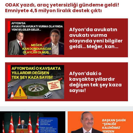
ODAK yazdı, araç yetersizliği gündeme geldi!
Emniyete 4,5 milyon liralık destek çıktı
Afyon’da avukatın
avukatı vurma
olayında yeni bilgiler
geldi... Meğer, kan
donduracak olaylar
olmuş...
Afyon’daki o
kavşakta yıllardır
değişen tek şey kaza
sayısı!