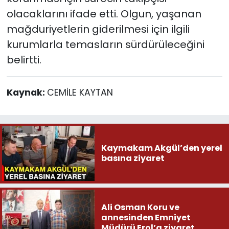
olacaklarını ifade etti. Olgun, yaşanan
mağduriyetlerin giderilmesi için ilgili
kurumlarla temasların sürdürüleceğini
belirtti.
Kaynak:
CEMİLE KAYTAN
Kaymakam Akgül’den yerel
basına ziyaret
Ali Osman Koru ve
annesinden Emniyet
Müdürü Erol’a ziyaret