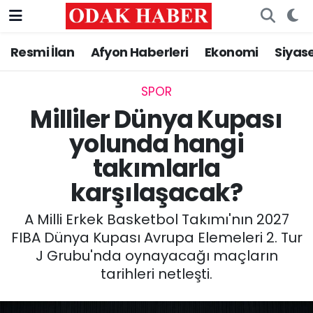
Resmi İlan
Afyon Haberleri
Ekonomi
Siyas
AFYONKARAHİSAR HABERLERİ
Nöbetçi Eczaneler
Resmi İlan
Hava Durumu
SPOR
Milliler Dünya Kupası
ASAYİŞ
Trafik Durumu
yolunda hangi
takımlarla
GÜNCEL
Süper Lig Puan Durumu ve Fikstür
karşılaşacak?
SİYASET
Tüm Manşetler
A Milli Erkek Basketbol Takımı'nın 2027
EĞİTİM
Son Dakika Haberleri
FIBA Dünya Kupası Avrupa Elemeleri 2. Tur
J Grubu'nda oynayacağı maçların
MAGAZİN
Haber Arşivi
tarihleri netleşti.
SAĞLIK