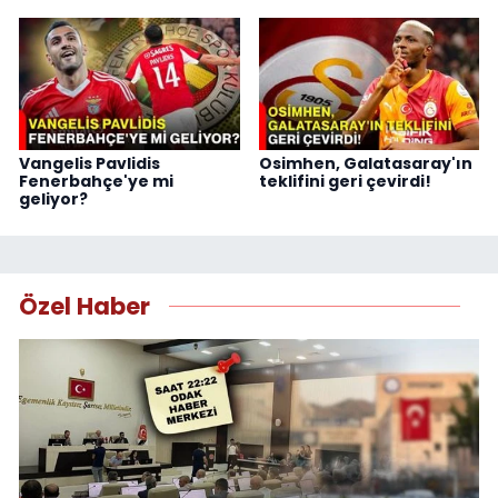
Vangelis Pavlidis
Osimhen, Galatasaray'ın
Fenerbahçe'ye mi
teklifini geri çevirdi!
geliyor?
Özel Haber