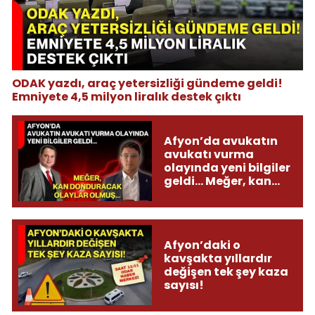
ODAK yazdı, araç yetersizliği gündeme geldi!
Emniyete 4,5 milyon liralık destek çıktı
Afyon’da avukatın
avukatı vurma
olayında yeni bilgiler
geldi... Meğer, kan
donduracak olaylar
olmuş...
Afyon’daki o
kavşakta yıllardır
değişen tek şey kaza
sayısı!