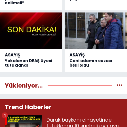
edilmeli”
ASAYİŞ
ASAYİŞ
Yakalanan DEAŞ üyesi
Cani adamın cezası
tutuklandı
belli oldu
Yükleniyor...
Trend Haberler
1
Durak başkanı cinayetinde
tutuklanan 10 şüpheli ayrı ayrı