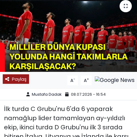
SPOR
11:11 MANŞET
Paylaş
-
+
A
A
Mustafa Dadak
08.07.2026 - 16:54
İlk turda C Grubu'nu 6'da 6 yaparak
namağlup lider tamamlayan ay-yıldızlı
ekip, ikinci turda D Grubu'nu ilk 3 sırada
bitiren İtalya, Litvanya ve İzlanda ile karşı