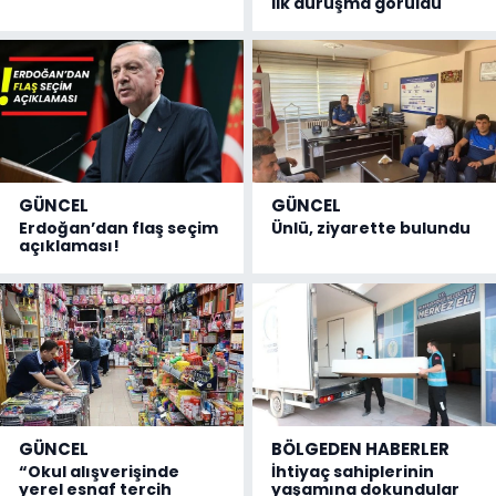
ilk duruşma görüldü
GÜNCEL
GÜNCEL
Erdoğan’dan flaş seçim
Ünlü, ziyarette bulundu
açıklaması!
GÜNCEL
BÖLGEDEN HABERLER
“Okul alışverişinde
İhtiyaç sahiplerinin
yerel esnaf tercih
yaşamına dokundular