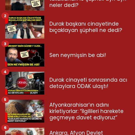
neler dedi?
2
Durak başkanı cinayetinde
bıçaklayan şüpheli ne dedi?
3
Sen neymişsin be abi!
4
Durak cinayeti sonrasında acı
detaylara ODAK ulaştı!
5
Afyonkarahisar’ın adını
kirletiyorlar: “İlgilileri harekete
geçmeye davet ediyoruz”
6
Ankara, Afyon Devlet