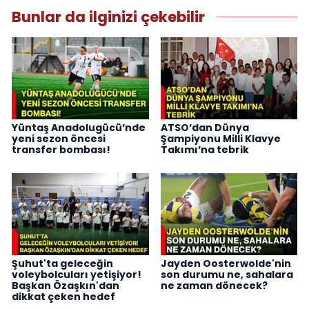
Bunlar da ilginizi çekebilir
Yüntaş Anadolugücü’nde
ATSO’dan Dünya
yeni sezon öncesi
Şampiyonu Milli Klavye
transfer bombası!
Takımı’na tebrik
Şuhut'ta geleceğin
Jayden Oosterwolde'nin
voleybolcuları yetişiyor!
son durumu ne, sahalara
Başkan Özaşkın'dan
ne zaman dönecek?
dikkat çeken hedef