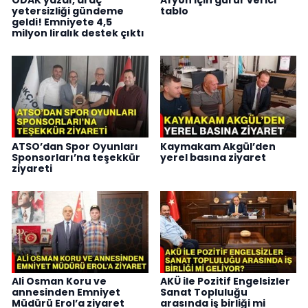
yetersizliği gündeme
tablo
geldi! Emniyete 4,5
milyon liralık destek çıktı
ATSO’dan Spor Oyunları
Kaymakam Akgül’den
Sponsorları’na teşekkür
yerel basına ziyaret
ziyareti
Ali Osman Koru ve
AKÜ ile Pozitif Engelsizler
annesinden Emniyet
Sanat Topluluğu
Müdürü Erol’a ziyaret
arasında iş birliği mi