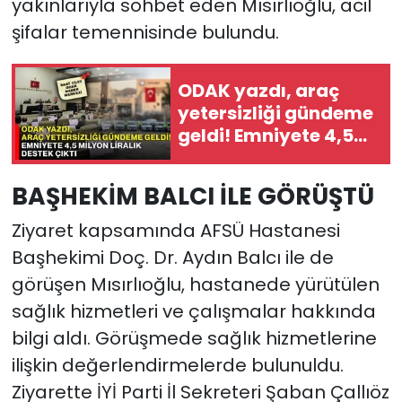
yakınlarıyla sohbet eden Mısırlıoğlu, acil
şifalar temennisinde bulundu.
ODAK yazdı, araç
yetersizliği gündeme
geldi! Emniyete 4,5
milyon liralık destek
çıktı
BAŞHEKİM BALCI İLE GÖRÜŞTÜ
Ziyaret kapsamında AFSÜ Hastanesi
Başhekimi Doç. Dr. Aydın Balcı ile de
görüşen Mısırlıoğlu, hastanede yürütülen
sağlık hizmetleri ve çalışmalar hakkında
bilgi aldı. Görüşmede sağlık hizmetlerine
ilişkin değerlendirmelerde bulunuldu.
Ziyarette İYİ Parti İl Sekreteri Şaban Çallıöz