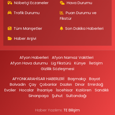
Nöbetçi Eczaneler
Hava Durumu
Trafik Durumu
Puan Durumu ve
Fikstür
Tüm Manşetler
Son Dakika Haberleri
Haber Arşivi
Afyon Haberleri
Afyon Namaz Vakitleri
Afyon Hava durumu
Lig Fikstürü
Künye
İletişim
Gizlilik Sözleşmesi
AFYONKARAHİSAR HABERLERİ
Başmakçı
Bayat
Bolvadin
Çay
Çobanlar
Dazkırı
Dinar
Emirdağ‎
Evciler‎
Hocalar
İhsaniye‎
İscehisar
Kızılören‎
Sandıklı‎
Sinanpaşa
Şuhut
Sultandağı
Haber Yazılımı:
TE Bilişim