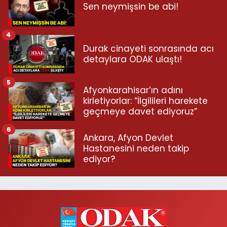
Sen neymişsin be abi!
4
Durak cinayeti sonrasında acı
detaylara ODAK ulaştı!
5
Afyonkarahisar’ın adını
kirletiyorlar: “İlgilileri harekete
geçmeye davet ediyoruz”
6
Ankara, Afyon Devlet
Hastanesini neden takip
ediyor?