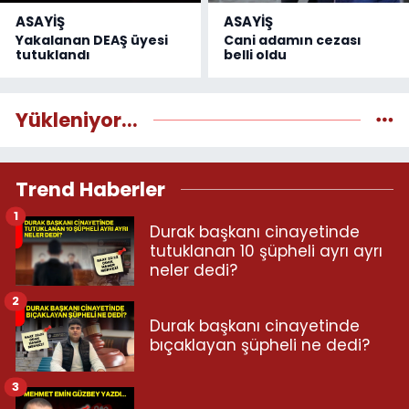
ASAYİŞ
ASAYİŞ
Yakalanan DEAŞ üyesi
Cani adamın cezası
tutuklandı
belli oldu
Yükleniyor...
Trend Haberler
1
Durak başkanı cinayetinde
tutuklanan 10 şüpheli ayrı ayrı
neler dedi?
2
Durak başkanı cinayetinde
bıçaklayan şüpheli ne dedi?
3