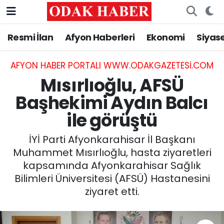
Resmi İlan
Afyon Haberleri
Ekonomi
Siyas
AFYONKARAHİSAR HABERLERİ
Nöbetçi Eczaneler
Resmi İlan
Hava Durumu
AFYON HABER PORTALI WWW.ODAKGAZETESI.COM
Mısırlıoğlu, AFSÜ
ASAYİŞ
Trafik Durumu
Başhekimi Aydın Balcı
ile görüştü
GÜNCEL
Süper Lig Puan Durumu ve Fikstür
İYİ Parti Afyonkarahisar İl Başkanı
SİYASET
Tüm Manşetler
Muhammet Mısırlıoğlu, hasta ziyaretleri
kapsamında Afyonkarahisar Sağlık
EĞİTİM
Son Dakika Haberleri
Bilimleri Üniversitesi (AFSÜ) Hastanesini
ziyaret etti.
MAGAZİN
Haber Arşivi
SAĞLIK