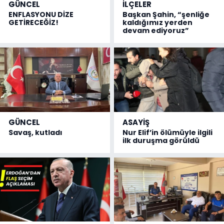
GÜNCEL
İLÇELER
ENFLASYONU DİZE
Başkan Şahin, “şenliğe
GETİRECEĞİZ!
kaldığımız yerden
devam ediyoruz”
GÜNCEL
ASAYİŞ
Savaş, kutladı
Nur Elif’in ölümüyle ilgili
ilk duruşma görüldü