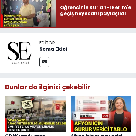
Öğrencinin Kur'an-ı Kerim'e
geçiş heyecanı paylaşıldı
EDITÖR
Sema Ekici
Bunlar da ilginizi çekebilir
ODAK yazdı, araç
Afyon için gurur verici