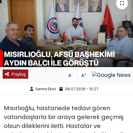
SPOR
11:11 MANŞET
Paylaş
-
+
A
A
Sema Ekici
08.07.2026 - 10:27
Mısırlıoğlu, hastanede tedavi gören
vatandaşlarla bir araya gelerek geçmiş
olsun dileklerini iletti. Hastalar ve