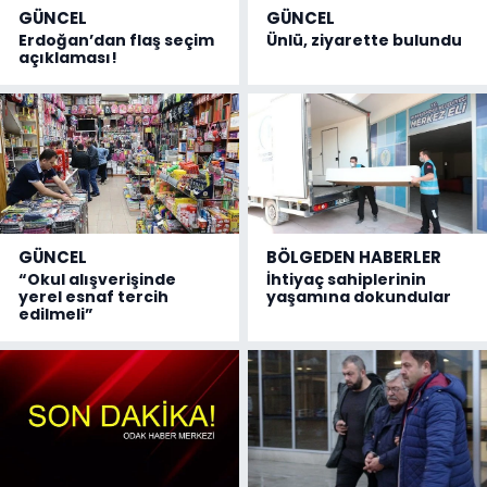
GÜNCEL
GÜNCEL
Erdoğan’dan flaş seçim
Ünlü, ziyarette bulundu
açıklaması!
GÜNCEL
BÖLGEDEN HABERLER
“Okul alışverişinde
İhtiyaç sahiplerinin
yerel esnaf tercih
yaşamına dokundular
edilmeli”