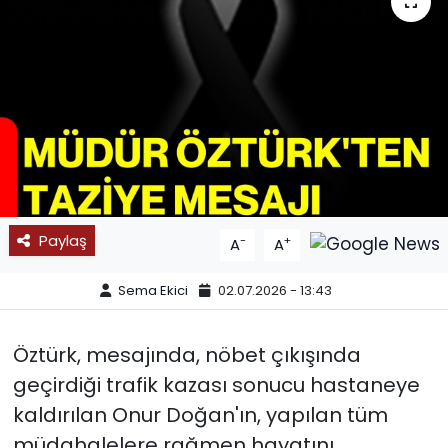
SPOR
11:11 MANŞET
Paylaş
-
+
A
A
Sema Ekici
02.07.2026 - 13:43
Öztürk, mesajında, nöbet çıkışında
geçirdiği trafik kazası sonucu hastaneye
kaldırılan Onur Doğan'ın, yapılan tüm
müdahalelere rağmen hayatını