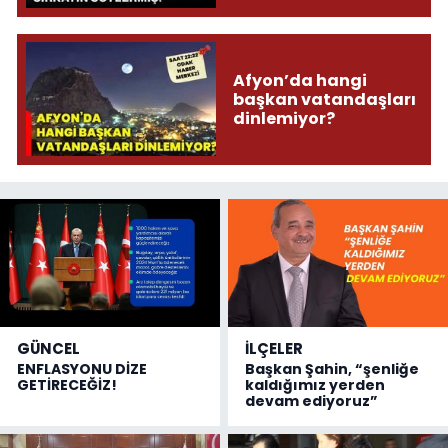
Afyon’da hangi
başkan vatandaşları
dinlemiyor?
GÜNCEL
İLÇELER
ENFLASYONU DİZE
Başkan Şahin, “şenliğe
GETİRECEĞİZ!
kaldığımız yerden
devam ediyoruz”