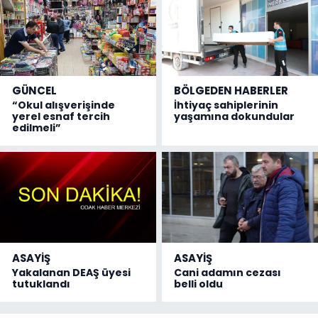
GÜNCEL
BÖLGEDEN HABERLER
“Okul alışverişinde
İhtiyaç sahiplerinin
yerel esnaf tercih
yaşamına dokundular
edilmeli”
ASAYİŞ
ASAYİŞ
Yakalanan DEAŞ üyesi
Cani adamın cezası
tutuklandı
belli oldu