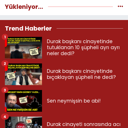
Yükleniyor...
Trend Haberler
1
Durak başkanı cinayetinde
tutuklanan 10 şüpheli ayrı ayrı
neler dedi?
2
Durak başkanı cinayetinde
bıçaklayan şüpheli ne dedi?
3
Sen neymişsin be abi!
4
Durak cinayeti sonrasında acı