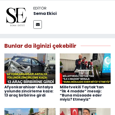
EDITÖR
Sema Ekici
Bunlar da ilginizi çekebilir
Afyonkarahisar-Antalya
Milletvekili Taytak’tan
yolunda zincirleme kaza:
“İlk 4 madde” mesajı:
13 araç birbirine girdi
“Buna müsaade eder
miyiz? Etmeyiz”