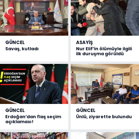
GÜNCEL
ASAYİŞ
Savaş, kutladı
Nur Elif’in ölümüyle ilgili
ilk duruşma görüldü
GÜNCEL
GÜNCEL
Erdoğan’dan flaş seçim
Ünlü, ziyarette bulundu
açıklaması!