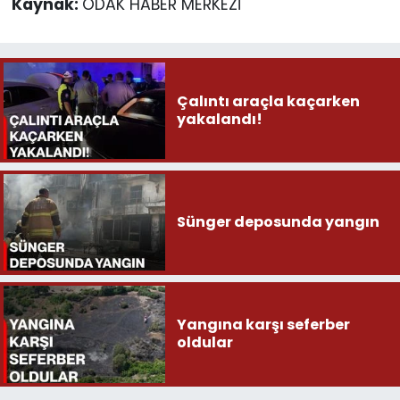
Kaynak:
ODAK HABER MERKEZİ
Çalıntı araçla kaçarken
yakalandı!
Sünger deposunda yangın
Yangına karşı seferber
oldular