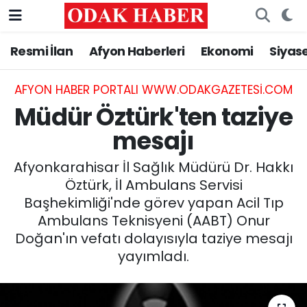
Resmi İlan
Afyon Haberleri
Ekonomi
Siyas
AFYONKARAHİSAR HABERLERİ
Nöbetçi Eczaneler
Resmi İlan
Hava Durumu
AFYON HABER PORTALI WWW.ODAKGAZETESI.COM
Müdür Öztürk'ten taziye
ASAYİŞ
Trafik Durumu
mesajı
GÜNCEL
Süper Lig Puan Durumu ve Fikstür
Afyonkarahisar İl Sağlık Müdürü Dr. Hakkı
Öztürk, İl Ambulans Servisi
SİYASET
Tüm Manşetler
Başhekimliği'nde görev yapan Acil Tıp
Ambulans Teknisyeni (AABT) Onur
EĞİTİM
Son Dakika Haberleri
Doğan'ın vefatı dolayısıyla taziye mesajı
yayımladı.
MAGAZİN
Haber Arşivi
SAĞLIK