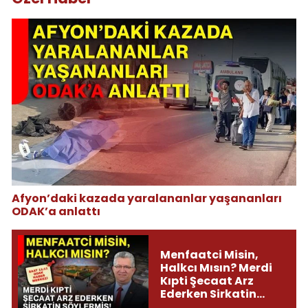
Afyon’daki kazada yaralananlar yaşananları
ODAK’a anlattı
Menfaatci Misin,
Halkcı Mısın? Merdi
Kıpti Şecaat Arz
Ederken Sirkatin
Söylermiş!