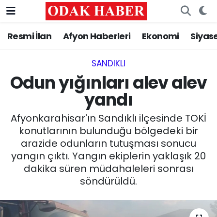
Resmi İlan
Afyon Haberleri
Ekonomi
Siyas
AFYONKARAHİSAR HABERLERİ
Nöbetçi Eczaneler
Resmi İlan
Hava Durumu
SANDIKLI‎
Odun yığınları alev alev
ASAYİŞ
Trafik Durumu
yandı
GÜNCEL
Süper Lig Puan Durumu ve Fikstür
Afyonkarahisar'ın Sandıklı ilçesinde TOKİ
konutlarının bulunduğu bölgedeki bir
SİYASET
Tüm Manşetler
arazide odunların tutuşması sonucu
yangın çıktı. Yangın ekiplerin yaklaşık 20
EĞİTİM
Son Dakika Haberleri
dakika süren müdahaleleri sonrası
söndürüldü.
MAGAZİN
Haber Arşivi
SAĞLIK