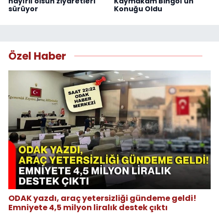
hayırlı olsun ziyaretleri
Kaymakam Bingöl'ün
sürüyor
Konuğu Oldu
Özel Haber
ODAK yazdı, araç yetersizliği gündeme geldi!
Emniyete 4,5 milyon liralık destek çıktı