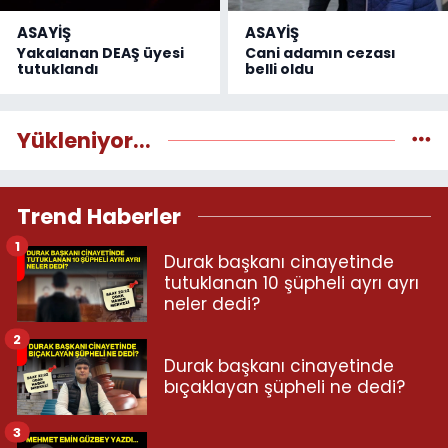
ASAYİŞ
ASAYİŞ
Yakalanan DEAŞ üyesi
Cani adamın cezası
tutuklandı
belli oldu
Yükleniyor...
Trend Haberler
1
Durak başkanı cinayetinde
tutuklanan 10 şüpheli ayrı ayrı
neler dedi?
2
Durak başkanı cinayetinde
bıçaklayan şüpheli ne dedi?
3