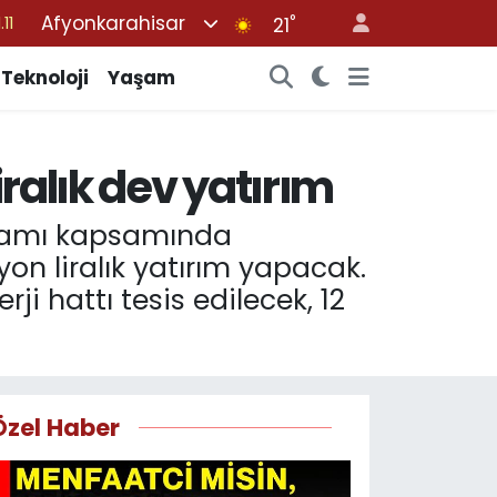
Afyonkarahisar
°
18
21
32
Teknoloji
Yaşam
38
03
ralık dev yatırım
14
.11
ogramı kapsamında
yon liralık yatırım yapacak.
ji hattı tesis edilecek, 12
Özel Haber