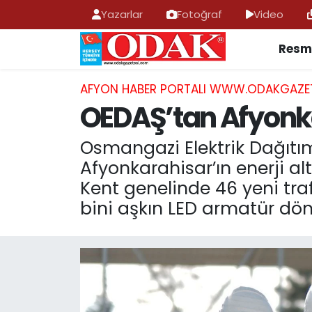
Yazarlar
Fotoğraf
Video
Resmi
AFYONKARAHİSAR HABERLERİ
Nöbetçi Eczaneler
Resmi İlan
Hava Durumu
AFYON HABER PORTALI WWW.ODAKGAZE
OEDAŞ’tan Afyonkar
ASAYİŞ
Trafik Durumu
Osmangazi Elektrik Dağıtı
GÜNCEL
Süper Lig Puan Durumu ve Fikstür
Afyonkarahisar’ın enerji al
Kent genelinde 46 yeni trafo
SİYASET
Tüm Manşetler
bini aşkın LED armatür dön
EĞİTİM
Son Dakika Haberleri
MAGAZİN
Haber Arşivi
SAĞLIK