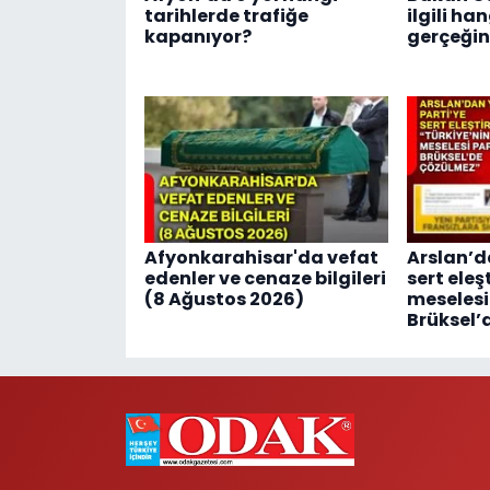
tarihlerde trafiğe
ilgili ha
kapanıyor?
gerçeğin
Afyonkarahisar'da vefat
Arslan’d
edenler ve cenaze bilgileri
sert eleş
(8 Ağustos 2026)
meselesi
Brüksel’