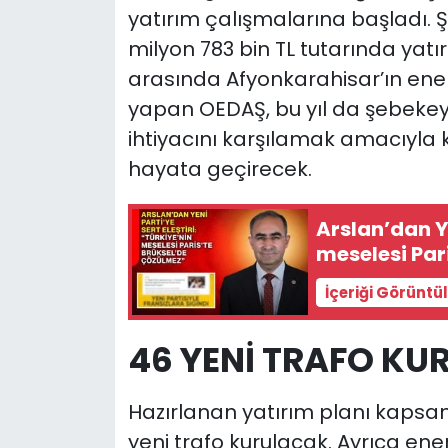
yatırım çalışmalarına başladı. Ş
milyon 783 bin TL tutarında yatır
arasında Afyonkarahisar’ın enerj
yapan OEDAŞ, bu yıl da şebekey
ihtiyacını karşılamak amacıyla 
hayata geçirecek.
Arslan’dan YE
meselesi Par
İçeriği Görüntü
46 YENİ TRAFO K
Hazırlanan yatırım planı kapsa
yeni trafo kurulacak. Ayrıca ener