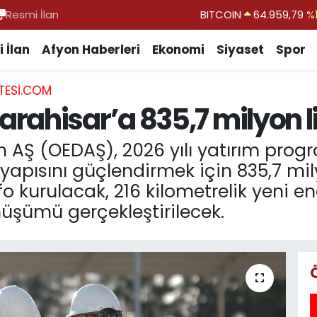
Resmi İlan
DOLAR
47,7436
%0.
EURO
55,2510
%0.
 İlan
Afyon Haberleri
Ekonomi
Siyaset
Spor
STERLİN
64,4811
%0.
TESI.COM
GRAM ALTIN
6660.55
%0.
ahisar’a 835,7 milyon li
BİST100
13.779
%-
BITCOIN
64.959,79
%1
m AŞ (OEDAŞ), 2026 yılı yatırım pr
tyapısını güçlendirmek için 835,7 mil
 kurulacak, 216 kilometrelik yeni ener
üşümü gerçekleştirilecek.