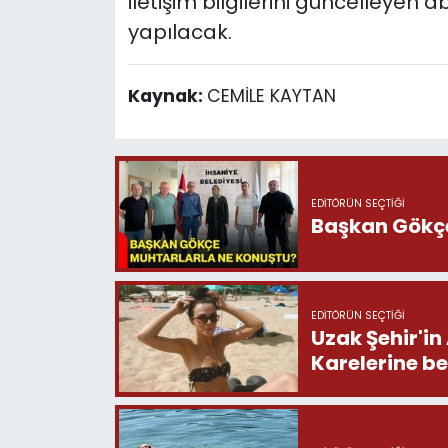
iletişim bilgilerini güncelleyen
yapılacak.
Kaynak:
CEMİLE KAYTAN
EDITÖRÜN SEÇTIĞI
Başkan Gökçe
EDITÖRÜN SEÇTIĞI
Uzak Şehir'in
Karelerine b