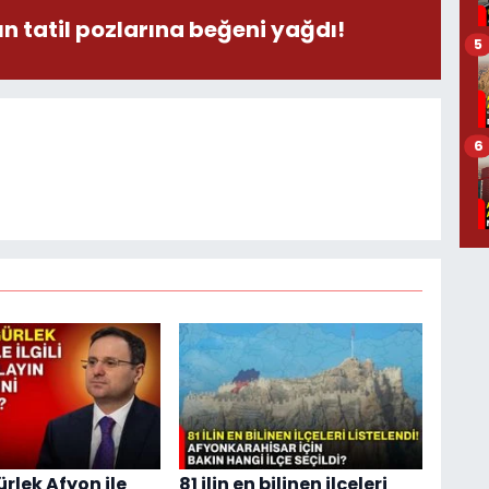
n tatil pozlarına beğeni yağdı!
5
6
rlek Afyon ile
81 ilin en bilinen ilçeleri