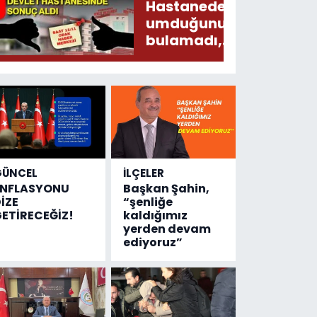
Hastaneden
umduğunu
bulamadı,
Devlet
Hastanesinde
sonuç aldı
GÜNCEL
İLÇELER
ENFLASYONU
Başkan Şahin,
İZE
“şenliğe
ETİRECEĞİZ!
kaldığımız
yerden devam
ediyoruz”