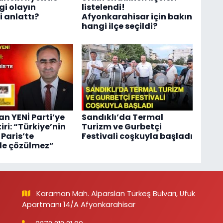
ngi olayın
listelendi!
i anlattı?
Afyonkarahisar için bakın
hangi ilçe seçildi?
an YENİ Parti’ye
Sandıklı’da Termal
tiri: “Türkiye’nin
Turizm ve Gurbetçi
 Paris’te
Festivali coşkuyla başladı
de çözülmez”
Karaman Mah. Alparslan Türkeş Bulvarı, Ufuk
Apartmanı 14/A Afyonkarahisar