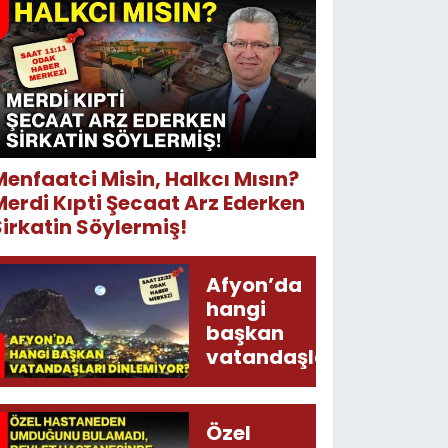
Menfaatci Misin, Halkcı Mısın?
Merdi Kıpti Şecaat Arz Ederken
Sirkatin Söylermiş!
Afyon’da
hangi
başkan
vatandaşları
dinlemiyor?
Özel