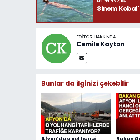
EDITÖRÜN SEÇTIĞI
Sinem Kobal'ı
EDITÖR HAKKINDA
Cemile Kaytan
Bunlar da ilginizi çekebilir
Afyon’da o yol hangi
Bakan Gü