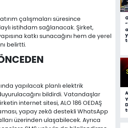
atırım çalışmaları süresince
“
aylı istihdam sağlanacak. Şirket,
a
y
tyapısına katkı sunacağını hem de yerel
t
belirtti.
R ÖNCEDEN
ında yapılacak planlı elektrik
A
uyurulacağını bildirdi. Vatandaşlar
e şirketin internet sitesi, ALO 186 OEDAŞ
D
t
laması, yapay zekâ destekli WhatsApp
lları üzerinden ulaşabilecek. Ayrıca