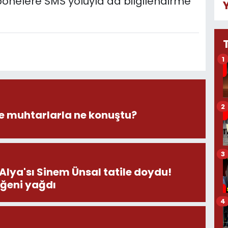
 abonelere SMS yoluyla da bilgilendirme
1
2
 muhtarlarla ne konuştu?
3
 Alya'sı Sinem Ünsal tatile doydu!
eğeni yağdı
4