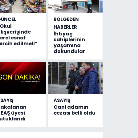
GÜNCEL
BÖLGEDEN
Okul
HABERLER
lışverişinde
İhtiyaç
erel esnaf
sahiplerinin
ercih edilmeli”
yaşamına
dokundular
SAYİŞ
ASAYİŞ
Yakalanan
Cani adamın
EAŞ üyesi
cezası belli oldu
utuklandı