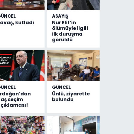
GÜNCEL
ASAYİŞ
avaş, kutladı
Nur Elif’in
ölümüyle ilgili
ilk duruşma
görüldü
GÜNCEL
GÜNCEL
Erdoğan’dan
Ünlü, ziyarette
laş seçim
bulundu
çıklaması!