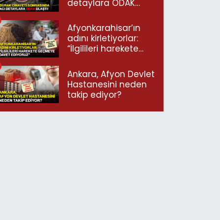
detaylara ODAK
ulaştı!
Afyonkarahisar’ın
adını kirletiyorlar:
“İlgilileri harekete
geçmeye davet
ediyoruz”
Ankara, Afyon Devlet
Hastanesini neden
takip ediyor?