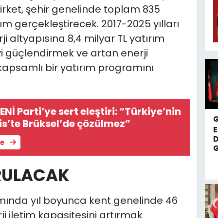
irket, şehir genelinde toplam 835
ım gerçekleştirecek. 2017-2025 yılları
i altyapısına 8,4 milyar TL yatırım
i güçlendirmek ve artan enerji
kapsamlı bir yatırım programını
Nİ Parti’ye sert eleştiri: “Türkiye’nin
is’te Brüksel’de çözülmez”
D
le
G
URULACAK
mında yıl boyunca kent genelinde 46
ji iletim kapasitesini artırmak