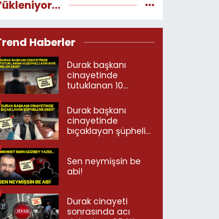
Yükleniyor...
Trend Haberler
Durak başkanı
cinayetinde
tutuklanan 10
şüpheli ayrı ayrı
neler dedi?
Durak başkanı
cinayetinde
bıçaklayan şüpheli
ne dedi?
Sen neymişsin be
abi!
Durak cinayeti
sonrasında acı