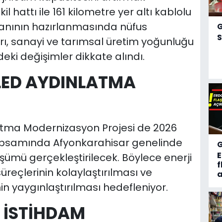
 hattı ile 161 kilometre yer altı kablolu
lanının hazırlanmasında nüfus
S
arı, sanayi ve tarımsal üretim yoğunluğu
deki değişimler dikkate alındı.
 LED AYDINLATMA
latma Modernizasyon Projesi de 2026
apsamında Afyonkarahisar genelinde
şümü gerçekleştirilecek. Böylece enerji
f
süreçlerinin kolaylaştırılması ve
a
 yaygınlaştırılması hedefleniyor.
I İSTİHDAM