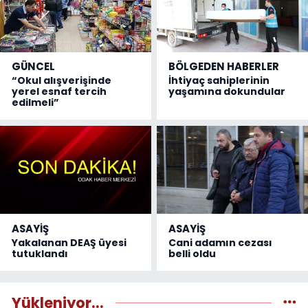
GÜNCEL
BÖLGEDEN HABERLER
“Okul alışverişinde
İhtiyaç sahiplerinin
yerel esnaf tercih
yaşamına dokundular
edilmeli”
ASAYİŞ
ASAYİŞ
Yakalanan DEAŞ üyesi
Cani adamın cezası
tutuklandı
belli oldu
Yükleniyor...