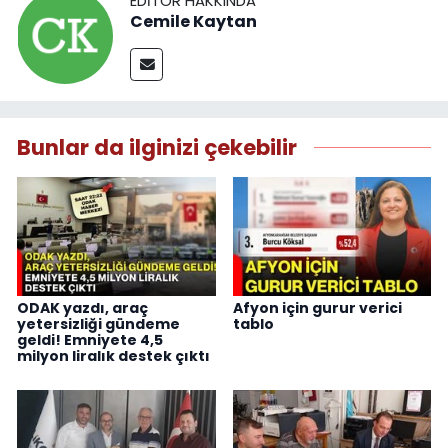
EDITÖR HAKKINDA
Cemile Kaytan
Bunlar da ilginizi çekebilir
ODAK yazdı, araç
Afyon için gurur verici
yetersizliği gündeme
tablo
geldi! Emniyete 4,5
milyon liralık destek çıktı