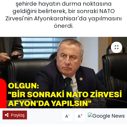
şehirde hayatın durma noktasına
SPOR
geldiğini belirterek, bir sonraki NATO
Zirvesi'nin Afyonkarahisar'da yapılmasını
11:11 MANŞET
önerdi.
Paylaş
-
+
A
A