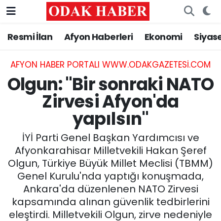
Resmi İlan
Afyon Haberleri
Ekonomi
Siyas
AFYONKARAHİSAR HABERLERİ
Nöbetçi Eczaneler
Resmi İlan
Hava Durumu
AFYON HABER PORTALI WWW.ODAKGAZETESI.COM
Olgun: "Bir sonraki NATO
ASAYİŞ
Trafik Durumu
Zirvesi Afyon'da
yapılsın"
GÜNCEL
Süper Lig Puan Durumu ve Fikstür
İYİ Parti Genel Başkan Yardımcısı ve
SİYASET
Tüm Manşetler
Afyonkarahisar Milletvekili Hakan Şeref
Olgun, Türkiye Büyük Millet Meclisi (TBMM)
EĞİTİM
Son Dakika Haberleri
Genel Kurulu'nda yaptığı konuşmada,
Ankara'da düzenlenen NATO Zirvesi
MAGAZİN
Haber Arşivi
kapsamında alınan güvenlik tedbirlerini
SAĞLIK
eleştirdi. Milletvekili Olgun, zirve nedeniyle