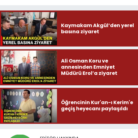
Kaymakam Akgül’den yerel
basına ziyaret
Ali Osman Koru ve
annesinden Emniyet
Müdürü Erol’a ziyaret
Öğrencinin Kur'an-ı Kerim'e
geçiş heyecanı paylaşıldı