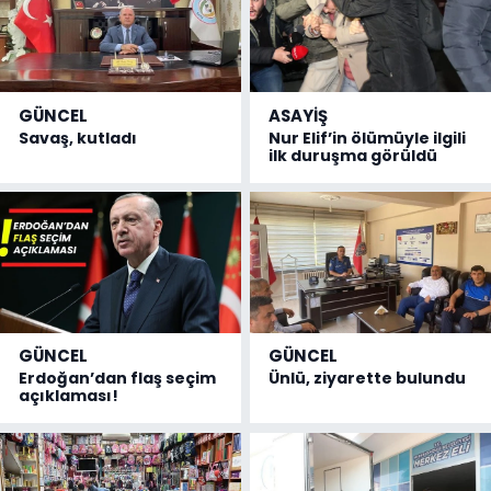
GÜNCEL
ASAYİŞ
Savaş, kutladı
Nur Elif’in ölümüyle ilgili
ilk duruşma görüldü
GÜNCEL
GÜNCEL
Erdoğan’dan flaş seçim
Ünlü, ziyarette bulundu
açıklaması!