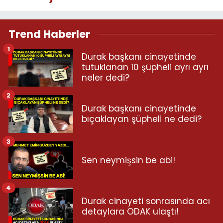
Trend Haberler
1
Durak başkanı cinayetinde
tutuklanan 10 şüpheli ayrı ayrı
neler dedi?
2
Durak başkanı cinayetinde
bıçaklayan şüpheli ne dedi?
3
Sen neymişsin be abi!
4
Durak cinayeti sonrasında acı
detaylara ODAK ulaştı!