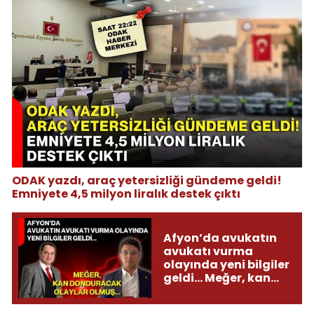
ODAK yazdı, araç yetersizliği gündeme geldi!
Emniyete 4,5 milyon liralık destek çıktı
Afyon’da avukatın
avukatı vurma
olayında yeni bilgiler
geldi... Meğer, kan
donduracak olaylar
olmuş...