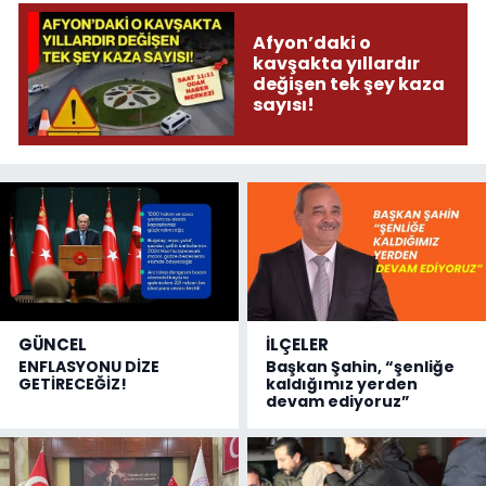
Afyon’daki o
kavşakta yıllardır
değişen tek şey kaza
sayısı!
GÜNCEL
İLÇELER
ENFLASYONU DİZE
Başkan Şahin, “şenliğe
GETİRECEĞİZ!
kaldığımız yerden
devam ediyoruz”