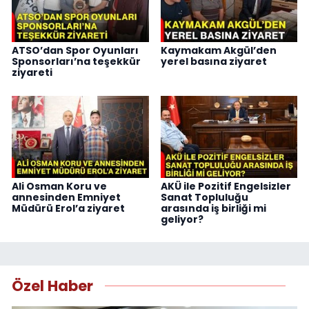
ATSO’dan Spor Oyunları
Kaymakam Akgül’den
Sponsorları’na teşekkür
yerel basına ziyaret
ziyareti
Ali Osman Koru ve
AKÜ ile Pozitif Engelsizler
annesinden Emniyet
Sanat Topluluğu
Müdürü Erol’a ziyaret
arasında iş birliği mi
geliyor?
Özel Haber