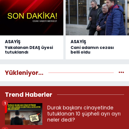
ASAYİŞ
ASAYİŞ
Yakalanan DEAŞ üyesi
Cani adamın cezası
tutuklandı
belli oldu
Yükleniyor...
Trend Haberler
1
Durak başkanı cinayetinde
tutuklanan 10 şüpheli ayrı ayrı
neler dedi?