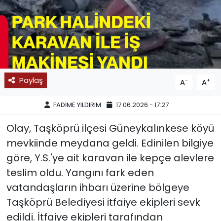
SPOR
11:11 MANŞET
Paylaş
-
+
A
A
FADİME YILDIRIM
17.06.2026 - 17:27
Olay, Taşköprü ilçesi Güneykalınkese köyü
mevkiinde meydana geldi. Edinilen bilgiye
göre, Y.S.'ye ait karavan ile kepçe alevlere
teslim oldu. Yangını fark eden
vatandaşların ihbarı üzerine bölgeye
Taşköprü Belediyesi itfaiye ekipleri sevk
edildi. İtfaiye ekipleri tarafından