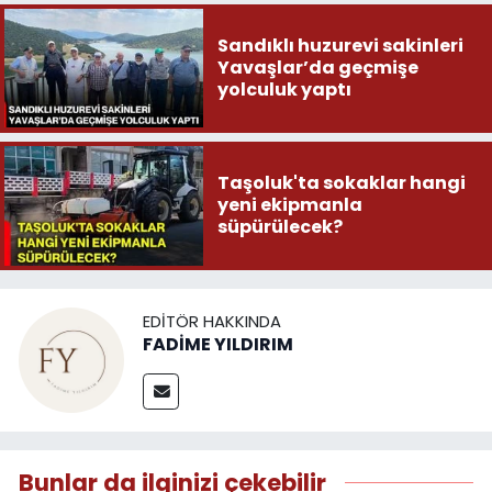
Sandıklı huzurevi sakinleri
Yavaşlar’da geçmişe
yolculuk yaptı
Taşoluk'ta sokaklar hangi
yeni ekipmanla
süpürülecek?
EDITÖR HAKKINDA
FADİME YILDIRIM
Bunlar da ilginizi çekebilir