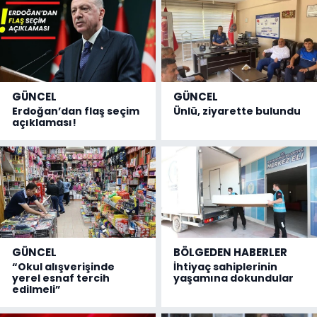
GÜNCEL
GÜNCEL
Erdoğan’dan flaş seçim
Ünlü, ziyarette bulundu
açıklaması!
GÜNCEL
BÖLGEDEN HABERLER
“Okul alışverişinde
İhtiyaç sahiplerinin
yerel esnaf tercih
yaşamına dokundular
edilmeli”