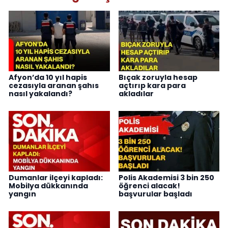
Afyon’da 10 yıl hapis
Bıçak zoruyla hesap
cezasıyla aranan şahıs
açtırıp kara para
nasıl yakalandı?
akladılar
Dumanlar ilçeyi kapladı:
Polis Akademisi 3 bin 250
Mobilya dükkanında
öğrenci alacak!
yangın
başvurular başladı