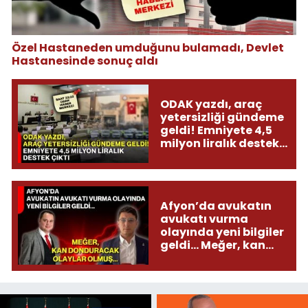
Özel Hastaneden umduğunu bulamadı, Devlet
Hastanesinde sonuç aldı
ODAK yazdı, araç
yetersizliği gündeme
geldi! Emniyete 4,5
milyon liralık destek
çıktı
Afyon’da avukatın
avukatı vurma
olayında yeni bilgiler
geldi... Meğer, kan
donduracak olaylar
olmuş...