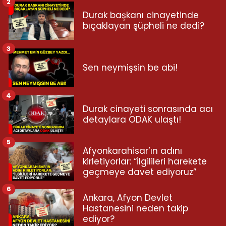
2
Durak başkanı cinayetinde
bıçaklayan şüpheli ne dedi?
3
Sen neymişsin be abi!
4
Durak cinayeti sonrasında acı
detaylara ODAK ulaştı!
5
Afyonkarahisar’ın adını
kirletiyorlar: “İlgilileri harekete
geçmeye davet ediyoruz”
6
Ankara, Afyon Devlet
Hastanesini neden takip
ediyor?