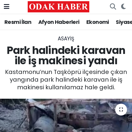
Resmi İlan
Afyon Haberleri
Ekonomi
Siyas
AFYONKARAHİSAR HABERLERİ
Nöbetçi Eczaneler
Resmi İlan
Hava Durumu
ASAYİŞ
Park halindeki karavan
ASAYİŞ
Trafik Durumu
ile iş makinesi yandı
GÜNCEL
Süper Lig Puan Durumu ve Fikstür
Kastamonu’nun Taşköprü ilçesinde çıkan
yangında park halindeki karavan ile iş
SİYASET
Tüm Manşetler
makinesi kullanılamaz hale geldi.
EĞİTİM
Son Dakika Haberleri
MAGAZİN
Haber Arşivi
SAĞLIK