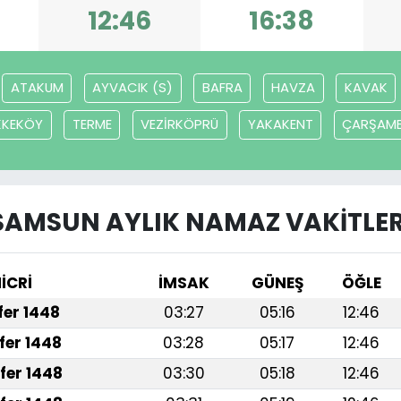
12:46
16:38
ATAKUM
AYVACIK (S)
BAFRA
HAVZA
KAVAK
KKEKÖY
TERME
VEZİRKÖPRÜ
YAKAKENT
ÇARŞAM
SAMSUN AYLIK NAMAZ VAKITLER
İCRİ
İMSAK
GÜNEŞ
ÖĞLE
afer 1448
03:27
05:16
12:46
fer 1448
03:28
05:17
12:46
fer 1448
03:30
05:18
12:46