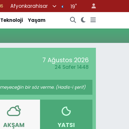
Afyonkarahisar
°
16
19
%0
Teknoloji
Yaşam
08
%0
12
70
7 Ağustos 2026
24 Safer 1448
yeceğin bir söz verme. (Hadis-i şerif)
AKŞAM
YATSI