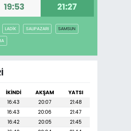
19:53
21:27
LADİK
SALIPAZARI
SAMSUN
BA
I
İKINDI
AKŞAM
YATSI
16:43
20:07
21:48
16:43
20:06
21:47
16:42
20:05
21:45