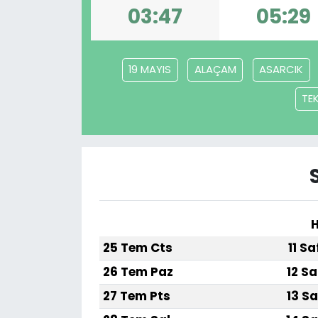
03:47
05:29
SPOR
11:11 MANŞET
19 MAYIS
ALAÇAM
ASARCIK
TE
H
25 Tem Cts
11 S
26 Tem Paz
12 Sa
27 Tem Pts
13 Sa