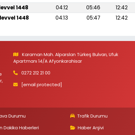
levvel 1448
04:12
05:46
12:42
levvel 1448
04:13
05:47
12:42
Karaman Mah. Alparslan Türkeş Bulvarı, Ufuk
Apartmanı 14/A Afyonkarahisar
0272 212 21 00
e
r,
[email protected]
ava Durumu
Trafik Durumu
n Dakika Haberleri
Haber Arşivi