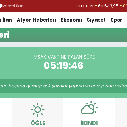
Resmi İlan
BITCOIN
64.643,95
%0.
DOLAR
47,6704
 İlan
Afyon Haberleri
Ekonomi
Siyaset
Spor
EURO
55,0406
%-0.
ri
STERLİN
64,2143
GRAM ALTIN
6500.87
%0.
İMSAK VAKTINE KALAN SÜRE
BİST100
13.799
%
05:19:46
n hoşuna gitmeyecek şakalar yapma ve ona yerine getireme
ÖĞLE
İKINDI