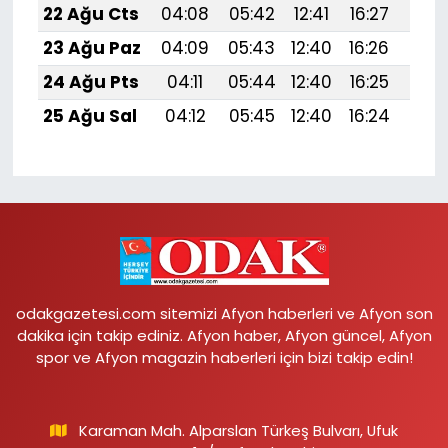
22 Ağu Cts
04:08
05:42
12:41
16:27
19:
23 Ağu Paz
04:09
05:43
12:40
16:26
19:
24 Ağu Pts
04:11
05:44
12:40
16:25
19:
25 Ağu Sal
04:12
05:45
12:40
16:24
19:
odakgazetesi.com sitemizi Afyon haberleri ve Afyon son
dakika için takip ediniz. Afyon haber, Afyon güncel, Afyon
spor ve Afyon magazin haberleri için bizi takip edin!
Karaman Mah. Alparslan Türkeş Bulvarı, Ufuk