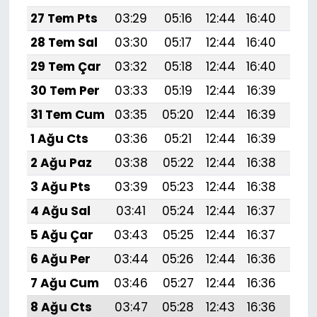
27 Tem Pts
03:29
05:16
12:44
16:40
20:
28 Tem Sal
03:30
05:17
12:44
16:40
20:
29 Tem Çar
03:32
05:18
12:44
16:40
20:
30 Tem Per
03:33
05:19
12:44
16:39
19:
31 Tem Cum
03:35
05:20
12:44
16:39
19:
1 Ağu Cts
03:36
05:21
12:44
16:39
19:
2 Ağu Paz
03:38
05:22
12:44
16:38
19:
3 Ağu Pts
03:39
05:23
12:44
16:38
19:
4 Ağu Sal
03:41
05:24
12:44
16:37
19:
5 Ağu Çar
03:43
05:25
12:44
16:37
19:
6 Ağu Per
03:44
05:26
12:44
16:36
19:5
7 Ağu Cum
03:46
05:27
12:44
16:36
19:
8 Ağu Cts
03:47
05:28
12:43
16:36
19: