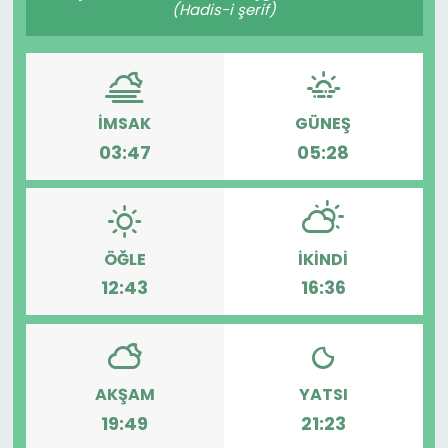
(Hadis-i şerif)
SPOR
11:11 MANŞET
İMSAK
GÜNEŞ
03:47
05:28
ÖĞLE
İKINDI
12:43
16:36
AKŞAM
YATSI
19:49
21:23