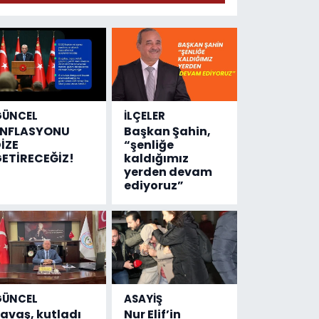
geldi!
Emniyete
4,5 milyon
liralık
destek
çıktı
GÜNCEL
İLÇELER
ENFLASYONU
Başkan Şahin,
İZE
“şenliğe
ETİRECEĞİZ!
kaldığımız
yerden devam
ediyoruz”
GÜNCEL
ASAYİŞ
avaş, kutladı
Nur Elif’in