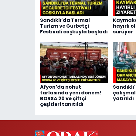
Sandıklı’da Termal
Kaymaka
Turizm ve Gurbetçi
hayırlı o
Festivali coşkuyla başladı
sürüyor
Afyon’da nohut
Sandıklı
tarlasında yeni dönem!
çalışma
BORSA 20 ve çiftçi
yatırıldı
çeşitleri tanıtıldı