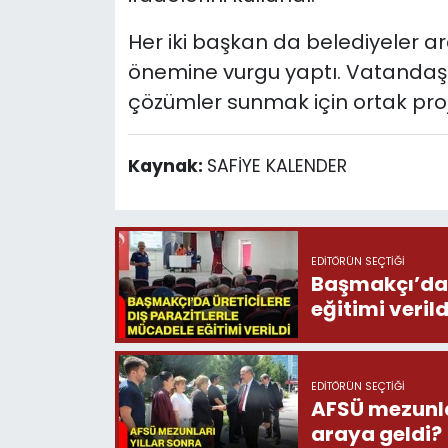
Her iki başkan da belediyeler ar
önemine vurgu yaptı. Vatandaşlar
çözümler sunmak için ortak projel
Kaynak:
SAFİYE KALENDER
EDITÖRÜN SEÇTIĞI
Başmakçı’da 
eğitimi verild
EDITÖRÜN SEÇTIĞI
AFSÜ mezunlar
araya geldi?