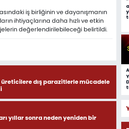
“
a
asındaki iş birliğinin ve dayanışmanın
y
t
ın ihtiyaçlarına daha hızlı ve etkin
erin değerlendirilebileceği belirtildi.
A
üreticilere dış parazitlerle mücadele
D
t
i
ı yıllar sonra neden yeniden bir