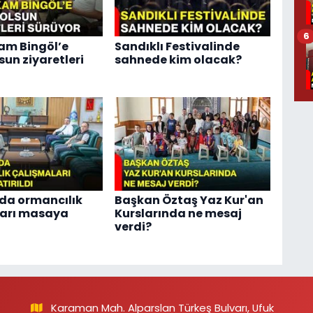
6
m Bingöl’e
Sandıklı Festivalinde
lsun ziyaretleri
sahnede kim olacak?
'da ormancılık
Başkan Öztaş Yaz Kur'an
ları masaya
Kurslarında ne mesaj
verdi?
Karaman Mah. Alparslan Türkeş Bulvarı, Ufuk