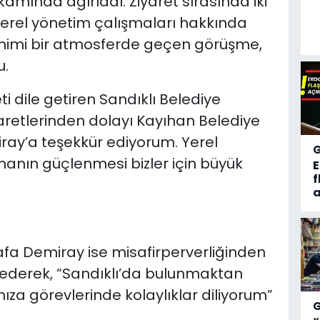
mında ağırladı. Ziyaret sırasında iki
yerel yönetim çalışmaları hakkında
amimi bir atmosferde geçen görüşme,
u.
dile getiren Sandıklı Belediye
aretlerinden dolayı Kayıhan Belediye
ay’a teşekkür ediyorum. Yerel
anın güçlenmesi bizler için büyük
f
a
fa Demiray ise misafirperverliğinden
 ederek, “Sandıklı’da bulunmaktan
 görevlerinde kolaylıklar diliyorum”