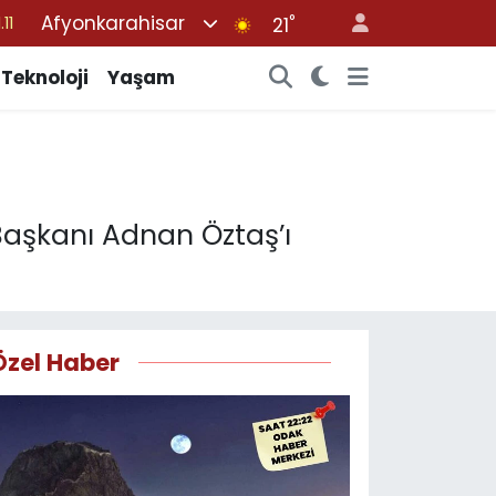
Afyonkarahisar
°
18
21
32
Teknoloji
Yaşam
38
03
14
.11
Başkanı Adnan Öztaş’ı
Özel Haber