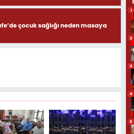
1
afe’de çocuk sağlığı neden masaya
2
3
4
5