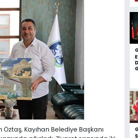
D
G
n Öztaş, Kayıhan Belediye Başkanı
S