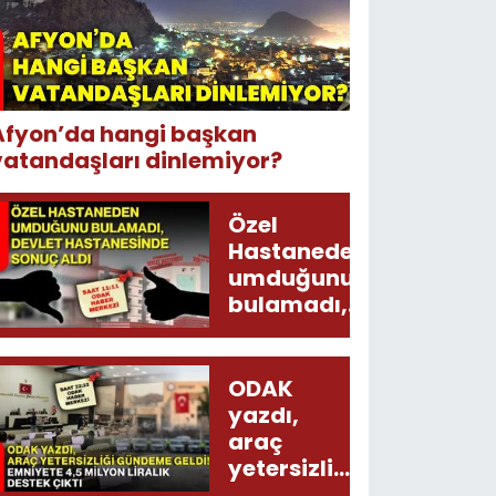
Afyon’da hangi başkan
vatandaşları dinlemiyor?
Özel
Hastaneden
umduğunu
bulamadı,
Devlet
Hastanesinde
sonuç aldı
ODAK
yazdı,
araç
yetersizliği
gündeme