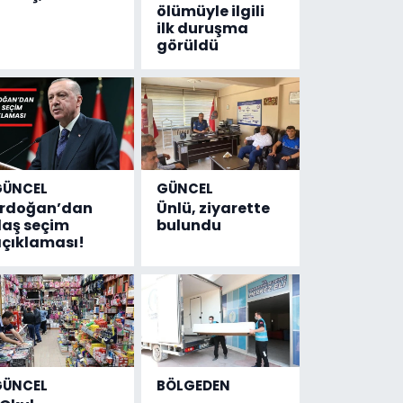
ölümüyle ilgili
ilk duruşma
görüldü
GÜNCEL
GÜNCEL
Erdoğan’dan
Ünlü, ziyarette
laş seçim
bulundu
çıklaması!
GÜNCEL
BÖLGEDEN