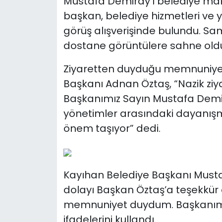
Mustafa Demiray’ı belediye maka
başkan, belediye hizmetleri ve 
görüş alışverişinde bulundu. S
dostane görüntülere sahne old
Ziyaretten duyduğu memnuniyeti 
Başkanı Adnan Öztaş, “Nazik ziy
Başkanımız Sayın Mustafa Demir
yönetimler arasındaki dayanışm
önem taşıyor” dedi.
Kayıhan Belediye Başkanı Musta
dolayı Başkan Öztaş’a teşekkür
memnuniyet duydum. Başkanımıza
ifadelerini kullandı.