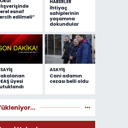
Okul
HABERLER
lışverişinde
İhtiyaç
erel esnaf
sahiplerinin
ercih edilmeli”
yaşamına
dokundular
SAYİŞ
ASAYİŞ
Yakalanan
Cani adamın
EAŞ üyesi
cezası belli oldu
utuklandı
Yükleniyor...