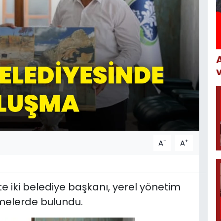
-
+
A
A
 iki belediye başkanı, yerel yönetim
melerde bulundu.