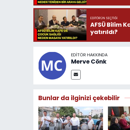
EDITÖRÜN SEÇTIĞI
AFSÜ Bilim K
yatırıldı?
EDITÖR HAKKINDA
Merve Cönk
Bunlar da ilginizi çekebilir