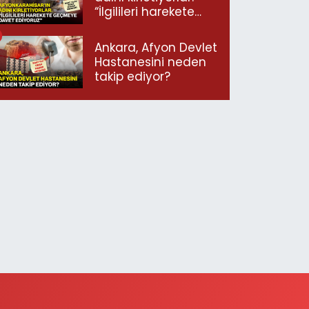
“İlgilileri harekete
geçmeye davet
ediyoruz”
Ankara, Afyon Devlet
Hastanesini neden
takip ediyor?