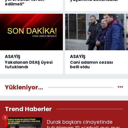
edilmeli”
ASAYİŞ
ASAYİŞ
Yakalanan DEAŞ üyesi
Cani adamın cezası
tutuklandı
belli oldu
Yükleniyor...
Trend Haberler
1
Durak başkanı cinayetinde