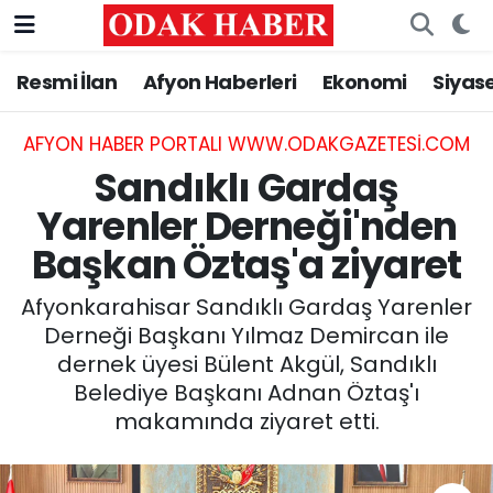
Resmi İlan
Afyon Haberleri
Ekonomi
Siyas
AFYONKARAHİSAR HABERLERİ
Nöbetçi Eczaneler
Resmi İlan
Hava Durumu
AFYON HABER PORTALI WWW.ODAKGAZETESI.COM
Sandıklı Gardaş
ASAYİŞ
Trafik Durumu
Yarenler Derneği'nden
Başkan Öztaş'a ziyaret
GÜNCEL
Süper Lig Puan Durumu ve Fikstür
Afyonkarahisar Sandıklı Gardaş Yarenler
SİYASET
Tüm Manşetler
Derneği Başkanı Yılmaz Demircan ile
dernek üyesi Bülent Akgül, Sandıklı
EĞİTİM
Son Dakika Haberleri
Belediye Başkanı Adnan Öztaş'ı
makamında ziyaret etti.
MAGAZİN
Haber Arşivi
SAĞLIK