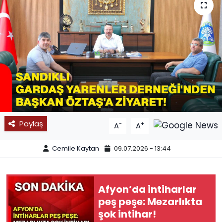
SPOR
11:11 MANŞET
Paylaş
-
+
A
A
Cemile Kaytan
09.07.2026 - 13:44
Afyon’da intiharlar
peş peşe: Mezarlıkta
şok intihar!