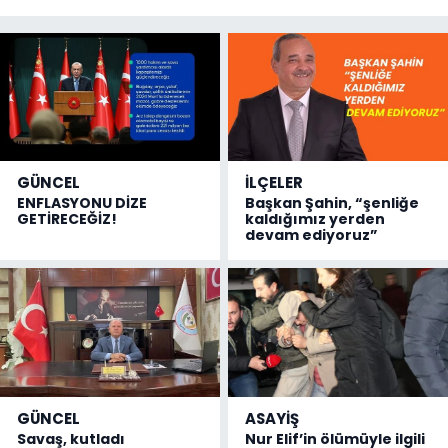
GÜNCEL
İLÇELER
ENFLASYONU DİZE
Başkan Şahin, “şenliğe
GETİRECEĞİZ!
kaldığımız yerden
devam ediyoruz”
GÜNCEL
ASAYİŞ
Savaş, kutladı
Nur Elif’in ölümüyle ilgili