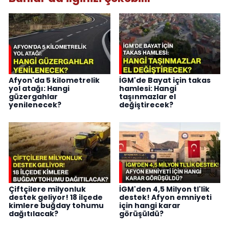
Afyon'da 5 kilometrelik
İGM'de Bayat için takas
yol atağı: Hangi
hamlesi: Hangi
güzergahlar
taşınmazlar el
yenilenecek?
değiştirecek?
Çiftçilere milyonluk
İGM'den 4,5 Milyon tl'lik
destek geliyor! 18 ilçede
destek! Afyon emniyeti
kimlere buğday tohumu
için hangi karar
dağıtılacak?
görüşüldü?