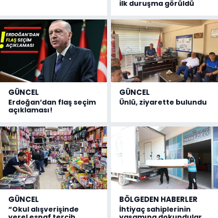
ilk duruşma görüldü
GÜNCEL
GÜNCEL
Erdoğan’dan flaş seçim
Ünlü, ziyarette bulundu
açıklaması!
GÜNCEL
BÖLGEDEN HABERLER
“Okul alışverişinde
İhtiyaç sahiplerinin
yerel esnaf tercih
yaşamına dokundular