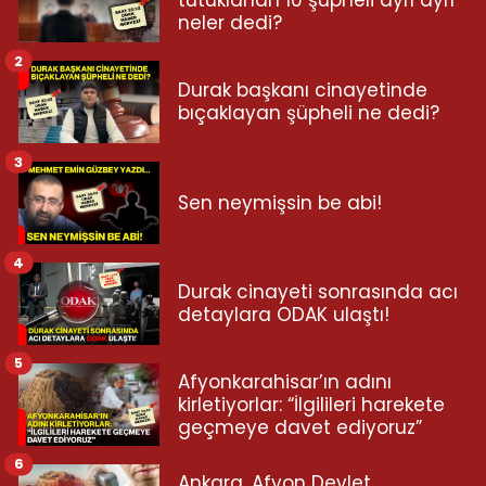
tutuklanan 10 şüpheli ayrı ayrı
neler dedi?
2
Durak başkanı cinayetinde
bıçaklayan şüpheli ne dedi?
3
Sen neymişsin be abi!
4
Durak cinayeti sonrasında acı
detaylara ODAK ulaştı!
5
Afyonkarahisar’ın adını
kirletiyorlar: “İlgilileri harekete
geçmeye davet ediyoruz”
6
Ankara, Afyon Devlet