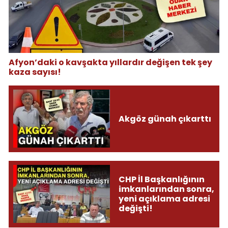
Afyon’daki o kavşakta yıllardır değişen tek şey
kaza sayısı!
Akgöz günah çıkarttı
CHP İl Başkanlığının
imkanlarından sonra,
yeni açıklama adresi
değişti!