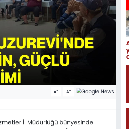
-
+
A
A
izmetler İl Müdürlüğü bünyesinde