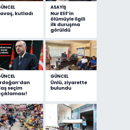
GÜNCEL
ASAYİŞ
avaş, kutladı
Nur Elif’in
ölümüyle ilgili
ilk duruşma
görüldü
GÜNCEL
GÜNCEL
Erdoğan’dan
Ünlü, ziyarette
laş seçim
bulundu
çıklaması!