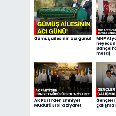
Gümüş ailesinin acı günü!
MHP Afy
heyecanı
Bahçeli’
mesaj
AK Parti’den Emniyet
Gençler i
Müdürü Erol’a ziyaret
çalışmal