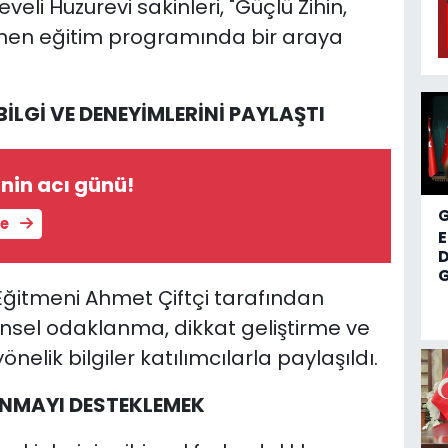
eli Huzurevi sakinleri, "Güçlü Zihin,
nen eğitim programında bir araya
İLGİ VE DENEYİMLERİNİ PAYLAŞTI
nin acı günü!
le
D
G
ğitmeni Ahmet Çiftçi tarafından
insel odaklanma, dikkat geliştirme ve
nelik bilgiler katılımcılarla paylaşıldı.
ANMAYI DESTEKLEMEK