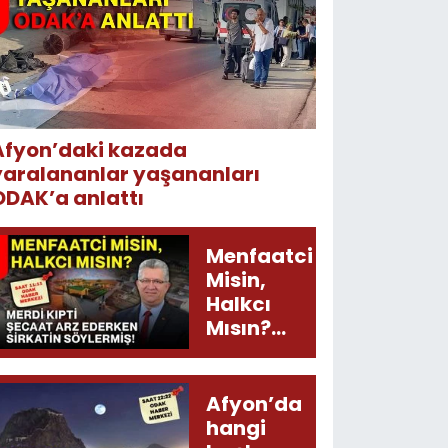
Afyon’daki kazada
yaralananlar yaşananları
ODAK’a anlattı
Menfaatci
Misin,
Halkcı
Mısın?
Merdi
Kıpti
Şecaat
Afyon’da
Arz
hangi