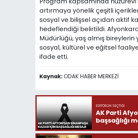
Program kapsamında huzurevi saki
artırmaya yönelik çeşitli içerikler
sosyal ve bilişsel açıdan aktif 
hedeflendiği belirtildi. Afyonkara
Müdürlüğü, yaş almış bireylerin 
sosyal, kültürel ve eğitsel faaliye
ifade etti.
Kaynak:
ODAK HABER MERKEZİ
EDITÖRÜN SEÇTIĞI
AK Parti Afy
başsağlığı m