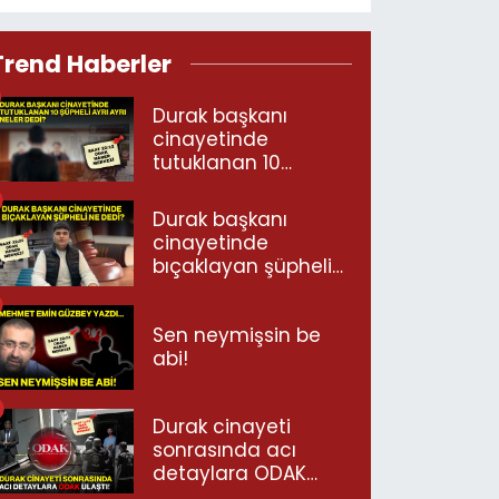
Trend Haberler
Durak başkanı
cinayetinde
tutuklanan 10
şüpheli ayrı ayrı
neler dedi?
Durak başkanı
cinayetinde
bıçaklayan şüpheli
ne dedi?
Sen neymişsin be
abi!
Durak cinayeti
sonrasında acı
detaylara ODAK
ulaştı!