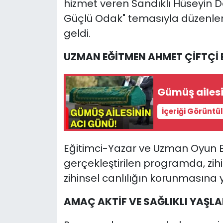
hizmet veren Sandıklı Hüseyin Dev
Güçlü Odak" temasıyla düzenle
geldi.
UZMAN EĞİTMEN AHMET ÇİFTÇİ B
Gümüş ailesi
İçeriği Görüntü
Eğitimci-Yazar ve Uzman Oyun E
gerçekleştirilen programda, zih
zihinsel canlılığın korunmasına yö
AMAÇ AKTİF VE SAĞLIKLI YAŞL