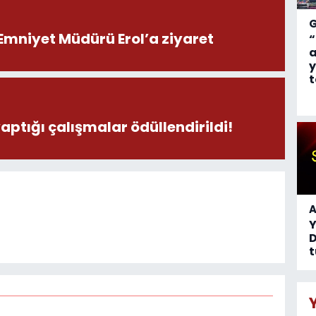
Emniyet Müdürü Erol’a ziyaret
“
a
y
t
yaptığı çalışmalar ödüllendirildi!
A
D
t