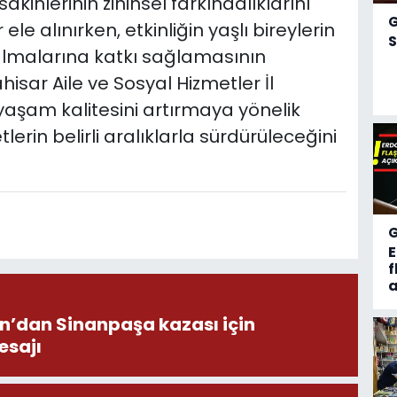
nlerinin zihinsel farkındalıklarını
 ele alınırken, etkinliğin yaşlı bireylerin
S
kalmalarına katkı sağlamasının
hisar Aile ve Sosyal Hizmetler İl
yaşam kalitesini artırmaya yönelik
tlerin belirli aralıklarla sürdürüleceğini
f
a
on’dan Sinanpaşa kazası için
esajı