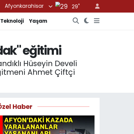
°
Afyonkarahisar
29
Teknoloji
Yaşam
dak" eğitimi
ndıklı Hüseyin Develi
ğitmeni Ahmet Çiftçi
Özel Haber