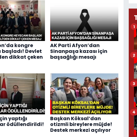
1
on’da kongre
AK Parti Afyon’dan
 başladı! Devlet
Sinanpaşa kazası için
2
den dikkat çeken
başsağlığı mesajı
3
4
çin yaptığı
Başkan Köksal’dan
ar ödüllendirildi!
otizmli bireylere müjde!
Destek merkezi açılıyor