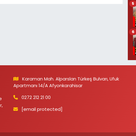
5
6
Karaman Mah. Alparslan Türkeş Bulvarı, Ufuk
Apartmanı 14/A Afyonkarahisar
0272 212 21 00
e
r,
[email protected]