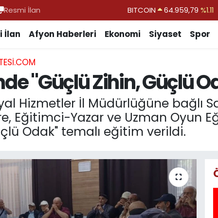
Resmi İlan
DOLAR
47,7436
%0.18
EURO
55,2510
%0.32
 İlan
Afyon Haberleri
Ekonomi
Siyaset
Spor
STERLİN
64,4811
%0.38
TESI.COM
GRAM ALTIN
6660.55
%0.03
nde "Güçlü Zihin, Güçlü O
BİST100
13.779
%-14
yal Hizmetler İl Müdürlüğüne bağlı Sa
ere, Eğitimci-Yazar ve Uzman Oyun E
çlü Odak" temalı eğitim verildi.