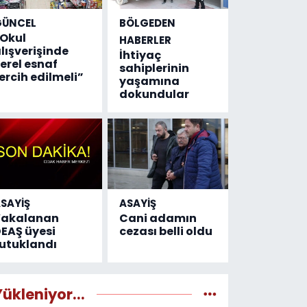
GÜNCEL
BÖLGEDEN
Okul
HABERLER
lışverişinde
İhtiyaç
erel esnaf
sahiplerinin
ercih edilmeli”
yaşamına
dokundular
SAYİŞ
ASAYİŞ
Yakalanan
Cani adamın
EAŞ üyesi
cezası belli oldu
utuklandı
Yükleniyor...