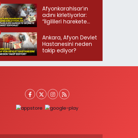
Afyonkarahisar’ın
adını kirletiyorlar:
“İlgilileri harekete
geçmeye davet
ediyoruz”
Ankara, Afyon Devlet
Hastanesini neden
takip ediyor?