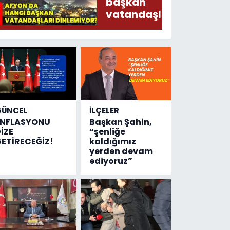
Ederken
başkan
Sirkatin
vatandaşları
Söylermiş!
dinlemiyor?
GÜNCEL
İLÇELER
ENFLASYONU
Başkan Şahin,
İZE
“şenliğe
ETİRECEĞİZ!
kaldığımız
yerden devam
ediyoruz”