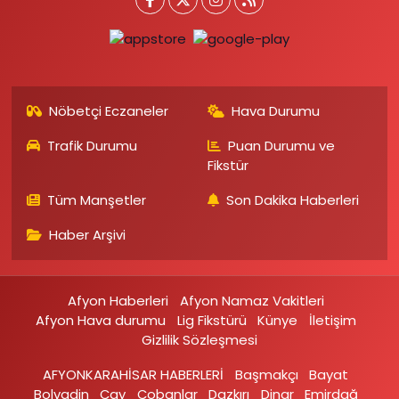
Nöbetçi Eczaneler
Hava Durumu
Trafik Durumu
Puan Durumu ve
Fikstür
Tüm Manşetler
Son Dakika Haberleri
Haber Arşivi
Afyon Haberleri
Afyon Namaz Vakitleri
Afyon Hava durumu
Lig Fikstürü
Künye
İletişim
Gizlilik Sözleşmesi
AFYONKARAHİSAR HABERLERİ
Başmakçı
Bayat
Bolvadin
Çay
Çobanlar
Dazkırı
Dinar
Emirdağ‎