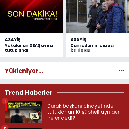
ASAYİŞ
ASAYİŞ
Yakalanan DEAŞ üyesi
Cani adamın cezası
tutuklandı
belli oldu
Yükleniyor...
Trend Haberler
1
Durak başkanı cinayetinde
tutuklanan 10 şüpheli ayrı ayrı
neler dedi?
2