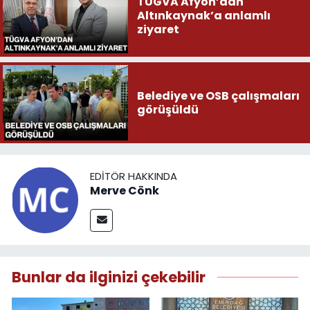
TÜGVA Afyon’dan
Altınkaynak’a anlamlı
ziyaret
Belediye ve OSB çalışmaları
görüşüldü
EDITÖR HAKKINDA
Merve Cönk
Bunlar da ilginizi çekebilir