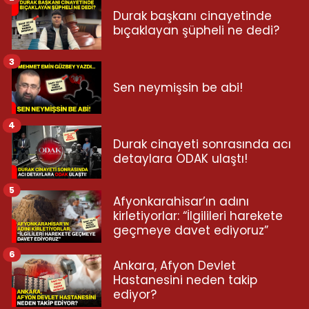
Durak başkanı cinayetinde
bıçaklayan şüpheli ne dedi?
3
Sen neymişsin be abi!
4
Durak cinayeti sonrasında acı
detaylara ODAK ulaştı!
5
Afyonkarahisar’ın adını
kirletiyorlar: “İlgilileri harekete
geçmeye davet ediyoruz”
6
Ankara, Afyon Devlet
Hastanesini neden takip
ediyor?