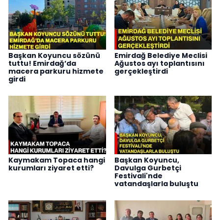
Başkan Koyuncu sözünü
Emirdağ Belediye Meclisi
tuttu! Emirdağ’da
Ağustos ayı toplantısını
macera parkuru hizmete
gerçekleştirdi
girdi
Kaymakam Topaca hangi
Başkan Koyuncu,
kurumları ziyaret etti?
Davulga Gurbetçi
Festivali'nde
vatandaşlarla buluştu