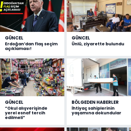
GÜNCEL
GÜNCEL
Erdoğan’dan flaş seçim
Ünlü, ziyarette bulundu
açıklaması!
GÜNCEL
BÖLGEDEN HABERLER
“Okul alışverişinde
İhtiyaç sahiplerinin
yerel esnaf tercih
yaşamına dokundular
edilmeli”