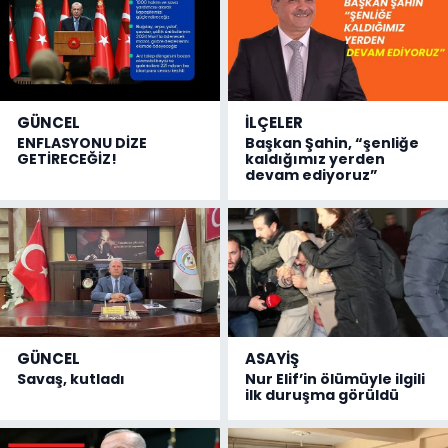
GÜNCEL
İLÇELER
ENFLASYONU DİZE
Başkan Şahin, “şenliğe
GETİRECEĞİZ!
kaldığımız yerden
devam ediyoruz”
GÜNCEL
ASAYİŞ
Savaş, kutladı
Nur Elif’in ölümüyle ilgili
ilk duruşma görüldü