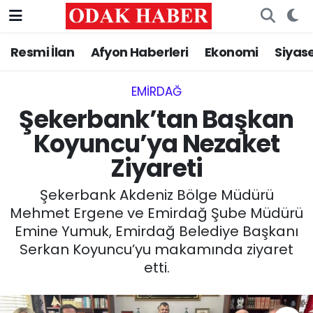
Resmi İlan
Afyon Haberleri
Ekonomi
Siyas
AFYONKARAHİSAR HABERLERİ
Nöbetçi Eczaneler
Resmi İlan
Hava Durumu
EMIRDAĞ‎
Şekerbank’tan Başkan
ASAYİŞ
Trafik Durumu
Koyuncu’ya Nezaket
Ziyareti
GÜNCEL
Süper Lig Puan Durumu ve Fikstür
Şekerbank Akdeniz Bölge Müdürü
SİYASET
Tüm Manşetler
Mehmet Ergene ve Emirdağ Şube Müdürü
Emine Yumuk, Emirdağ Belediye Başkanı
EĞİTİM
Son Dakika Haberleri
Serkan Koyuncu’yu makamında ziyaret
etti.
MAGAZİN
Haber Arşivi
SAĞLIK