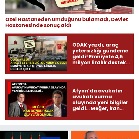
Özel Hastaneden umduğunu bulamadı, Devlet
Hastanesinde sonuç aldı
ODAK yazdı, araç
yetersizliği gündeme
geldi! Emniyete 4,5
milyon liralık destek
çıktı
Afyon’da avukatın
avukatı vurma
olayında yeni bilgiler
geldi... Meğer, kan
donduracak olaylar
olmuş...