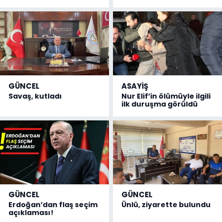
GÜNCEL
ASAYİŞ
Savaş, kutladı
Nur Elif’in ölümüyle ilgili
ilk duruşma görüldü
GÜNCEL
GÜNCEL
Erdoğan’dan flaş seçim
Ünlü, ziyarette bulundu
açıklaması!