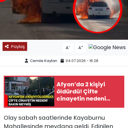
SPOR
11:11 MANŞET
Paylaş
-
+
A
A
Cemile Kaytan
04.07.2026 - 16:28
Afyon’da 2 kişiyi
öldürdü! Çifte
cinayetin nedeni
bakın neymiş
Olay sabah saatlerinde Kayaburnu
Mahallesinde meydana geldi. Edinilen