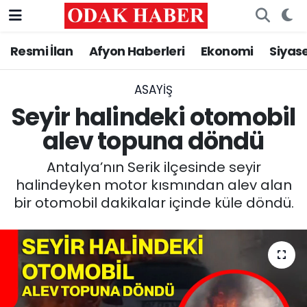
Resmi İlan
Afyon Haberleri
Ekonomi
Siyas
AFYONKARAHİSAR HABERLERİ
Nöbetçi Eczaneler
Resmi İlan
Hava Durumu
ASAYİŞ
Seyir halindeki otomobil
ASAYİŞ
Trafik Durumu
alev topuna döndü
GÜNCEL
Süper Lig Puan Durumu ve Fikstür
Antalya’nın Serik ilçesinde seyir
halindeyken motor kısmından alev alan
SİYASET
Tüm Manşetler
bir otomobil dakikalar içinde küle döndü.
EĞİTİM
Son Dakika Haberleri
MAGAZİN
Haber Arşivi
SAĞLIK