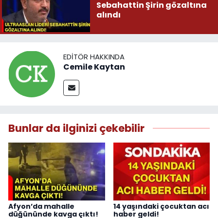
Sebahattin Şirin gözaltına
alındı
EDITÖR HAKKINDA
Cemile Kaytan
Bunlar da ilginizi çekebilir
Afyon’da mahalle
14 yaşındaki çocuktan acı
düğününde kavga çıktı!
haber geldi!