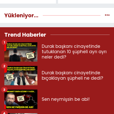
Yükleniyor...
Trend Haberler
1
Durak başkanı cinayetinde
tutuklanan 10 şüpheli ayrı ayrı
neler dedi?
2
Durak başkanı cinayetinde
bıçaklayan şüpheli ne dedi?
3
Sen neymişsin be abi!
4