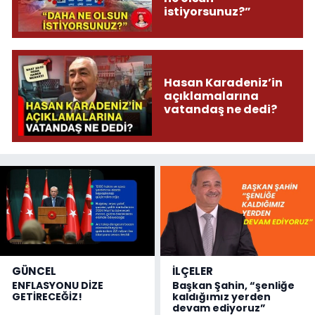
istiyorsunuz?”
Hasan Karadeniz’in
açıklamalarına
vatandaş ne dedi?
GÜNCEL
İLÇELER
ENFLASYONU DİZE
Başkan Şahin, “şenliğe
GETİRECEĞİZ!
kaldığımız yerden
devam ediyoruz”