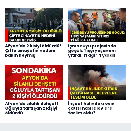
Afyon’da 2 kişiyi öldürdü!
İçme suyu projesinde
Çifte cinayetin nedeni
göçük: 1 işçi yaşamını
bakın neymiş
yitirdi, 1’i ağır 4 yaralı
Afyon’da silahlı dehşet!
İnşaat halindeki evin
Oğluyla tartışan 2 kişiyi
çatısı nasıl alevlere
öldürdü
teslim oldu?