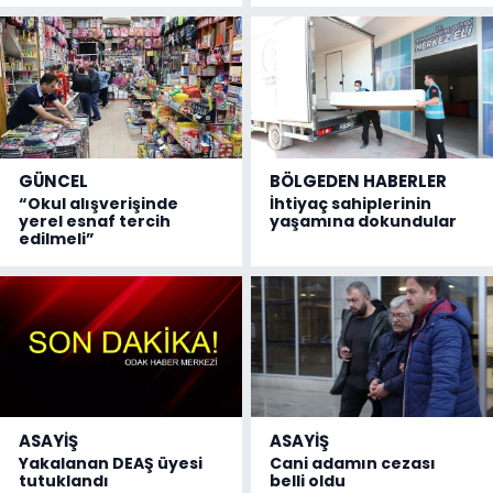
GÜNCEL
BÖLGEDEN HABERLER
“Okul alışverişinde
İhtiyaç sahiplerinin
yerel esnaf tercih
yaşamına dokundular
edilmeli”
ASAYİŞ
ASAYİŞ
Yakalanan DEAŞ üyesi
Cani adamın cezası
tutuklandı
belli oldu