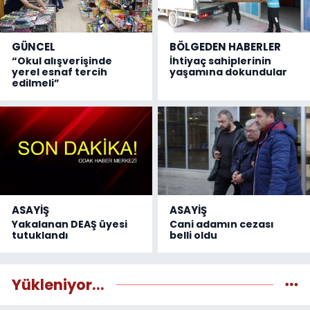
GÜNCEL
BÖLGEDEN HABERLER
“Okul alışverişinde
İhtiyaç sahiplerinin
yerel esnaf tercih
yaşamına dokundular
edilmeli”
ASAYİŞ
ASAYİŞ
Yakalanan DEAŞ üyesi
Cani adamın cezası
tutuklandı
belli oldu
Yükleniyor...