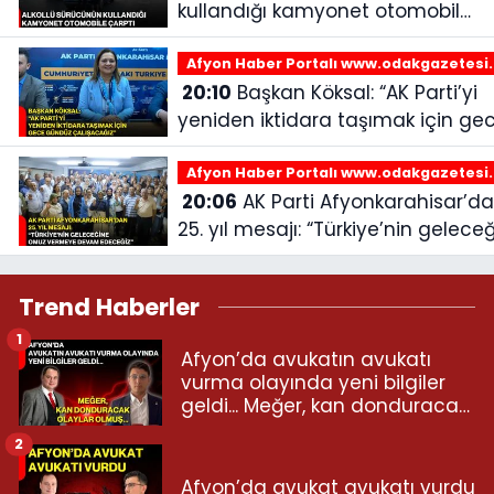
kullandığı kamyonet otomobile
çarptı
Afyon Haber Portalı www.odakgazetesi
20:10
Başkan Köksal: “AK Parti’yi
yeniden iktidara taşımak için ge
gündüz çalışacağız”
Afyon Haber Portalı www.odakgazetesi
20:06
AK Parti Afyonkarahisar’dan
25. yıl mesajı: “Türkiye’nin gelece
omuz vermeye devam edeceğiz
Trend Haberler
1
Afyon’da avukatın avukatı
vurma olayında yeni bilgiler
geldi... Meğer, kan donduracak
olaylar olmuş...
2
Afyon’da avukat avukatı vurdu