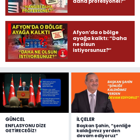
daha profesyonel?”
Afyon’da o bölge
ayağa kalktı: “Daha
ne olsun
istiyorsunuz?”
GÜNCEL
İLÇELER
ENFLASYONU DİZE
Başkan Şahin, “şenliğe
GETİRECEĞİZ!
kaldığımız yerden
devam ediyoruz”