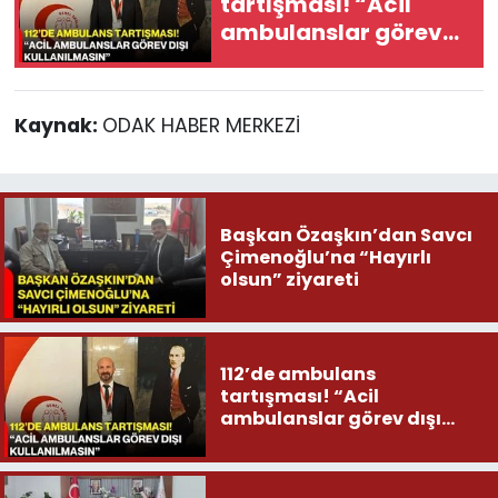
tartışması! “Acil
ambulanslar görev
dışı kullanılmasın”
Kaynak:
ODAK HABER MERKEZİ
Başkan Özaşkın’dan Savcı
Çimenoğlu’na “Hayırlı
olsun” ziyareti
112’de ambulans
tartışması! “Acil
ambulanslar görev dışı
kullanılmasın”