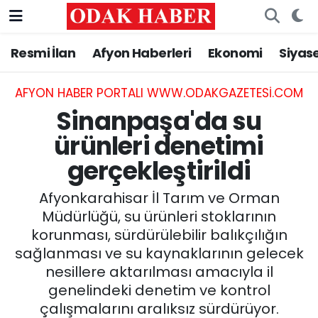
Resmi İlan
Afyon Haberleri
Ekonomi
Siyas
AFYONKARAHİSAR HABERLERİ
Afyonkarahisar Nöbetçi Eczaneler
Resmi İlan
Afyonkarahisar Hava Durumu
AFYON HABER PORTALI WWW.ODAKGAZETESI.COM
Sinanpaşa'da su
ASAYİŞ
Afyonkarahisar Namaz Vakitleri
ürünleri denetimi
gerçekleştirildi
GÜNCEL
Afyonkarahisar Trafik Yoğunluk Haritası
Afyonkarahisar İl Tarım ve Orman
SİYASET
Süper Lig Puan Durumu ve Fikstür
Müdürlüğü, su ürünleri stoklarının
korunması, sürdürülebilir balıkçılığın
EĞİTİM
Tüm Manşetler
sağlanması ve su kaynaklarının gelecek
nesillere aktarılması amacıyla il
MAGAZİN
Son Dakika Haberleri
genelindeki denetim ve kontrol
SAĞLIK
Haber Arşivi
çalışmalarını aralıksız sürdürüyor.