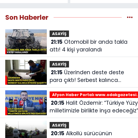
Son Haberler
ASAYİŞ
21:15
Otomobil bir anda takla
attı! 4 kişi yaralandı
ASAYİŞ
21:15
Üzerinden deste deste
para çıktı! Serbest kalınca
istediği şaşırttı
Afyon Haber Portalı www.odakgazetesi
20:15
Halit Özdemir: “Türkiye Yüzyılı’nı
milletimizle birlikte inşa edeceğiz
ASAYİŞ
20:15
Alkollü sürücünün