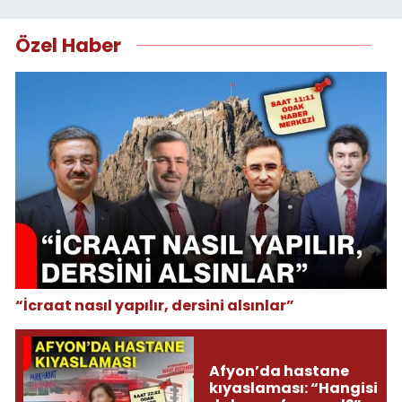
Özel Haber
“İcraat nasıl yapılır, dersini alsınlar”
Afyon’da hastane
kıyaslaması: “Hangisi