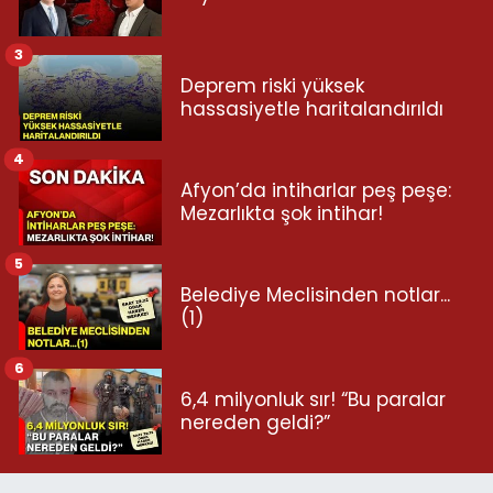
3
Deprem riski yüksek
hassasiyetle haritalandırıldı
4
Afyon’da intiharlar peş peşe:
Mezarlıkta şok intihar!
5
Belediye Meclisinden notlar...
(1)
6
6,4 milyonluk sır! “Bu paralar
nereden geldi?”