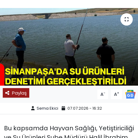
SPOR
11:11 MANŞET
Paylaş
-
+
A
A
Sema Ekici
07.07.2026 - 16:32
Bu kapsamda Hayvan Sağlığı, Yetiştiriciliği
ve Su Ürünleri Şube Müdürü Halil İbrahim