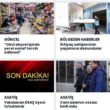
GÜNCEL
BÖLGEDEN HABERLER
“Okul alışverişinde
İhtiyaç sahiplerinin
yerel esnaf tercih
yaşamına dokundular
edilmeli”
ASAYİŞ
ASAYİŞ
Yakalanan DEAŞ üyesi
Cani adamın cezası
tutuklandı
belli oldu