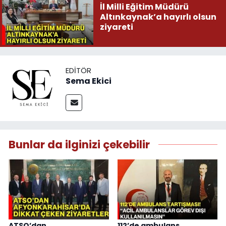
İl Milli Eğitim Müdürü
Altınkaynak’a hayırlı olsun
ziyareti
EDITÖR
Sema Ekici
Bunlar da ilginizi çekebilir
ATSO’dan
112’de ambulans