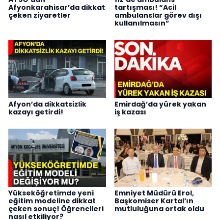
Afyonkarahisar’da dikkat
tartışması! “Acil
çeken ziyaretler
ambulanslar görev dışı
kullanılmasın”
Afyon’da dikkatsizlik
Emirdağ’da yürek yakan
kazayı getirdi!
iş kazası
Yükseköğretimde yeni
Emniyet Müdürü Erol,
eğitim modeline dikkat
Başkomiser Kartal’ın
çeken sonuç! Öğrencileri
mutluluğuna ortak oldu
nasıl etkiliyor?