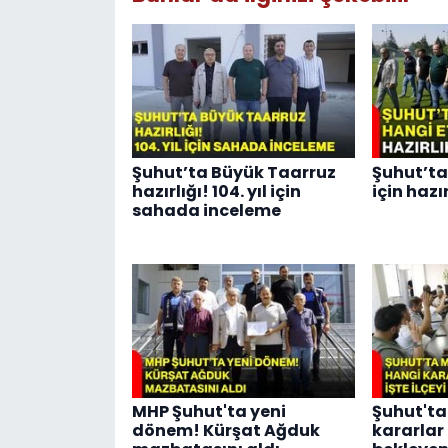
Şuhut’ta Büyük Taarruz
Şuhut’ta
hazırlığı! 104. yıl için
için hazı
sahada inceleme
MHP Şuhut'ta yeni
Şuhut'ta
dönem! Kürşat Ağduk
kararlar ç