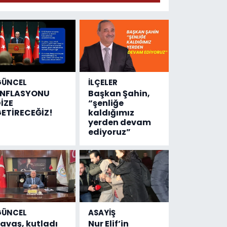
geldi!
Emniyete
4,5 milyon
liralık
destek
çıktı
GÜNCEL
İLÇELER
ENFLASYONU
Başkan Şahin,
İZE
“şenliğe
ETİRECEĞİZ!
kaldığımız
yerden devam
ediyoruz”
GÜNCEL
ASAYİŞ
avaş, kutladı
Nur Elif’in