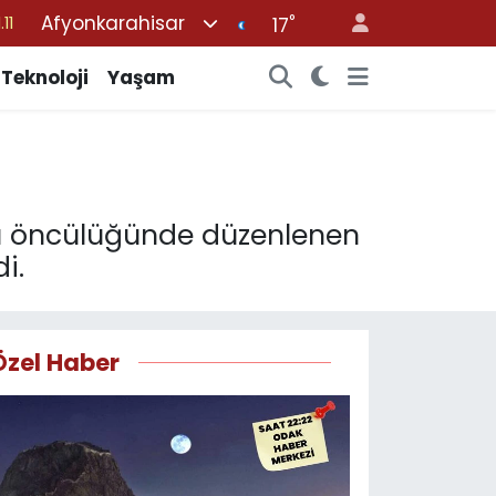
Afyonkarahisar
°
18
17
32
Teknoloji
Yaşam
38
03
14
.11
ığı öncülüğünde düzenlenen
i.
Özel Haber