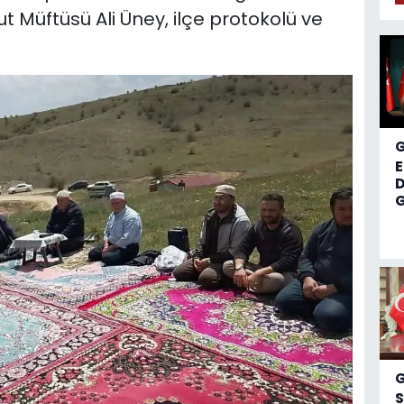
Müftüsü Ali Üney, ilçe protokolü ve
D
G
S