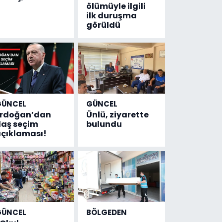
ölümüyle ilgili
ilk duruşma
görüldü
GÜNCEL
GÜNCEL
Erdoğan’dan
Ünlü, ziyarette
laş seçim
bulundu
çıklaması!
GÜNCEL
BÖLGEDEN