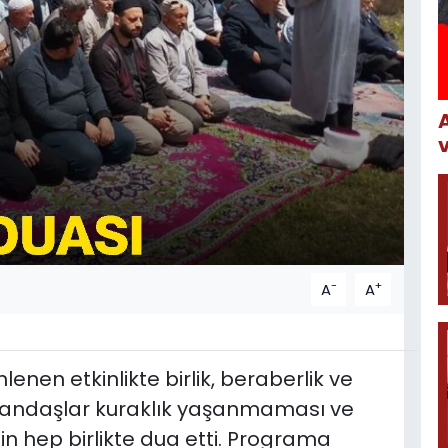
-
+
A
A
enen etkinlikte birlik, beraberlik ve
vatandaşlar kuraklık yaşanmaması ve
çin hep birlikte dua etti. Programa