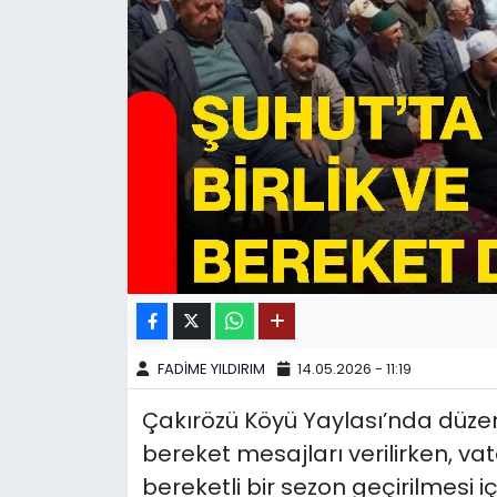
SPOR
11:11 MANŞET
FADİME YILDIRIM
14.05.2026 - 11:19
Çakırözü Köyü Yaylası’nda düzenl
bereket mesajları verilirken, 
bereketli bir sezon geçirilmesi i