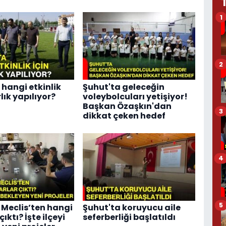
1
2
 hangi etkinlik
Şuhut'ta geleceğin
rlık yapılıyor?
voleybolcuları yetişiyor!
Başkan Özaşkın'dan
3
dikkat çeken hedef
4
5
 Meclis’ten hangi
Şuhut'ta koruyucu aile
ıktı? İşte ilçeyi
seferberliği başlatıldı