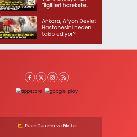
“İlgilileri harekete
geçmeye davet
ediyoruz”
Ankara, Afyon Devlet
Hastanesini neden
takip ediyor?
Puan Durumu ve Fikstür