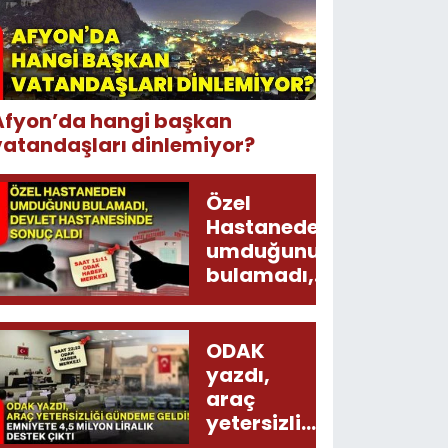
Afyon’da hangi başkan
vatandaşları dinlemiyor?
Özel
Hastaneden
umduğunu
bulamadı,
Devlet
Hastanesinde
sonuç aldı
ODAK
yazdı,
araç
yetersizliği
gündeme