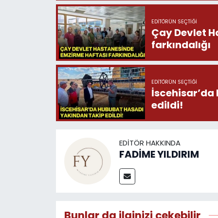
EDITÖRÜN SEÇTIĞI
Çay Devlet H
farkındalığı
EDITÖRÜN SEÇTIĞI
İscehisar’da
edildi!
EDITÖR HAKKINDA
FADİME YILDIRIM
Bunlar da ilginizi çekebilir