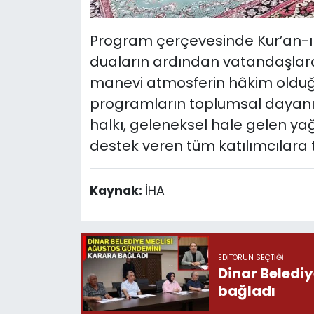
Program çerçevesinde Kur’an-ı K
duaların ardından vatandaşlar
manevi atmosferin hâkim olduğu 
programların toplumsal dayanışm
halkı, geleneksel hale gelen y
destek veren tüm katılımcılara t
Kaynak:
İHA
EDITÖRÜN SEÇTIĞI
Dinar Beledi
bağladı