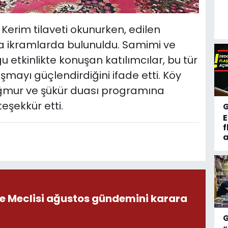
erim tilaveti okunurken, edilen
a ikramlarda bulunuldu. Samimi ve
etkinlikte konuşan katılımcılar, bu tür
ayı güçlendirdiğini ifade etti. Köy
ağmur ve şükür duası programına
eşekkür etti.
f
a
ye Meclisi ağustos gündemini karara