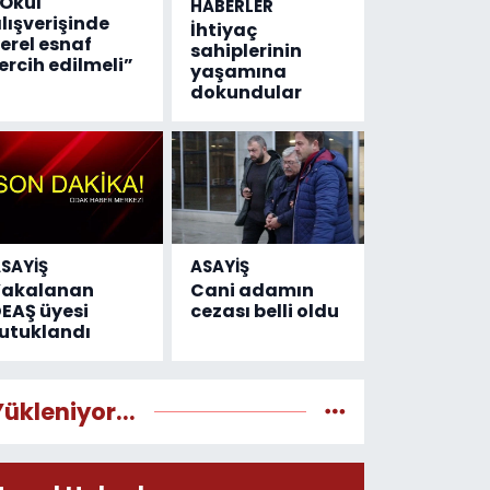
Okul
HABERLER
lışverişinde
İhtiyaç
erel esnaf
sahiplerinin
ercih edilmeli”
yaşamına
dokundular
SAYİŞ
ASAYİŞ
Yakalanan
Cani adamın
EAŞ üyesi
cezası belli oldu
utuklandı
Yükleniyor...