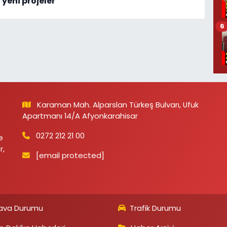
yeni projeler
6
Karaman Mah. Alparslan Türkeş Bulvarı, Ufuk
Apartmanı 14/A Afyonkarahisar
0272 212 21 00
e
r,
[email protected]
ava Durumu
Trafik Durumu