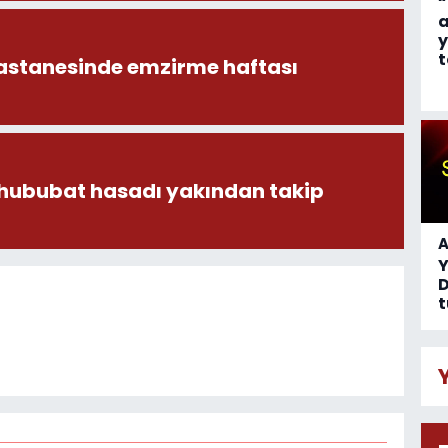
“
a
y
t
astanesinde emzirme haftası
 hububat hasadı yakından takip
A
D
t