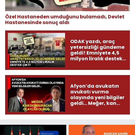
Özel Hastaneden umduğunu bulamadı, Devlet
Hastanesinde sonuç aldı
ODAK yazdı, araç
yetersizliği gündeme
geldi! Emniyete 4,5
milyon liralık destek
çıktı
Afyon’da avukatın
avukatı vurma
olayında yeni bilgiler
geldi... Meğer, kan
donduracak olaylar
olmuş...