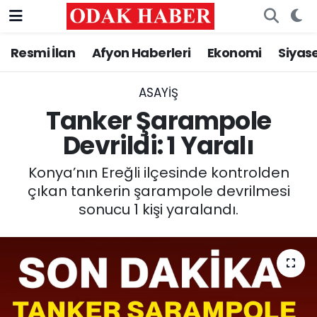
Resmi İlan
Afyon Haberleri
Ekonomi
Siyas
AFYONKARAHİSAR HABERLERİ
Nöbetçi Eczaneler
Resmi İlan
Hava Durumu
ASAYİŞ
Tanker Şarampole
ASAYİŞ
Trafik Durumu
Devrildi: 1 Yaralı
GÜNCEL
Süper Lig Puan Durumu ve Fikstür
Konya’nın Ereğli ilçesinde kontrolden
çıkan tankerin şarampole devrilmesi
SİYASET
Tüm Manşetler
sonucu 1 kişi yaralandı.
EĞİTİM
Son Dakika Haberleri
MAGAZİN
Haber Arşivi
SAĞLIK