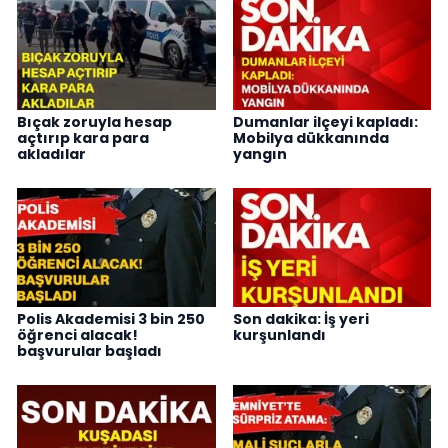
Bıçak zoruyla hesap
Dumanlar ilçeyi kapladı:
açtırıp kara para
Mobilya dükkanında
akladılar
yangın
Polis Akademisi 3 bin 250
Son dakika: İş yeri
öğrenci alacak!
kurşunlandı
başvurular başladı