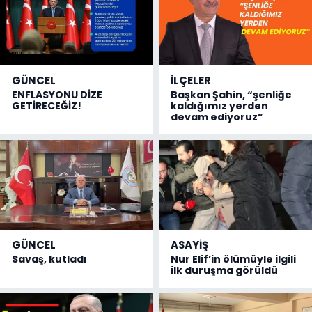
GÜNCEL
İLÇELER
ENFLASYONU DİZE
Başkan Şahin, “şenliğe
GETİRECEĞİZ!
kaldığımız yerden
devam ediyoruz”
GÜNCEL
ASAYİŞ
Savaş, kutladı
Nur Elif’in ölümüyle ilgili
ilk duruşma görüldü