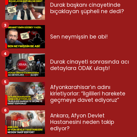
Durak başkanı cinayetinde
bıçaklayan şüpheli ne dedi?
3
Sen neymişsin be abi!
4
Durak cinayeti sonrasında acı
detaylara ODAK ulaştı!
5
Afyonkarahisar’ın adını
kirletiyorlar: “İlgilileri harekete
geçmeye davet ediyoruz”
6
Ankara, Afyon Devlet
Hastanesini neden takip
ediyor?