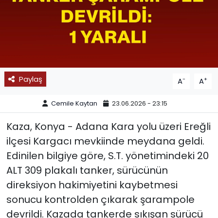
SPOR
11:11 MANŞET
Paylaş
-
+
A
A
Cemile Kaytan
23.06.2026 - 23:15
Kaza, Konya - Adana Kara yolu üzeri Ereğli
ilçesi Kargacı mevkiinde meydana geldi.
Edinilen bilgiye göre, S.T. yönetimindeki 20
ALT 309 plakalı tanker, sürücünün
direksiyon hakimiyetini kaybetmesi
sonucu kontrolden çıkarak şarampole
devrildi. Kazada tankerde sıkışan sürücü