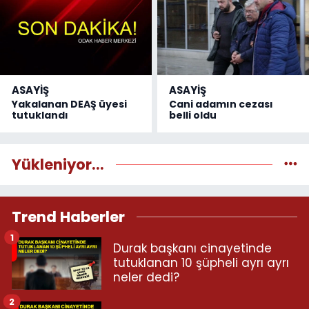
ASAYİŞ
ASAYİŞ
Yakalanan DEAŞ üyesi
Cani adamın cezası
tutuklandı
belli oldu
Yükleniyor...
Trend Haberler
1
Durak başkanı cinayetinde
tutuklanan 10 şüpheli ayrı ayrı
neler dedi?
2