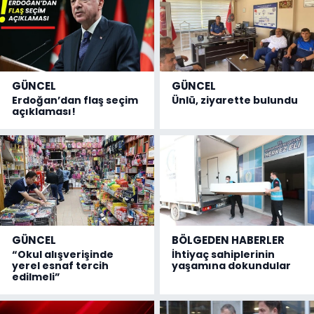
GÜNCEL
GÜNCEL
Erdoğan’dan flaş seçim
Ünlü, ziyarette bulundu
açıklaması!
GÜNCEL
BÖLGEDEN HABERLER
“Okul alışverişinde
İhtiyaç sahiplerinin
yerel esnaf tercih
yaşamına dokundular
edilmeli”