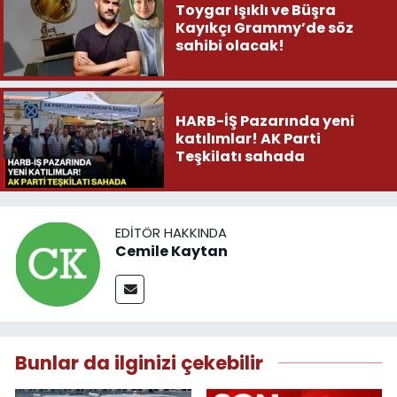
Toygar Işıklı ve Büşra
Kayıkçı Grammy’de söz
sahibi olacak!
HARB-İŞ Pazarında yeni
katılımlar! AK Parti
Teşkilatı sahada
EDITÖR HAKKINDA
Cemile Kaytan
Bunlar da ilginizi çekebilir