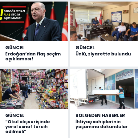
GÜNCEL
GÜNCEL
Erdoğan’dan flaş seçim
Ünlü, ziyarette bulundu
açıklaması!
GÜNCEL
BÖLGEDEN HABERLER
“Okul alışverişinde
İhtiyaç sahiplerinin
yerel esnaf tercih
yaşamına dokundular
edilmeli”