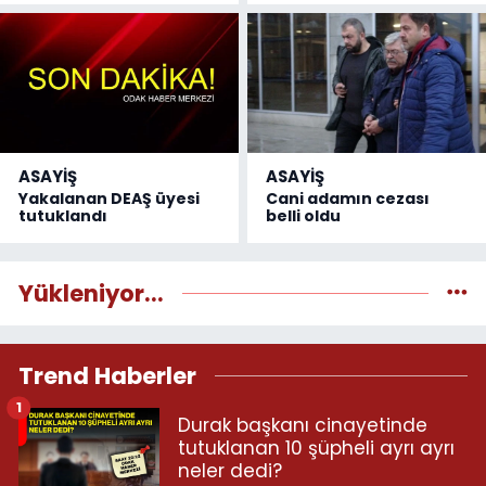
ASAYİŞ
ASAYİŞ
Yakalanan DEAŞ üyesi
Cani adamın cezası
tutuklandı
belli oldu
Yükleniyor...
Trend Haberler
1
Durak başkanı cinayetinde
tutuklanan 10 şüpheli ayrı ayrı
neler dedi?