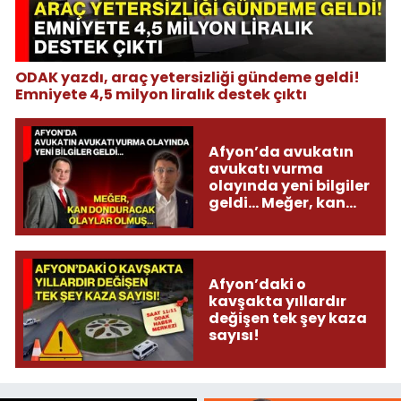
ODAK yazdı, araç yetersizliği gündeme geldi!
Emniyete 4,5 milyon liralık destek çıktı
Afyon’da avukatın
avukatı vurma
olayında yeni bilgiler
geldi... Meğer, kan
donduracak olaylar
olmuş...
Afyon’daki o
kavşakta yıllardır
değişen tek şey kaza
sayısı!