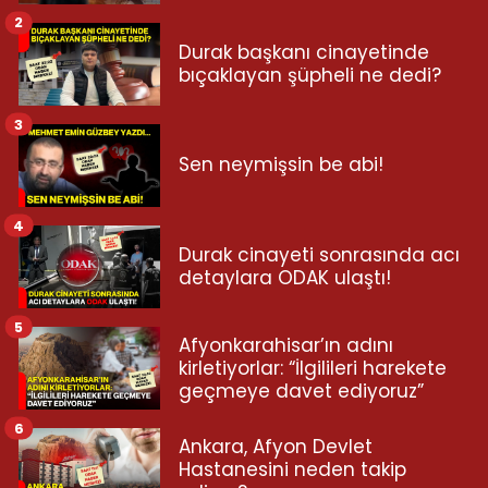
2
Durak başkanı cinayetinde
bıçaklayan şüpheli ne dedi?
3
Sen neymişsin be abi!
4
Durak cinayeti sonrasında acı
detaylara ODAK ulaştı!
5
Afyonkarahisar’ın adını
kirletiyorlar: “İlgilileri harekete
geçmeye davet ediyoruz”
6
Ankara, Afyon Devlet
Hastanesini neden takip