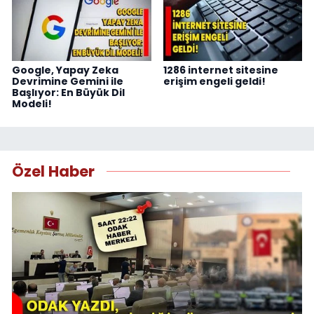
Google, Yapay Zeka
1286 internet sitesine
Devrimine Gemini ile
erişim engeli geldi!
Başlıyor: En Büyük Dil
Modeli!
Özel Haber