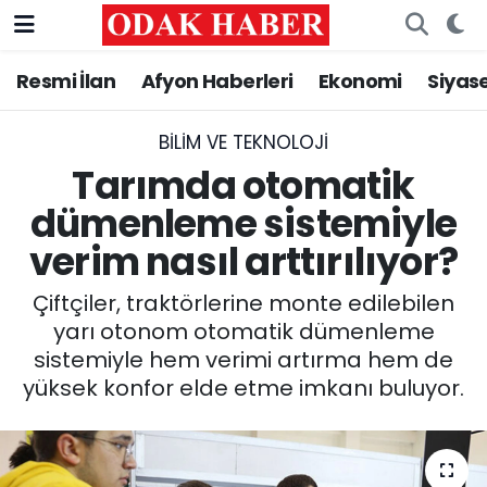
Resmi İlan
Afyon Haberleri
Ekonomi
Siyas
AFYONKARAHİSAR HABERLERİ
Nöbetçi Eczaneler
Resmi İlan
Hava Durumu
BILIM VE TEKNOLOJI
Tarımda otomatik
ASAYİŞ
Trafik Durumu
dümenleme sistemiyle
verim nasıl arttırılıyor?
GÜNCEL
Süper Lig Puan Durumu ve Fikstür
Çiftçiler, traktörlerine monte edilebilen
SİYASET
Tüm Manşetler
yarı otonom otomatik dümenleme
sistemiyle hem verimi artırma hem de
EĞİTİM
Son Dakika Haberleri
yüksek konfor elde etme imkanı buluyor.
MAGAZİN
Haber Arşivi
SAĞLIK