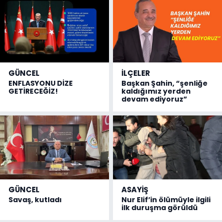
GÜNCEL
İLÇELER
ENFLASYONU DİZE
Başkan Şahin, “şenliğe
GETİRECEĞİZ!
kaldığımız yerden
devam ediyoruz”
GÜNCEL
ASAYİŞ
Savaş, kutladı
Nur Elif’in ölümüyle ilgili
ilk duruşma görüldü