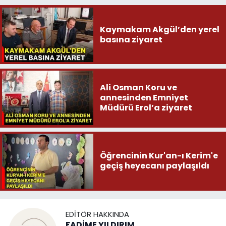
Kaymakam Akgül’den yerel
basına ziyaret
Ali Osman Koru ve
annesinden Emniyet
Müdürü Erol’a ziyaret
Öğrencinin Kur'an-ı Kerim'e
geçiş heyecanı paylaşıldı
EDITÖR HAKKINDA
FADİME YILDIRIM