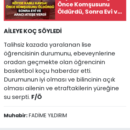
Önce Komşusunu
Öldürdü, Sonra Evi ve
Aracı Ateşe Verdi
AİLEYE KOÇ SÖYLEDİ
Talihsiz kazada yaralanan lise
öğrencisinin durumunu, ebeveynlerine
oradan geçmekte olan öğrencinin
basketbol koçu haberdar etti.
Durumunun iyi olması ve bilincinin açık
olması ailenin ve etraftakilerin yüreğine
su serpti.
F/Ö
Muhabir:
FADİME YILDIRIM