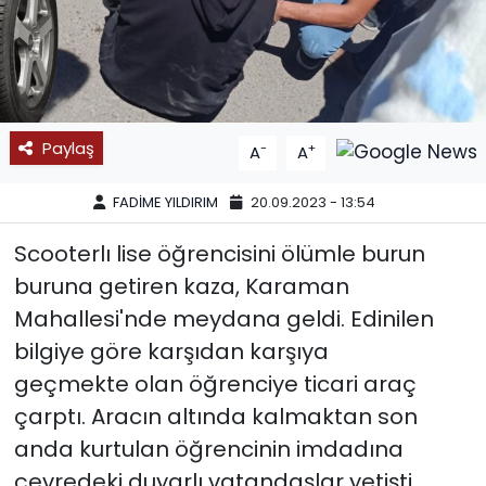
SPOR
11:11 MANŞET
Paylaş
-
+
A
A
FADİME YILDIRIM
20.09.2023 - 13:54
Scooterlı lise öğrencisini ölümle burun
buruna getiren kaza, Karaman
Mahallesi'nde meydana geldi. Edinilen
bilgiye göre karşıdan karşıya
geçmekte olan öğrenciye ticari araç
çarptı. Aracın altında kalmaktan son
anda kurtulan öğrencinin imdadına
çevredeki duyarlı vatandaşlar yetişti.