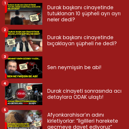
1
Durak başkanı cinayetinde
tutuklanan 10 şüpheli ayrı ayrı
neler dedi?
2
Durak başkanı cinayetinde
bıçaklayan şüpheli ne dedi?
3
Sen neymişsin be abi!
4
Durak cinayeti sonrasında acı
detaylara ODAK ulaştı!
5
Afyonkarahisar’ın adını
kirletiyorlar: “İlgilileri harekete
geçmeye davet ediyoruz”