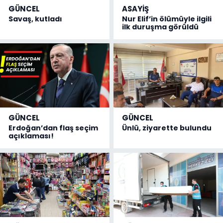
GÜNCEL
ASAYİŞ
Savaş, kutladı
Nur Elif’in ölümüyle ilgili
ilk duruşma görüldü
GÜNCEL
GÜNCEL
Erdoğan’dan flaş seçim
Ünlü, ziyarette bulundu
açıklaması!