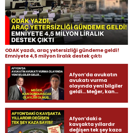
ODAK yazdı, araç yetersizliği gündeme geldi!
Emniyete 4,5 milyon liralık destek çıktı
Afyon’da avukatın
avukatı vurma
olayında yeni bilgiler
geldi... Meğer, kan
donduracak olaylar
olmuş...
Afyon’daki o
kavşakta yıllardır
değişen tek şey kaza