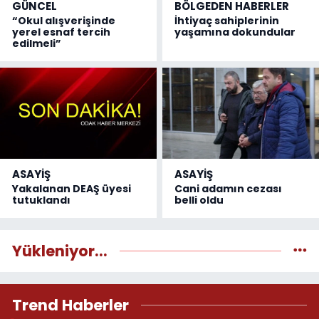
GÜNCEL
BÖLGEDEN HABERLER
“Okul alışverişinde
İhtiyaç sahiplerinin
yerel esnaf tercih
yaşamına dokundular
edilmeli”
ASAYİŞ
ASAYİŞ
Yakalanan DEAŞ üyesi
Cani adamın cezası
tutuklandı
belli oldu
Yükleniyor...
Trend Haberler