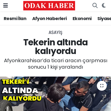
Resmi İlan
Afyon Haberleri
Ekonomi
Siyas
AFYONKARAHİSAR HABERLERİ
Nöbetçi Eczaneler
Resmi İlan
Hava Durumu
ASAYİŞ
Tekerin altında
ASAYİŞ
Trafik Durumu
kalıyordu
GÜNCEL
Süper Lig Puan Durumu ve Fikstür
Afyonkarahisar’da ticari aracın çarpması
sonucu 1 kişi yaralandı
SİYASET
Tüm Manşetler
EĞİTİM
Son Dakika Haberleri
MAGAZİN
Haber Arşivi
SAĞLIK