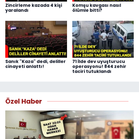
Zincirleme kazada 4 kişi
Komşu kavgası nasıl
yaralandı
ölümle bitti?
Sanık "Kaza" dedi, deliller
71 İlde dev uyuşturucu
cinayeti anlattı!
operasyonu! 844 zehir
taciri tutuklandı
Özel Haber