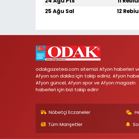
24 Ağu Pts
11 Rebiu
25 Ağu Sal
12 Rebiu
odakgazetesi.com sitemizi Afyon haberleri v
Afyon son dakika için takip ediniz. Afyon habe
Afyon güncel, Afyon spor ve Afyon magazin
haberleri için bizi takip edin!
Nöbetçi Eczaneler
H
Tüm Manşetler
So