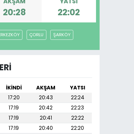
AKŞAM
YATSI
20:28
22:02
ERKEZKÖY
ÇORLU
ŞARKÖY
ERI
İKINDI
AKŞAM
YATSI
17:20
20:43
22:24
17:19
20:42
22:23
17:19
20:41
22:22
17:19
20:40
22:20