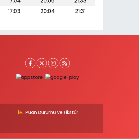
17:04
20:06
21:33
17:03
20:04
21:31
Puan Durumu ve Fikstür