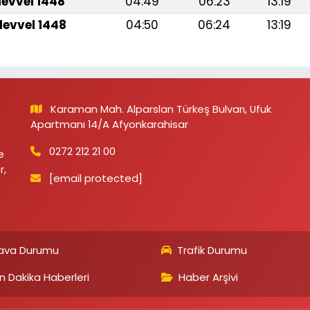
levvel 1448
04:49
06:23
13:19
levvel 1448
04:50
06:24
13:19
Karaman Mah. Alparslan Türkeş Bulvarı, Ufuk
Apartmanı 14/A Afyonkarahisar
0272 212 21 00
e
r,
[email protected]
ava Durumu
Trafik Durumu
n Dakika Haberleri
Haber Arşivi