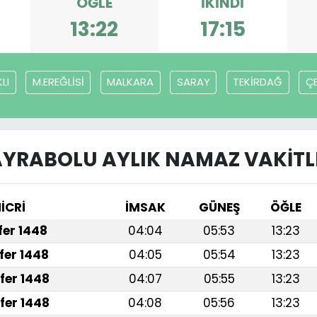
ÖĞLE
İKINDI
13:22
17:15
LI
M.EREĞLİSİ
MALKARA
SARAY
TEKİRDAĞ
Ç
YRABOLU AYLIK NAMAZ VAKITL
İCRİ
İMSAK
GÜNEŞ
ÖĞLE
afer 1448
04:04
05:53
13:23
fer 1448
04:05
05:54
13:23
fer 1448
04:07
05:55
13:23
fer 1448
04:08
05:56
13:23