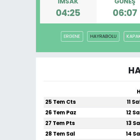
İMSAK
GÜNEŞ
04:25
06:07
SPOR
11:11 MANŞET
ERGENE
HAYRABOLU
KAPAK
HA
H
25 Tem Cts
11 S
26 Tem Paz
12 Sa
27 Tem Pts
13 Sa
28 Tem Sal
14 Sa