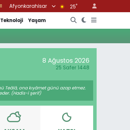
Afyonkarahisar
°
11
25
8
Teknoloji
Yaşam
2
8
3
4
8 Ağustos 2026
25 Safer 1448
lâhü Teâlâ, ona kıyâmet günü azap etmez.
er. (Hadis-i şerif)