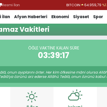
Resmi İlan
BITCOIN
64.959,79
%1.
DOLAR
47,7436
%0.1
 İlan
Afyon Haberleri
Ekonomi
Siyaset
Spor
EURO
55,2510
%0.3
amaz Vakitleri
STERLİN
64,4811
%0.3
GRAM ALTIN
6660.55
%0.0
ÖĞLE VAKTINE KALAN SÜRE
BİST100
13.779
%-1
03:39:17
eâlâ, onun ayıplarını örter. Her kim öfkesine mâni olursa Al
Teâlâ'ya özrünü arz ederse Allâhü Teâlâ, onun özrünü kabul ed