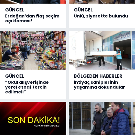
GÜNCEL
GÜNCEL
Erdoğan’dan flaş seçim
Ünlü, ziyarette bulundu
açıklaması!
GÜNCEL
BÖLGEDEN HABERLER
“Okul alışverişinde
İhtiyaç sahiplerinin
yerel esnaf tercih
yaşamına dokundular
edilmeli”