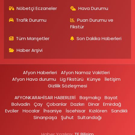
Nöbetçi Eczaneler
Hava Durumu
Trafik Durumu
Puan Durumu ve
Fikstür
Tüm Manşetler
Son Dakika Haberleri
Haber Arşivi
Afyon Haberleri
Afyon Namaz Vakitleri
Afyon Hava durumu
Lig Fikstürü
Künye
İletişim
Gizlilik Sözleşmesi
AFYONKARAHİSAR HABERLERİ
Başmakçı
Bayat
Bolvadin
Çay
Çobanlar
Dazkırı
Dinar
Emirdağ‎
Evciler‎
Hocalar
İhsaniye‎
İscehisar
Kızılören‎
Sandıklı‎
Sinanpaşa
Şuhut
Sultandağı
Haber Yazılımı:
TE Bilişim