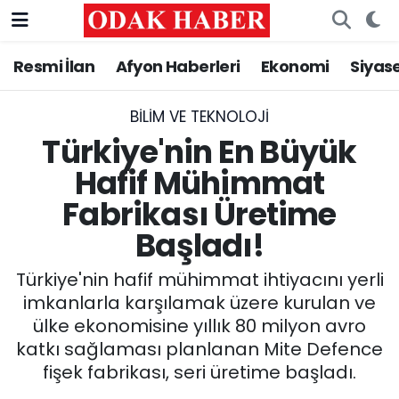
Resmi İlan
Afyon Haberleri
Ekonomi
Siyas
AFYONKARAHİSAR HABERLERİ
Nöbetçi Eczaneler
Resmi İlan
Hava Durumu
BILIM VE TEKNOLOJI
Türkiye'nin En Büyük
ASAYİŞ
Trafik Durumu
Hafif Mühimmat
Fabrikası Üretime
GÜNCEL
Süper Lig Puan Durumu ve Fikstür
Başladı!
SİYASET
Tüm Manşetler
Türkiye'nin hafif mühimmat ihtiyacını yerli
EĞİTİM
Son Dakika Haberleri
imkanlarla karşılamak üzere kurulan ve
ülke ekonomisine yıllık 80 milyon avro
MAGAZİN
Haber Arşivi
katkı sağlaması planlanan Mite Defence
fişek fabrikası, seri üretime başladı.
SAĞLIK