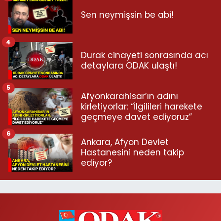
Sen neymişsin be abi!
4
Durak cinayeti sonrasında acı
detaylara ODAK ulaştı!
5
Afyonkarahisar’ın adını
kirletiyorlar: “İlgilileri harekete
geçmeye davet ediyoruz”
6
Ankara, Afyon Devlet
Hastanesini neden takip
ediyor?