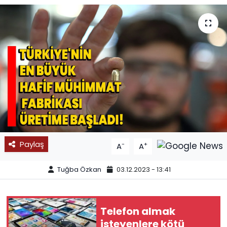
SPOR
11:11 MANŞET
Paylaş
-
+
A
A
Tuğba Özkan
03.12.2023 - 13:41
Telefon almak
isteyenlere kötü