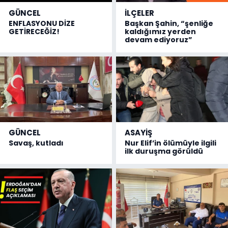
GÜNCEL
İLÇELER
ENFLASYONU DİZE
Başkan Şahin, “şenliğe
GETİRECEĞİZ!
kaldığımız yerden
devam ediyoruz”
GÜNCEL
ASAYİŞ
Savaş, kutladı
Nur Elif’in ölümüyle ilgili
ilk duruşma görüldü