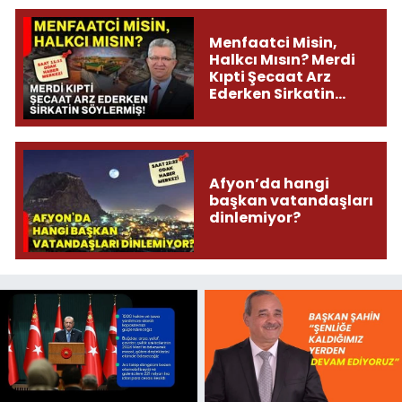
Menfaatci Misin,
Halkcı Mısın? Merdi
Kıpti Şecaat Arz
Ederken Sirkatin
Söylermiş!
Afyon’da hangi
başkan vatandaşları
dinlemiyor?