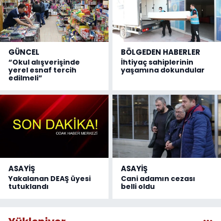
GÜNCEL
BÖLGEDEN HABERLER
“Okul alışverişinde
İhtiyaç sahiplerinin
yerel esnaf tercih
yaşamına dokundular
edilmeli”
ASAYİŞ
ASAYİŞ
Yakalanan DEAŞ üyesi
Cani adamın cezası
tutuklandı
belli oldu