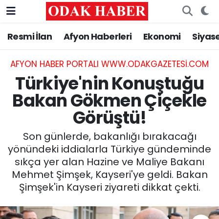
Resmi İlan
Afyon Haberleri
Ekonomi
Siyas
AFYONKARAHİSAR HABERLERİ
Nöbetçi Eczaneler
Resmi İlan
Hava Durumu
AFYON HABER PORTALI WWW.ODAKGAZETESI.COM
Türkiye'nin Konuştuğu
ASAYİŞ
Trafik Durumu
Bakan Gökmen Çiçekle
Görüştü!
GÜNCEL
Süper Lig Puan Durumu ve Fikstür
Son günlerde, bakanlığı bırakacağı
SİYASET
Tüm Manşetler
yönündeki iddialarla Türkiye gündeminde
sıkça yer alan Hazine ve Maliye Bakanı
EĞİTİM
Son Dakika Haberleri
Mehmet Şimşek, Kayseri'ye geldi. Bakan
Şimşek'in Kayseri ziyareti dikkat çekti.
MAGAZİN
Haber Arşivi
SAĞLIK