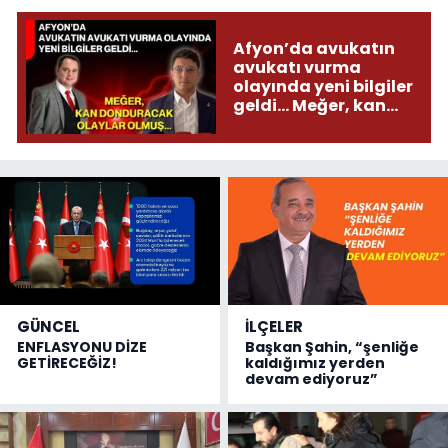
Afyon’da avukatın
avukatı vurma
olayında yeni bilgiler
geldi... Meğer, kan
donduracak olaylar
olmuş...
GÜNCEL
İLÇELER
ENFLASYONU DİZE
Başkan Şahin, “şenliğe
GETİRECEĞİZ!
kaldığımız yerden
devam ediyoruz”