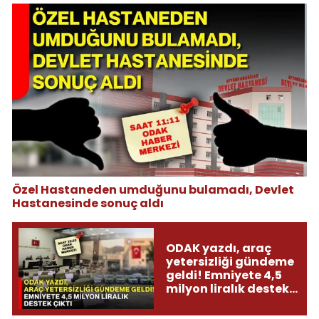
Özel Hastaneden umduğunu bulamadı, Devlet
Hastanesinde sonuç aldı
ODAK yazdı, araç
yetersizliği gündeme
geldi! Emniyete 4,5
milyon liralık destek
çıktı