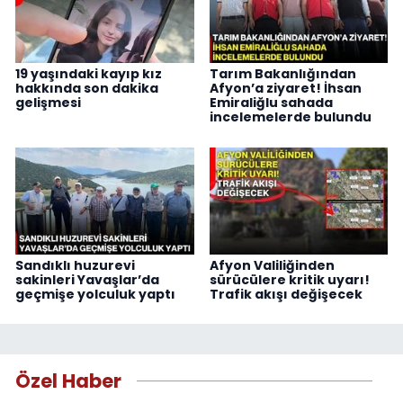
19 yaşındaki kayıp kız
Tarım Bakanlığından
hakkında son dakika
Afyon’a ziyaret! İhsan
gelişmesi
Emiraliğlu sahada
incelemelerde bulundu
Sandıklı huzurevi
Afyon Valiliğinden
sakinleri Yavaşlar’da
sürücülere kritik uyarı!
geçmişe yolculuk yaptı
Trafik akışı değişecek
Özel Haber