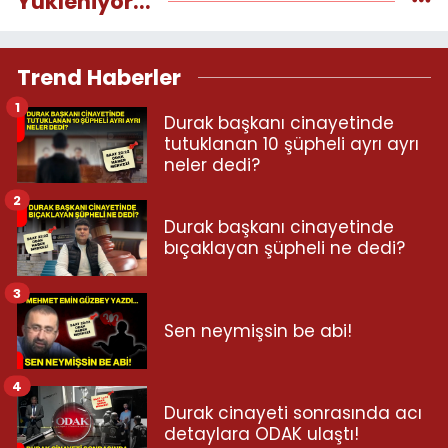
Yükleniyor...
Trend Haberler
1
Durak başkanı cinayetinde
tutuklanan 10 şüpheli ayrı ayrı
neler dedi?
2
Durak başkanı cinayetinde
bıçaklayan şüpheli ne dedi?
3
Sen neymişsin be abi!
4
Durak cinayeti sonrasında acı
detaylara ODAK ulaştı!