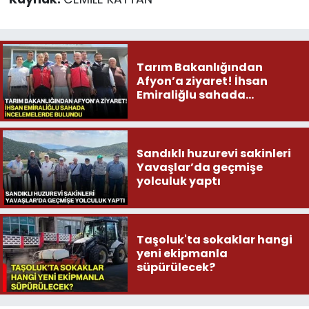
Tarım Bakanlığından
Afyon’a ziyaret! İhsan
Emiraliğlu sahada
incelemelerde bulundu
Sandıklı huzurevi sakinleri
Yavaşlar’da geçmişe
yolculuk yaptı
Taşoluk'ta sokaklar hangi
yeni ekipmanla
süpürülecek?