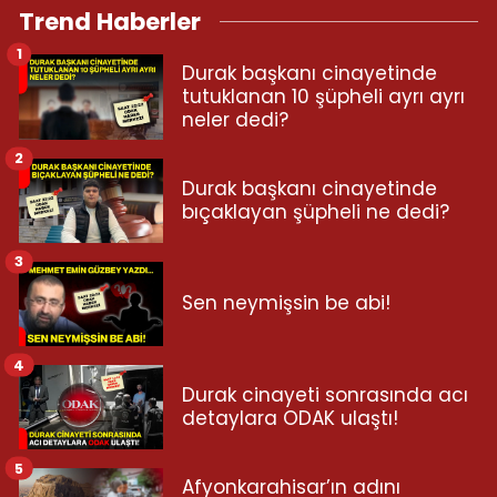
Trend Haberler
1
Durak başkanı cinayetinde
tutuklanan 10 şüpheli ayrı ayrı
neler dedi?
2
Durak başkanı cinayetinde
bıçaklayan şüpheli ne dedi?
3
Sen neymişsin be abi!
4
Durak cinayeti sonrasında acı
detaylara ODAK ulaştı!
5
Afyonkarahisar’ın adını