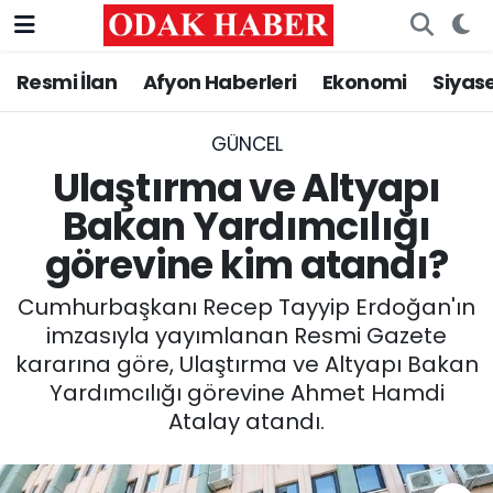
Resmi İlan
Afyon Haberleri
Ekonomi
Siyas
AFYONKARAHİSAR HABERLERİ
Nöbetçi Eczaneler
Resmi İlan
Hava Durumu
GÜNCEL
Ulaştırma ve Altyapı
ASAYİŞ
Trafik Durumu
Bakan Yardımcılığı
görevine kim atandı?
GÜNCEL
Süper Lig Puan Durumu ve Fikstür
Cumhurbaşkanı Recep Tayyip Erdoğan'ın
SİYASET
Tüm Manşetler
imzasıyla yayımlanan Resmi Gazete
kararına göre, Ulaştırma ve Altyapı Bakan
EĞİTİM
Son Dakika Haberleri
Yardımcılığı görevine Ahmet Hamdi
Atalay atandı.
MAGAZİN
Haber Arşivi
SAĞLIK