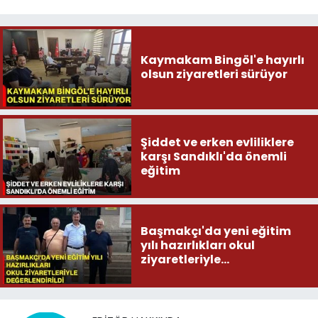
Kaymakam Bingöl'e hayırlı
olsun ziyaretleri sürüyor
Şiddet ve erken evliliklere
karşı Sandıklı'da önemli
eğitim
Başmakçı'da yeni eğitim
yılı hazırlıkları okul
ziyaretleriyle
değerlendirildi