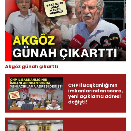
Akgöz günah çıkarttı
CHP İl Başkanlığının
imkanlarından sonra,
yeni açıklama adresi
değişti!