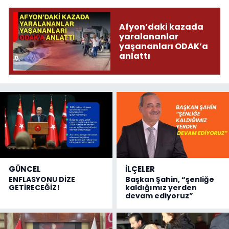
Afyon’daki kazada
yaralananlar
yaşananları ODAK’a
anlattı
GÜNCEL
İLÇELER
ENFLASYONU DİZE
Başkan Şahin, “şenliğe
GETİRECEĞİZ!
kaldığımız yerden
devam ediyoruz”