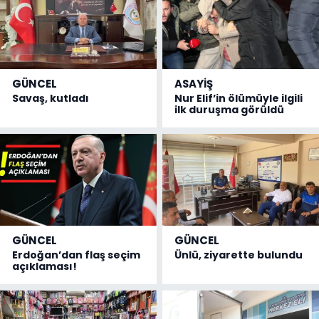
GÜNCEL
ASAYİŞ
Savaş, kutladı
Nur Elif’in ölümüyle ilgili
ilk duruşma görüldü
GÜNCEL
GÜNCEL
Erdoğan’dan flaş seçim
Ünlü, ziyarette bulundu
açıklaması!