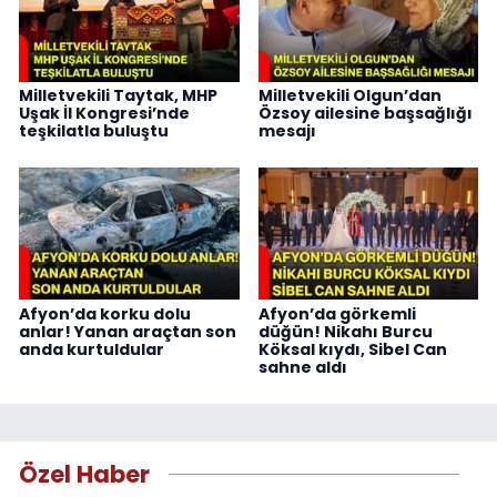
Milletvekili Taytak, MHP
Milletvekili Olgun’dan
Uşak İl Kongresi’nde
Özsoy ailesine başsağlığı
teşkilatla buluştu
mesajı
Afyon’da korku dolu
Afyon’da görkemli
anlar! Yanan araçtan son
düğün! Nikahı Burcu
anda kurtuldular
Köksal kıydı, Sibel Can
sahne aldı
Özel Haber