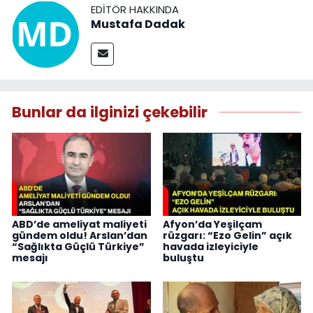
EDITÖR HAKKINDA
Mustafa Dadak
Bunlar da ilginizi çekebilir
ABD’de ameliyat maliyeti
Afyon’da Yeşilçam
gündem oldu! Arslan’dan
rüzgarı: “Ezo Gelin” açık
“Sağlıkta Güçlü Türkiye”
havada izleyiciyle
mesajı
buluştu