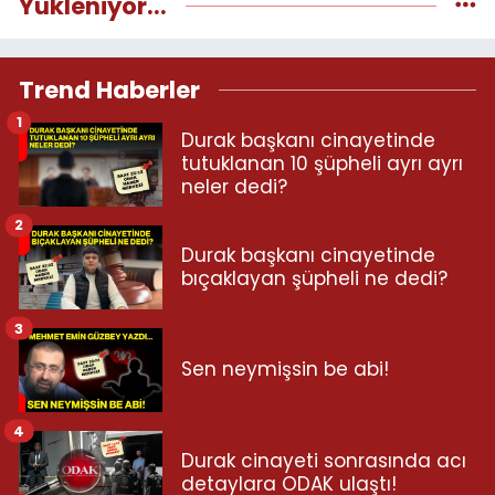
Yükleniyor...
Trend Haberler
1
Durak başkanı cinayetinde
tutuklanan 10 şüpheli ayrı ayrı
neler dedi?
2
Durak başkanı cinayetinde
bıçaklayan şüpheli ne dedi?
3
Sen neymişsin be abi!
4
Durak cinayeti sonrasında acı
detaylara ODAK ulaştı!