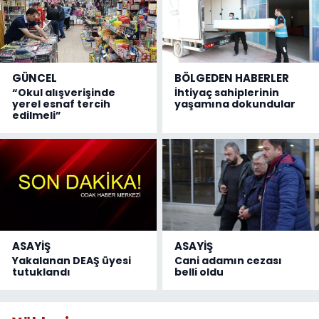
GÜNCEL
BÖLGEDEN HABERLER
“Okul alışverişinde
İhtiyaç sahiplerinin
yerel esnaf tercih
yaşamına dokundular
edilmeli”
ASAYİŞ
ASAYİŞ
Yakalanan DEAŞ üyesi
Cani adamın cezası
tutuklandı
belli oldu