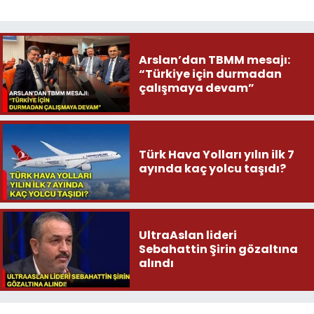
Arslan’dan TBMM mesajı:
“Türkiye için durmadan
çalışmaya devam”
Türk Hava Yolları yılın ilk 7
ayında kaç yolcu taşıdı?
UltraAslan lideri
Sebahattin Şirin gözaltına
alındı