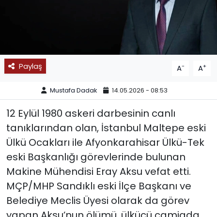
SPOR
11:11 MANŞET
Paylaş
-
+
A
A
Mustafa Dadak
14.05.2026 - 08:53
12 Eylül 1980 askeri darbesinin canlı
tanıklarından olan, İstanbul Maltepe eski
Ülkü Ocakları ile Afyonkarahisar Ülkü-Tek
eski Başkanlığı görevlerinde bulunan
Makine Mühendisi Eray Aksu vefat etti.
MÇP/MHP Sandıklı eski İlçe Başkanı ve
Belediye Meclis Üyesi olarak da görev
yapan Aksu’nun ölümü, ülkücü camiada