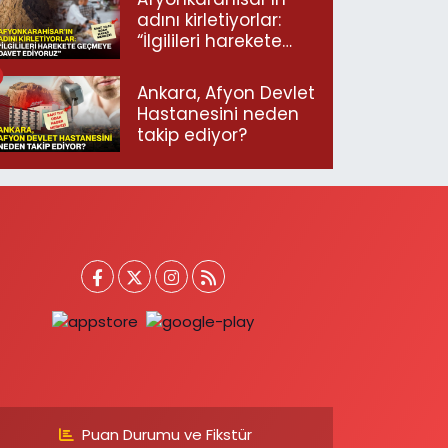
adını kirletiyorlar:
“İlgilileri harekete
geçmeye davet
ediyoruz”
Ankara, Afyon Devlet
Hastanesini neden
takip ediyor?
Puan Durumu ve Fikstür