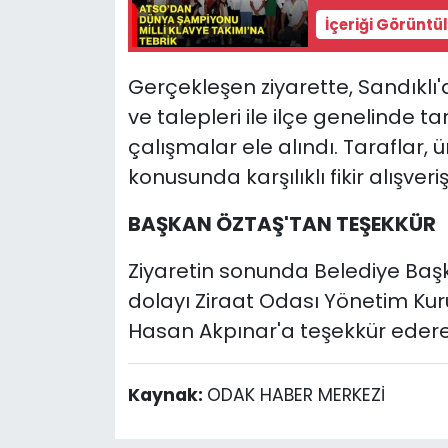
İçeriği Görüntü
Gerçekleşen ziyarette, Sandıklı'd
ve talepleri ile ilçe genelinde 
çalışmalar ele alındı. Taraflar, 
konusunda karşılıklı fikir alışver
BAŞKAN ÖZTAŞ'TAN TEŞEKKÜR
Ziyaretin sonunda Belediye Başk
dolayı Ziraat Odası Yönetim Kuru
Hasan Akpınar'a teşekkür ederek
Kaynak:
ODAK HABER MERKEZİ