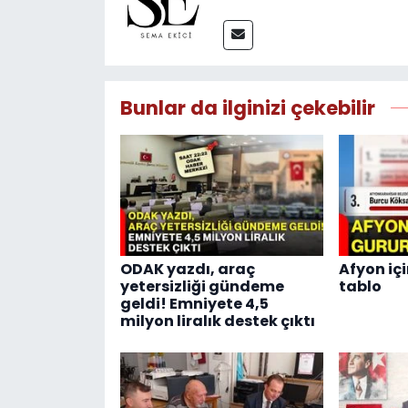
Bunlar da ilginizi çekebilir
ODAK yazdı, araç
Afyon içi
yetersizliği gündeme
tablo
geldi! Emniyete 4,5
milyon liralık destek çıktı