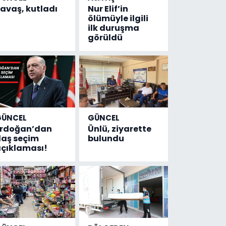
avaş, kutladı
Nur Elif’in
ölümüyle ilgili
ilk duruşma
görüldü
GÜNCEL
GÜNCEL
Erdoğan’dan
Ünlü, ziyarette
laş seçim
bulundu
çıklaması!