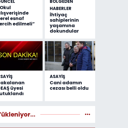
GÜNCEL
BÖLGEDEN
Okul
HABERLER
lışverişinde
İhtiyaç
erel esnaf
sahiplerinin
ercih edilmeli”
yaşamına
dokundular
SAYİŞ
ASAYİŞ
Yakalanan
Cani adamın
EAŞ üyesi
cezası belli oldu
utuklandı
Yükleniyor...