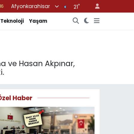
Afyonkarahisar
°
06
21
02
Teknoloji
Yaşam
.2
12
70
16
ama ve Hasan Akpınar,
i.
Özel Haber