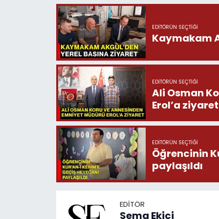
EDITÖRÜN SEÇTIĞI
Kaymakam Akg
EDITÖRÜN SEÇTIĞI
Ali Osman Ko
Erol’a ziyaret
EDITÖRÜN SEÇTIĞI
Öğrencinin K
paylaşıldı
EDITÖR
Sema Ekici