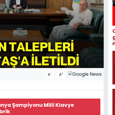
m
-
+
A
A
nya Şampiyonu Milli Klavye
brik