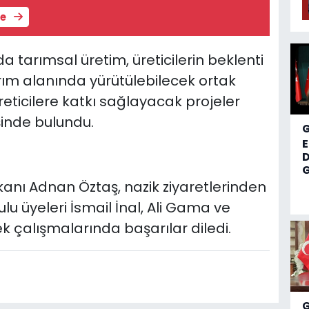
le
a tarımsal üretim, üreticilerin beklenti
tarım alanında yürütülebilecek ortak
üreticilere katkı sağlayacak projeler
işinde bulundu.
D
G
anı Adnan Öztaş, nazik ziyaretlerinden
lu üyeleri İsmail İnal, Ali Gama ve
 çalışmalarında başarılar diledi.