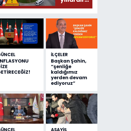
olmuş...
değişen
tek şey
kaza
sayısı!
GÜNCEL
İLÇELER
ENFLASYONU
Başkan Şahin,
İZE
“şenliğe
ETİRECEĞİZ!
kaldığımız
yerden devam
ediyoruz”
GÜNCEL
ASAYİŞ