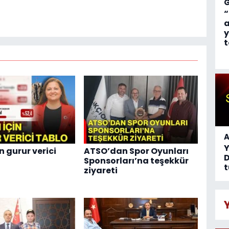
“
a
y
t
A
n gurur verici
ATSO’dan Spor Oyunları
D
Sponsorları’na teşekkür
t
ziyareti