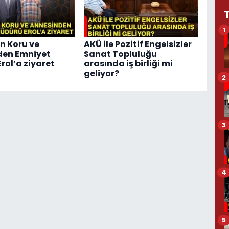
1
n Koru ve
AKÜ ile Pozitif Engelsizler
den Emniyet
Sanat Topluluğu
rol’a ziyaret
arasında iş birliği mi
geliyor?
2
3
4
5