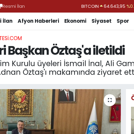
Resmi İlan
DOLAR
47,6006
%0.
EURO
55,0250
%0.
 İlan
Afyon Haberleri
Ekonomi
Siyaset
Spor
STERLİN
64,2398
%0
TESI.COM
GRAM ALTIN
6500.87
%0.
ri Başkan Öztaş'a iletildi
BİST100
13.799
%
BITCOIN
64.643,95
%0.
im Kurulu üyeleri İsmail İnal, Ali G
Adnan Öztaş'ı makamında ziyaret ett