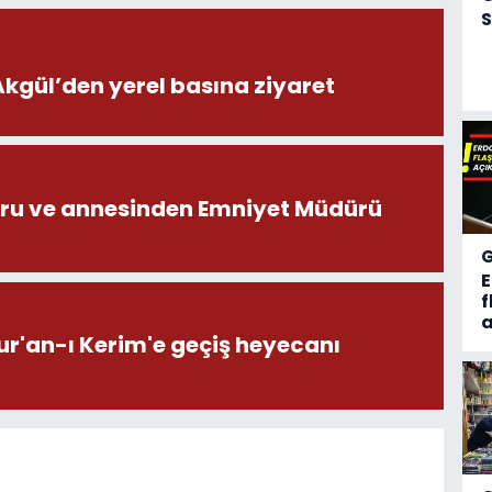
S
ül’den yerel basına ziyaret
ru ve annesinden Emniyet Müdürü
f
a
ur'an-ı Kerim'e geçiş heyecanı