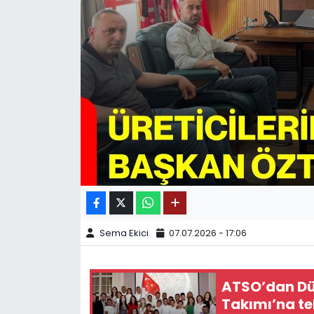
SPOR
11:11 MANŞET
Sema Ekici
07.07.2026 - 17:06
ATSO’dan Dü
Takımı’na te