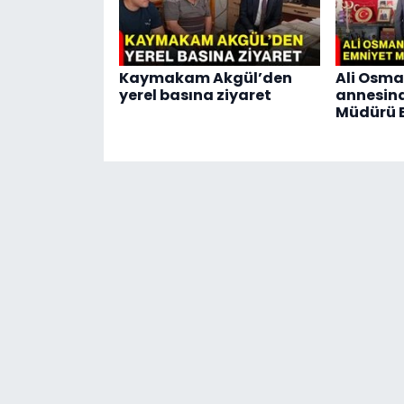
Kaymakam Akgül’den
Ali Osma
yerel basına ziyaret
annesin
Müdürü E