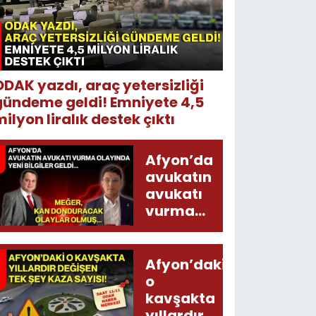
ODAK yazdı, araç yetersizliği
gündeme geldi! Emniyete 4,5
ilyon liralık destek çıktı
Afyon’da
avukatın
avukatı
vurma
olayında
yeni bilgiler
geldi...
Afyon’daki
Meğer, kan
o
donduracak
kavşakta
olaylar
yıllardır